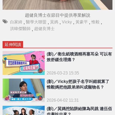
趙健良博士在節目中提供專業解說
白家綺
醫學大聯盟
萁媽
Vicky
黃豪平
惟毅
,
,
,
,
,
,
洪暐傑醫師
趙健良博士
,
延伸閱讀
(影)／衛生紙噴酒精再塞耳朵 可以有
效舒緩生理痛？
2026-03-23 15:35
(影)／Vicky把孩子名字叫錯就算了
惟毅媽把他跟弟弟叫成寵物名？
2026-04-02 11:31
(影)／萁媽挖陷阱給陳為民跳 連伍佰
也牽扯出來？