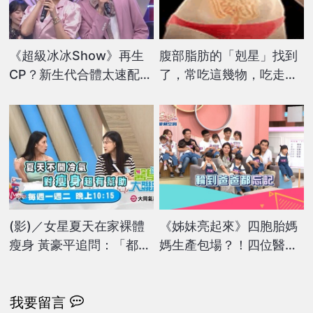
《超級冰冰Show》再生
腹部脂肪的「剋星」找到
CP？新生代合體太速配
了，常吃這幾物，吃走大
白冰冰「當場組隊」不讓
肚囊，瘦出小蠻腰
了：我們才是
(影)／女星夏天在家裸體
《姊妹亮起來》四胞胎媽
瘦身 黃豪平追問：「都不
媽生產包場？！四位醫生
穿」？
＋八位護理人員接生
我要留言