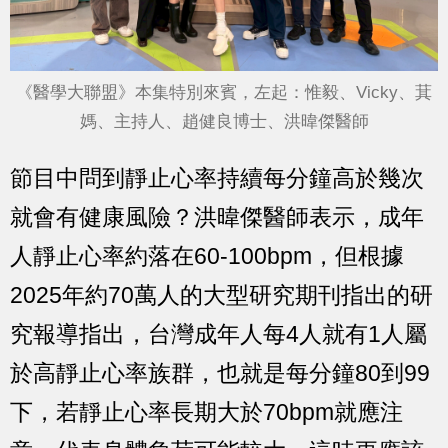
《醫學大聯盟》本集特別來賓，左起：惟毅、Vicky、萁
媽、主持人、趙健良博士、洪暐傑醫師
節目中問到
靜止心率持續每分鐘高於幾次
就會有健康風險？
洪暐傑醫師表示，
成年
人靜止心率約落在60-100bpm，但根據
2025年約70萬人的大型研究期刊指出的研
究報導指出，台灣成年人每4人就有1人屬
於高靜止心率族群，也就是每分鐘80到99
下，
若靜止心率長期大於70bpm就應注