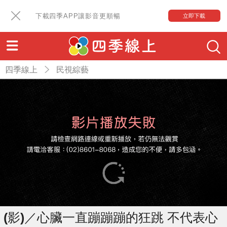
下載四季APP讓影音更順暢
立即下載
四季線上
民視綜藝
(影)／心臟一直蹦蹦蹦的狂跳 不代表心