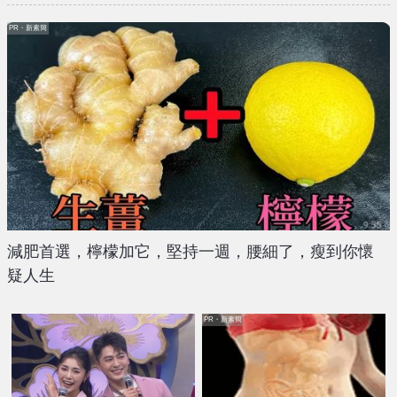
PR・新素簡
減肥首選，檸檬加它，堅持一週，腰細了，瘦到你懷
疑人生
PR・新素簡