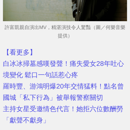
許富凱親自演出MV，精湛演技令人驚豔（圖／何樂音樂
提供）
【看更多】
白冰冰掃墓感嘆發聲！痛失愛女28年吐心
境變化 鬆口一句話惹心疼
羅時豐、游鴻明爆20年交情猛料！點名曾
國城「私下行為」被舉報警察關切
主持女星受邀情色代言！她拒六位數酬勞
「獻聲不獻身」