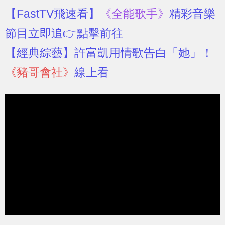
【FastTV飛速看】
《全能歌手》
精彩音樂
節目立即追👉點擊前往
【經典綜藝】
許富凱用情歌告白「她」！
《豬哥會社》
線上看