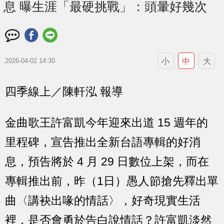
息 曝生涯「最硬挑戰」：頭暈好幾次
小
中
大
2026-04-02 14:30
四季線上／陳軒泓 報導
金曲歌王許富凱今年迎來出道 15 週年的
里程碑，宣告推出全新台語專輯的好消
息，預告將於 4 月 29 日數位上架，而在
專輯推出前，昨（1日）愚人節搶先釋出單
曲〈講袂出喙的情話〉，好奇現實生活
裡，是否會勇於告白說情話？許富凱淡然