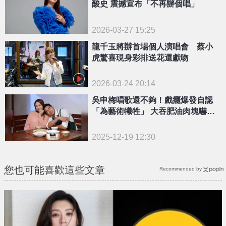
酸史 震撼宣布「不再辦個唱」
2026-03-27 15:25
龍千玉將辦首場個人演唱會 蔡小
虎驚喜現身彩排送花還獻吻
2026-03-24 20:14
吳申梅唱歌還不夠！戲癮爆發自認
「為藝術犧牲」 大吞肥油肉塊嚇壞
片場
2025-12-19 12:30
您也可能喜歡這些文章
Recommended by