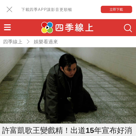
下載四季APP讓影音更順暢
立即下載
四季線上
娛樂看過來
許富凱歌王變戲精！出道15年宣布好消