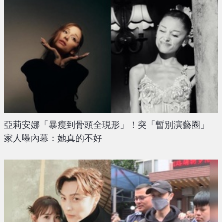
亞莉安娜「暴瘦到骨頭全現形」！突「暫別演藝圈」
家人曝內幕：她真的不好