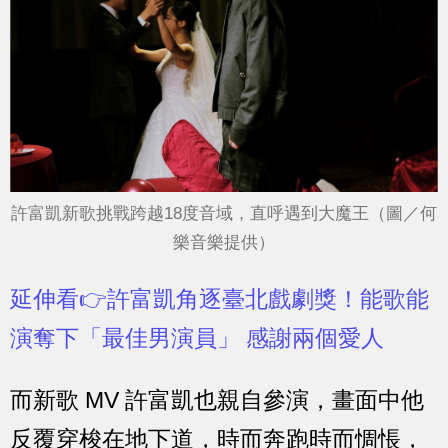
許富凱新歌挑戰跨越18度音域，直呼遇到大魔王（圖／何
樂音樂提供）
延伸看👉許富凱角逐臺北戲劇獎！能歌能
演奪下「最佳男演員」 感謝兩個愛人
而新歌 MV 許富凱也親自參演，畫面中他
反覆穿梭在地下道，時而奔跑時而惆悵，