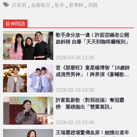
許富凱
金曲歌王
歌手
新專輯
演戲
,
,
,
,
延伸閱讀
歌手身分放一邊！許茹芸瞞老公開
啟斜槓 自爆「天天到咖啡廳報到」
2026-03-26 12:30
昔《那麼旺》童星楊博智「18歲帥
成清秀男神」！跨界演《蒼蠅歌
手》成金鐘黑馬
2026-02-19 10:36
許富凱新歌〈對我祝福〉奪冠霸
榜 重磅拋出「雙重喜訊」
2026-02-15 15:46
王瑞霞趕場驚傳血尿！她憶出道辛