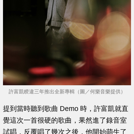
許富凱睽違三年推出全新專輯（圖／何樂音樂提供）
提到當時聽到歌曲 Demo 時，許富凱就直
覺這次一首很硬的歌曲，果然進了錄音室
試唱，反覆唱了幾次之後，他開始萌生了