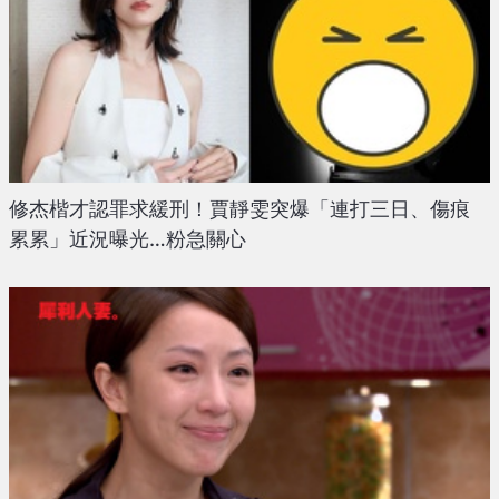
修杰楷才認罪求緩刑！賈靜雯突爆「連打三日、傷痕
累累」近況曝光…粉急關心