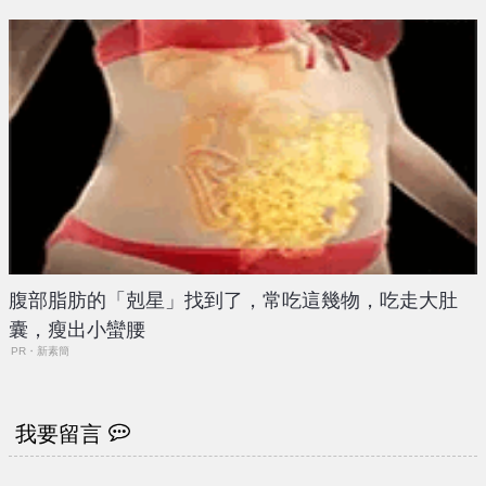
腹部脂肪的「剋星」找到了，常吃這幾物，吃走大肚
囊，瘦出小蠻腰
PR・新素簡
我要留言