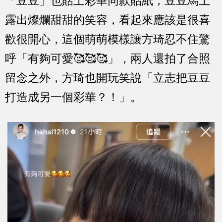
「豆豆」也貼上彩華同款貼紙，豆豆馬上
露出燦爛甜甜的笑容，看起來應該是很喜
歡很開心，這個萌萌模樣讓方琦忍不住驚
呼「有夠可愛🥰🥰🥰」，兩人還拍了合照
留念之外，方琦也開玩笑說「立志把豆豆
打造成另一個彩華？！」。