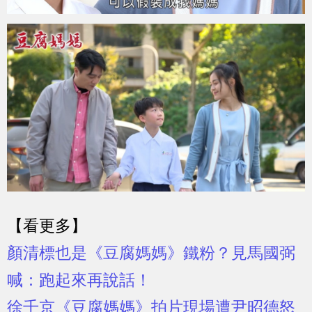
【看更多】
顏清標也是《豆腐媽媽》鐵粉？見馬國弼
喊：跑起來再說話！
徐千京《豆腐媽媽》拍片現場遭尹昭德怒