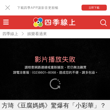
下載四季APP讓影音更順暢
立即下載
四季線上
娛樂看過來
方琦《豆腐媽媽》驚爆有「小彩華」？