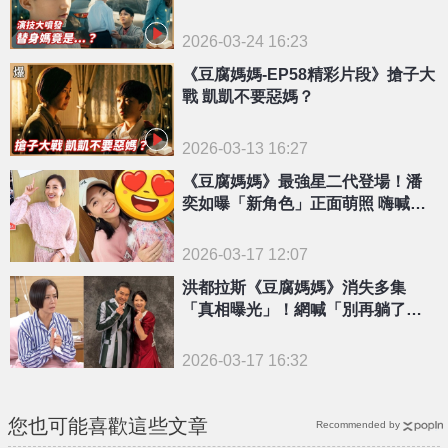
2026-03-24 16:23
《豆腐媽媽-EP58精彩片段》搶子大
戰 凱凱不要惡媽？
2026-03-13 16:27
《豆腐媽媽》最強星二代登場！潘
奕如曝「新角色」正面萌照 嗨喊：
初嘗星媽滋味
2026-03-17 12:07
洪都拉斯《豆腐媽媽》消失多集
「真相曝光」！網喊「別再躺了」
快回歸教訓惡媳婦
2026-03-17 16:32
您也可能喜歡這些文章
Recommended by