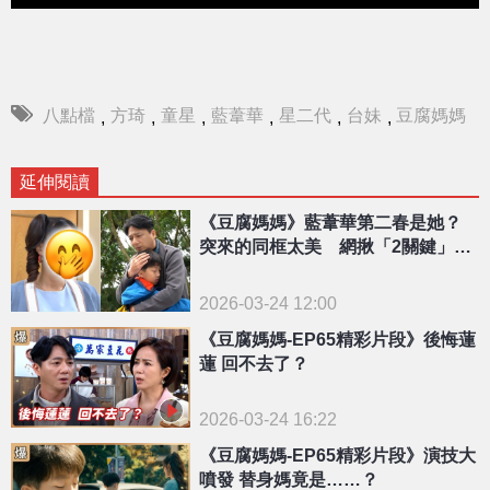
八點檔
方琦
童星
藍葦華
星二代
台妹
豆腐媽媽
,
,
,
,
,
,
延伸閱讀
《豆腐媽媽》藍葦華第二春是她？
突來的同框太美 網揪「2關鍵」：
很速配！
2026-03-24 12:00
《豆腐媽媽-EP65精彩片段》後悔蓮
蓮 回不去了？
2026-03-24 16:22
《豆腐媽媽-EP65精彩片段》演技大
噴發 替身媽竟是……？