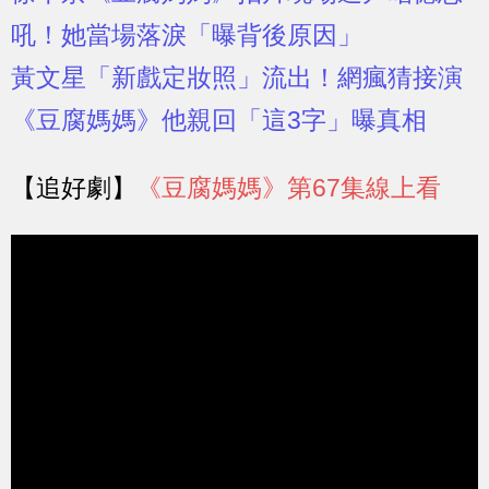
吼！她當場落淚「曝背後原因」
黃文星「新戲定妝照」流出！網瘋猜接演
《豆腐媽媽》他親回「這3字」曝真相
【追好劇】
《豆腐媽媽》第67集線上看