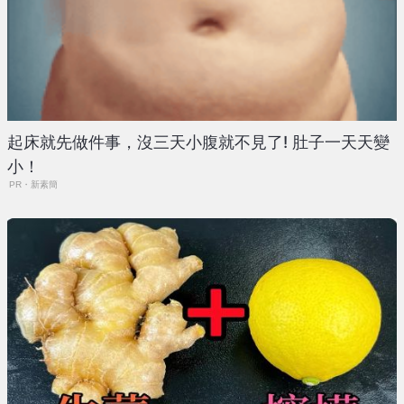
起床就先做件事，沒三天小腹就不見了! 肚子一天天變
小！
PR・新素簡