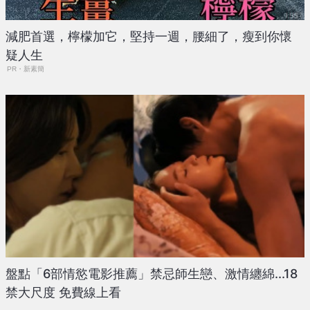
減肥首選，檸檬加它，堅持一週，腰細了，瘦到你懷
疑人生
PR・新素簡
盤點「6部情慾電影推薦」禁忌師生戀、激情纏綿...18
禁大尺度 免費線上看