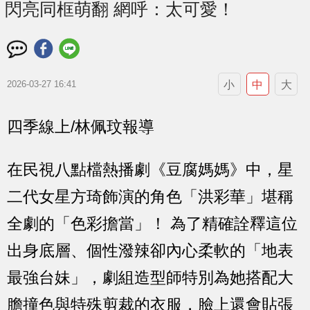
閃亮同框萌翻 網呼：太可愛！
小
中
大
2026-03-27 16:41
四季線上/林佩玟報導
在民視八點檔熱播劇《
豆腐媽媽
》中，星
二代女星
方琦
飾演的角色「洪彩華」堪稱
全劇的「色彩擔當」！ 為了精確詮釋這位
出身底層、個性潑辣卻內心柔軟的「地表
最強台妹」，劇組造型師特別為她搭配大
膽撞色與特殊剪裁的衣服，臉上還會貼張