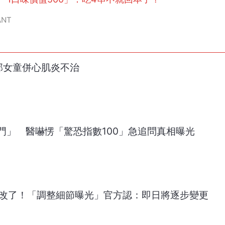
ANT
部女童併心肌炎不治
門」 醫嚇愣「驚恐指數100」急追問真相曝光
要大改了！「調整細節曝光」官方認：即日將逐步變更