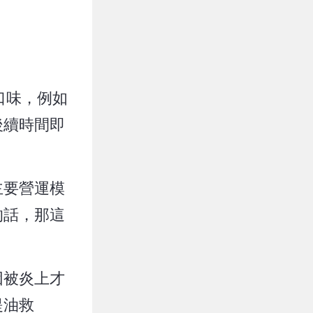
口味，例如
後續時間即
主要營運模
的話，那這
因被炎上才
提油救