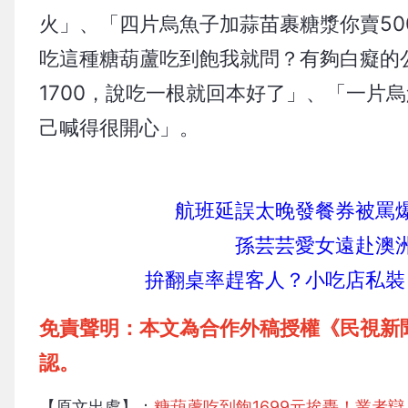
火」、「四片烏魚子加蒜苗裹糖漿你賣5
吃這種糖葫蘆吃到飽我就問？有夠白癡的
1700，說吃一根就回本好了」、「一片
己喊得很開心」。
航班延誤太晚發餐券被罵
孫芸芸愛女遠赴澳
拚翻桌率趕客人？小吃店私裝
免責聲明：本文為合作外稿授權《民視新
認。
【原文出處】：
糖葫蘆吃到飽1699元挨轟！業者辯