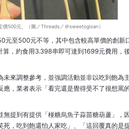
00元。（圖／Threads／＠sweetogisan）
0元至500元不等，其中包含較高單價的創新
算，約食用3.398串即可達到1699元費用，
為未來調整參考，並強調活動並非以吃到飽為
反應，業者表示「看完還是覺得受不了很想罵
並無提到有提供「椪糖烏魚子蒜苗糖葫蘆」，
笑死，吃到飽還怕人家吃」、「這回覆真的是