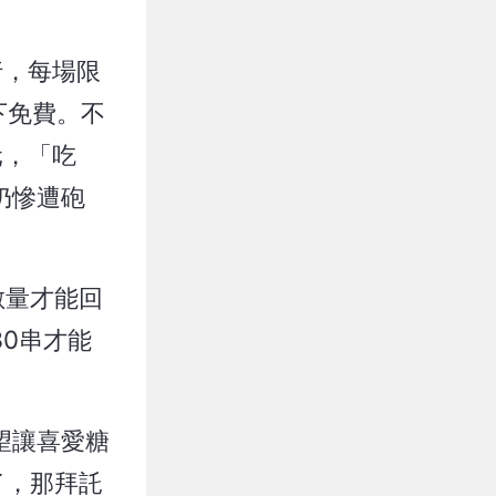
行，每場限
以下免費。不
元，「吃
仍慘遭砲
數量才能回
0串才能
望讓喜愛糖
了，那拜託