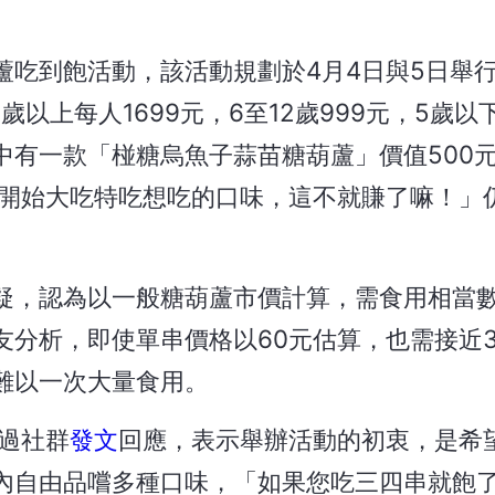
蘆吃到飽活動，該活動規劃於4月4日與5日舉
歲以上每人1699元，6至12歲999元，5歲
中有一款「椪糖烏魚子蒜苗糖葫蘆」價值500
就是開始大吃特吃想吃的口味，這不就賺了嘛！」
疑，認為以一般糖葫蘆市價計算，需食用相當
分析，即使單串價格以60元估算，也需接近3
難以一次大量食用。
過社群
發文
回應，表示舉辦活動的初衷，是希
內自由品嚐多種口味，「如果您吃三四串就飽