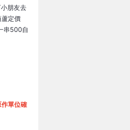
下小朋友去
葫蘆定價
串500自
原作單位確