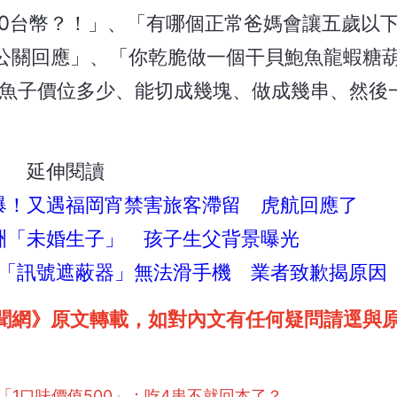
00台幣？！」、「有哪個正常爸媽會讓五歲以
公關回應」、「你乾脆做一個干貝鮑魚龍蝦糖
烏魚子價位多少、能切成幾塊、做成幾串、然後一
延伸閱讀
爆！又遇福岡宵禁害旅客滯留 虎航回應了
洲「未婚生子」 孩子生父背景曝光
「訊號遮蔽器」無法滑手機 業者致歉揭原因
聞網》原文轉載，如對內文有任何疑問請逕與
「1口味價值500」：吃4串不就回本了？