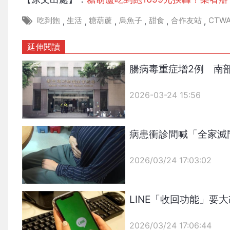
吃到飽
生活
糖葫蘆
烏魚子
甜食
合作友站
CTW
,
,
,
,
,
,
延伸閱讀
腸病毒重症增2例 南
2026-03-24 15:56
病患衝診間喊「全家滅
2026/03/24 17:03:02
{PLAYICON}
LINE「收回功能」
2026/03/24 17:06:44