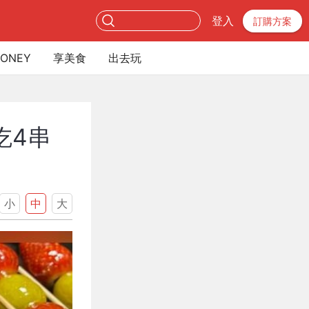
登入
訂購方案
ONEY
享美食
出去玩
吃4串
小
中
大