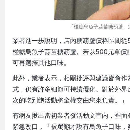
「椪糖烏魚子蒜苗糖葫蘆」定價5
業者進一步說明，店內糖葫蘆價格區間從5
椪糖烏魚子蒜苗糖葫蘆。若以500元單價計
可再選擇其他口味。
此外，業者表示，相關批評與建議皆會作
式，仍有許多細節可持續優化。對於外界
次的吃到飽活動將全權交由您來負責。」
有網友揪出當初業者發活動文宣內，裡面
緊急改口，「被罵翻才說有烏魚子口味，