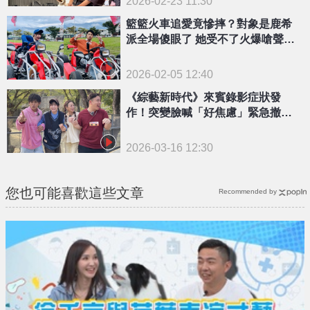
2026-02-23 11:30
籃籃火車追愛竟慘摔？對象是鹿希
派全場傻眼了 她受不了火爆嗆聲：
頭殼壞去！
2026-02-05 12:40
《綜藝新時代》來賓錄影症狀發
作！突變臉喊「好焦慮」緊急撤退
嚇全場
2026-03-16 12:30
您也可能喜歡這些文章
Recommended by