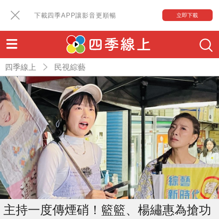
下載四季APP讓影音更順暢
立即下載
四季線上
民視綜藝
主持一度傳煙硝！籃籃、楊繡惠為搶功