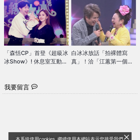
「森恬CP」首登《超級冰
白冰冰放話「拍裸體寫
冰Show》! 休息室互動曝
真」！洽「江蕙第一個男
光 杜欣恬爆李子森「為這
人」談合作 過程全說了
事」求她很久
我要留言
本系統使用cookies, 繼續使用本網站表示您接受我們