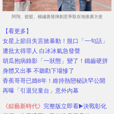
阿翔、籃籃、楊繡惠發揮創意爭取在地推廣大使
【看更多】
女星上節目失言掀暴動！脫口「一句話」
遭批太得罪人 白冰冰氣急發聲
胡瓜抱病錄影「一狀態」變了！鐵齒硬拼
身體又出事 不聽勸下場慘了
香蕉哥哥已婚8年！維持熱戀秘訣罕公開
再曝「引退兒童台」意外內幕
《綜藝新時代》
完整版立即看▶️決戰彰化