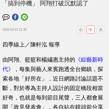
「搞到停機」 阿翔打破沉默認了
小
中
大
2026-03-23 11:30
四季線上／陳軒泓 報導
由阿翔、籃籃和楊繡惠主持的
《綜藝新時
代》
，每集與藝人來賓跑透全台鄉鎮，探
索各地「好所在」，近日網路討論話題不
斷，對於專為主持人設計的固定橋段相當
好奇，也就是每到節目尾聲，三人都會展
開「政見發表會」，各自站在鏡頭前分享