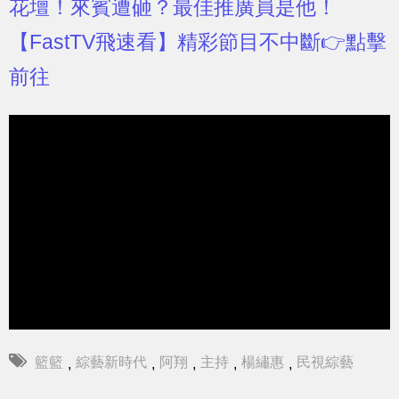
花壇！來賓遭砸？最佳推廣員是他！
【FastTV飛速看】精彩節目不中斷👉點擊
前往
籃籃
綜藝新時代
阿翔
主持
楊繡惠
民視綜藝
,
,
,
,
,