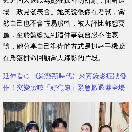
知道的人還以為她在跟神明祈願，面對這
場「政見發表會」她笑說很像在考試，當
然自己也不會輕易服輸，被人評比都想要
贏；至於籃籃提到這件事就會忍不住哀
號，她分享自己準備的方式是抓著手機躲
在角落拼命回顧當天錄影的片段。
延伸看👉《綜藝新時代》來賓錄影症狀發
作！突變臉喊「好焦慮」緊急撤退嚇全場