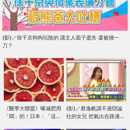
(影)／徐千京狗狗玩陰的 讓主人面子盡失 還被捅一
刀？
《醫學大聯盟》曝減肥用
(影)／蔡逸帆講不過辯論
「聞」的！日本：「這香
社的女兒 把氣出在路邊車
氣」六週減重10%！
子？