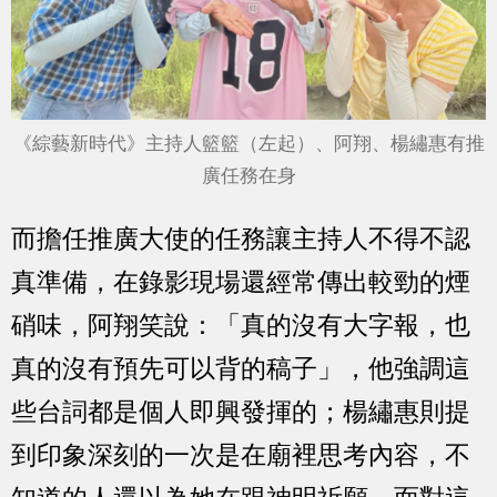
《綜藝新時代》主持人籃籃（左起）、阿翔、楊繡惠有推
廣任務在身
而擔任推廣大使的任務讓主持人不得不認
真準備，在錄影現場還經常傳出較勁的煙
硝味，阿翔笑說：「真的沒有大字報，也
真的沒有預先可以背的稿子」，他強調這
些台詞都是個人即興發揮的；楊繡惠則提
到印象深刻的一次是在廟裡思考內容，不