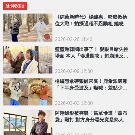
延伸閱讀
《綜藝新時代》楊繡惠、籃籃掀搶
位大戰！拍攝過程不忍動粗 她怒嗆
對方「爛東西」
2026-02-26 11:40
籃籃遊韓國出事了！ 親眼目睹失控
場面 本人「慘遭圍攻」超崩潰反應
曝
2026-02-09 12:30
楊繡惠拿磚狠砸來賓！鹿希派遇難
「下半身受波及」嚇喊：差點少一
條腿
2026-03-02 12:00
阿翔錄影被突襲！當眾慘遭「蓋布
袋」毆打 對方身分曝光竟是熟人