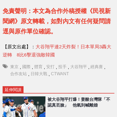
免責聲明：本文為合作外稿授權《民視新
聞網》原文轉載，如對內文有任何疑問請
逕與原作單位確認。
【原文出處】：
大谷翔平連2天炸裂！日本單局3轟大
逆轉 8比6擊退強敵韓國
東京
國際
體育
安打
投手
大谷翔平
經典賽
,
,
,
,
,
,
,
合作友站
日韓大戰
CTWANT
,
,
延伸閱讀
被大谷翔平打爆！妻酸台灣隊「不
認真丟臉」 他氣到喊離婚