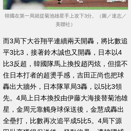
韓國在第一局就從菊池雄星手上攻下3分。（圖／達志／
美聯社）
而3局下大谷翔平連續兩天開轟，將比數追
平3比3，接著鈴木誠也又開轟，日本以4
比3反超，韓國隊馬上換投趙丙炫，但擋不
住日本打者的超燙手感，吉田正尚也把球
轟出大牆外，日本隊單局3轟，以5比3領
先。4局上日本換投由伊藤大海接替菊池雄
星，金周元靠觸身球保送後，金慧成轟出
全壘打，比數再次追平成5比5。4局下源