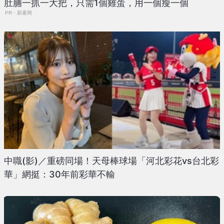
肚腩一抓一大把，只需1個雞蛋，用一個瘦一個
PR・新素簡
中職(影)／重磅同場！天母棒球場「河北彩花vs台北彩
華」網挺：30年前彩華不輸