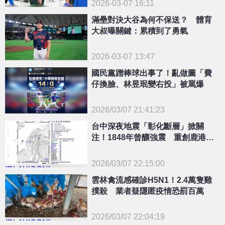
2026-03-07 16:11
滿壘對決大谷為何不保送？ 體育
大叔曝關鍵：累積到了勇氣
2026-03-07 13:47
國民黨蹭棒球出事了！亂做圖「費
仔換臉、林昱珉變右投」被罵爆
2026/03/07 21:41:23
{PLAYICON}
台中深夜地震「彰化斷層」掀關
注！1848年曾釀強震 重創鹿港龍
山寺
2026/03/07 22:15:00
{PLAYICON}
雲林禽流感確診H5N1！2.4萬隻雞
撲殺 業者疑隱匿疫情恐罰百萬
2026/03/07 22:04:19
{PLAYICON}