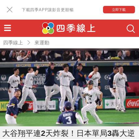
下載四季APP讓影音更順暢
立即下載
四季線上
來運動
大谷翔平連2天炸裂！日本單局3轟大逆