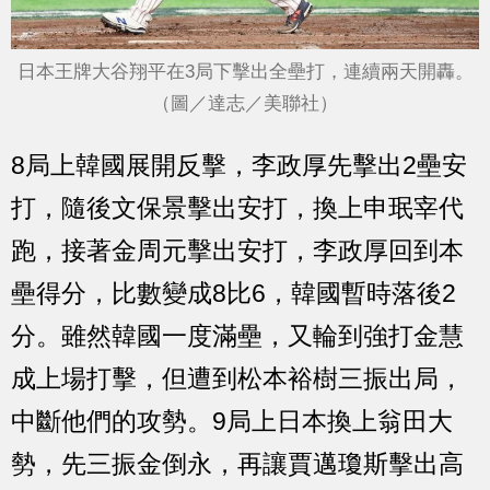
日本王牌大谷翔平在3局下擊出全壘打，連續兩天開轟。
（圖／達志／美聯社）
8局上韓國展開反擊，李政厚先擊出2壘安
打，隨後文保景擊出安打，換上申珉宰代
跑，接著金周元擊出安打，李政厚回到本
壘得分，比數變成8比6，韓國暫時落後2
分。雖然韓國一度滿壘，又輪到強打金慧
成上場打擊，但遭到松本裕樹三振出局，
中斷他們的攻勢。9局上日本換上翁田大
勢，先三振金倒永，再讓賈邁瓊斯擊出高