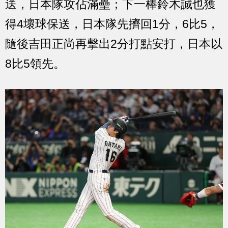
送，日本隊攻佔滿壘；下一棒鈴木誠也獲
得4壞球保送，日本隊先擠回1分，6比5，
隨後吉田正尚再擊出2分打點安打，日本以
8比5領先。