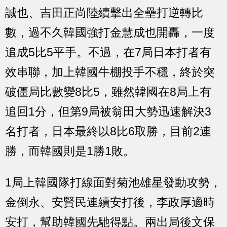
誠也、吉田正尚陸續擊出全壘打逆轉比
數，過不久韓國強打金慧成也開轟，一度
追成5比5平手。不過，在7局日本打者有
效串聯，加上韓國牛棚投手不穩，終於突
破僵局比數變8比5，雖然韓國在8局上有
追回1分，但第9局被翁田大勢迅速解決3
名打者，日本最終以8比6取勝，目前2連
勝，而韓國則是1勝1敗。
1局上韓國隊打線面對菊池雄星發動攻勢，
金倒永、安賢民連續安打後，李政厚適時
安打，幫助韓國先馳得點。兩出局後文保