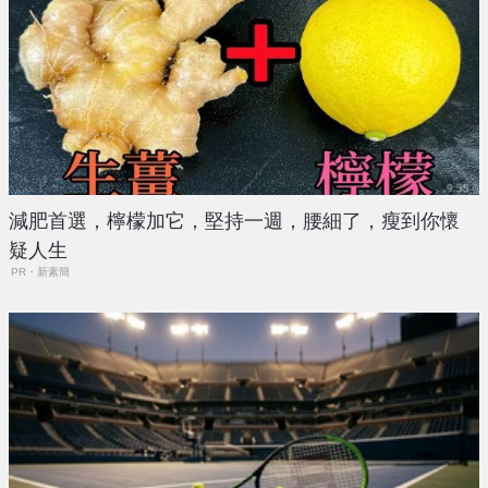
減肥首選，檸檬加它，堅持一週，腰細了，瘦到你懷
疑人生
PR・新素簡