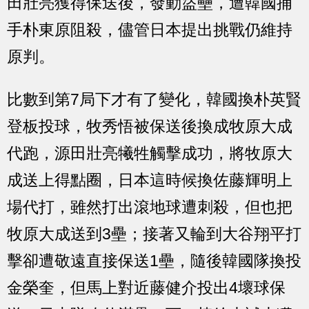
田壯亮獲得保送後，發動盜壘，遭韓國捕
手朴東原阻殺，儘管日本提出挑戰仍維持
原判。
比數到第7局下才有了變化，韓國換朴英賢
登板投球，牧秀悟被保送後換成牧原大成
代跑，源田壯亮犧牲觸擊成功，將牧原大
成送上得點圈，日本這時候換佐藤輝明上
場代打，雖然打出滾地球遭刺殺，但也把
牧原大成送到3壘；接著又輪到大谷翔平打
擊卻遭敬遠直接保送1壘，隨後韓國隊換投
金榮奎，但馬上對近藤健介投出4壞球保