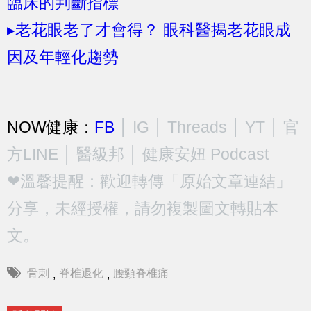
臨床的判斷指標
▸老花眼老了才會得？ 眼科醫揭老花眼成
因及年輕化趨勢
NOW健康：
FB
│
IG
│
Threads
│
YT
│
官
方LINE
│
醫級邦
│
健康安妞 Podcast
❤溫馨提醒：歡迎轉傳「原始文章連結」
分享，未經授權，請勿複製圖文轉貼本
文。
骨刺
脊椎退化
腰頸脊椎痛
,
,