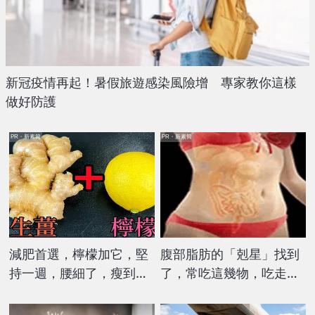
新冠疫情再起！暑假旅遊感染風險增 專家教你這樣
做好防護
PR・新素簡
PR・新素簡
減肥首選，檸檬加它，堅
腹部脂肪的「剋星」找到
持一週，腰細了，瘦到你
了，常吃這幾物，吃走大
懷疑人生
肚囊，瘦出小蠻腰