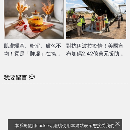
肌膚蠟黃、暗沉、膚色不
對抗伊波拉疫情！美國宣
均！竟是「脾虛」在搞
布加碼2.42億美元援助剛
鬼？ 中醫提4步驟自我檢
果
測
我要留言
本系統使用cookies, 繼續使用本網站表示您接受我們