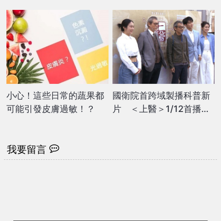
破口
小心！這些日常的蔬果都
國衛院首跨域製播科普新
可能引發皮膚過敏！？
片 ＜上醫＞1/12首播金
鐘團隊操刀
我要留言