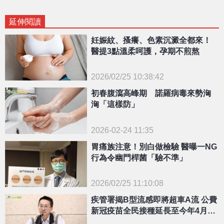
延伸閱讀
妊娠紋、搔癢、色素沉澱全都來！
醫提3點溫柔呵護，孕期不煎熬
2026/02/25 10:38:42
初春腹瀉高峰期 諾羅病毒來勢洶
{PLAYICON}
洶「這樣防」
2026-02-24 11:35
胃痛族注意！別白做檢驗 醫曝一NG
行為令幽門桿菌「驗不準」
2026/02/25 11:10:08
疾管署揭B型流感即將超車A流 公費
{PLAYICON}
新冠疫苗全民接種延長至今年4月30
日