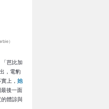
bie）
、「芭比加
出，電豹
事實上，
她
到最後一面
度的體諒與