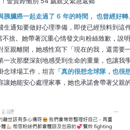
魔！金賢姈慟別 54 歲親父緊急返鄉
與胰臟癌一起走過了 6 年的時間， 也曾經好
被醫生通知要做好心理準備，即使已經預料到這
相當不捨。她帶著沉重心情發文向粉絲致歉，說
對至親離開，她感性寫下「現在的我，還需要
第一次那麼深刻地感受到生命的重量，也讓我
掛念球場工作，坦言
「真的很想念球隊，也很
容讓她能安心處理家事，她也承諾會帶著父親