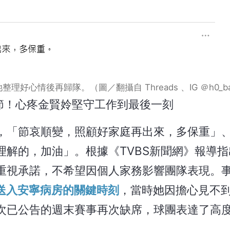
情後再歸隊。（圖／翻攝自 Threads 、IG ＠h0_bar
節！心疼金賢姈堅守工作到最後一刻
，「節哀順變，照顧好家庭再出來，多保重」
理解的，加油」。根據《TVBS新聞網》報導指
重視承諾，不希望因個人家務影響團隊表現。
親送入安寧病房的關鍵時刻
，當時她因擔心見不
次已公告的週末賽事再次缺席，球團表達了高