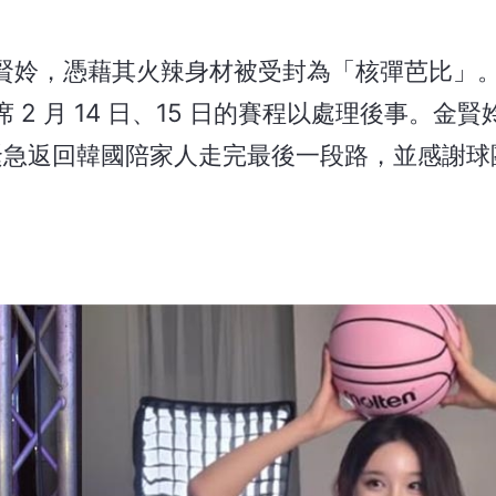
賢姈，憑藉其火辣身材被受封為「核彈芭比」
2 月 14 日、15 日的賽程以處理後事。金
目前已緊急返回韓國陪家人走完最後一段路，並感謝