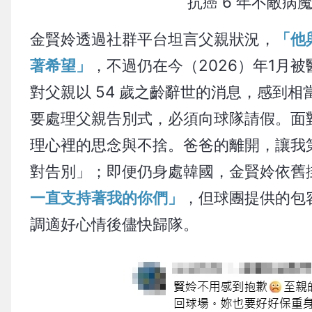
抗癌 6 年不敵病
金賢姈透過社群平台坦言父親狀況，
「他
著希望」
，不過仍在今（2026）年1月
對父親以 54 歲之齡辭世的消息，感到
要處理父親告別式，必須向球隊請假。面
理心裡的思念與不捨。爸爸的離開，讓我
對告別」；即便仍身處韓國，金賢姈依舊
一直支持著我的你們」
，但球團提供的包
調適好心情後儘快歸隊。