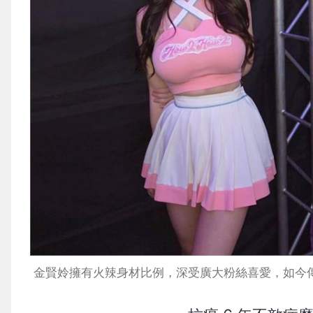
金賢姈擁有火辣身材比例，深受廣大粉絲喜愛，如今傳出此悲