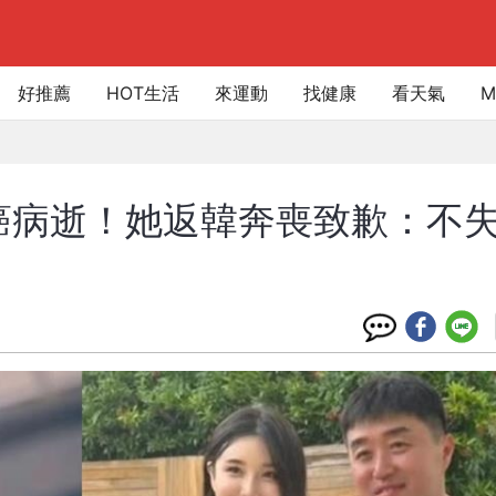
好推薦
HOT生活
來運動
找健康
看天氣
M
癌病逝！她返韓奔喪致歉：不