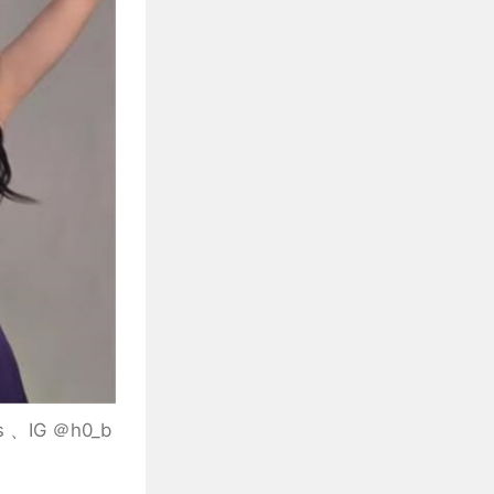
G ＠h0_b