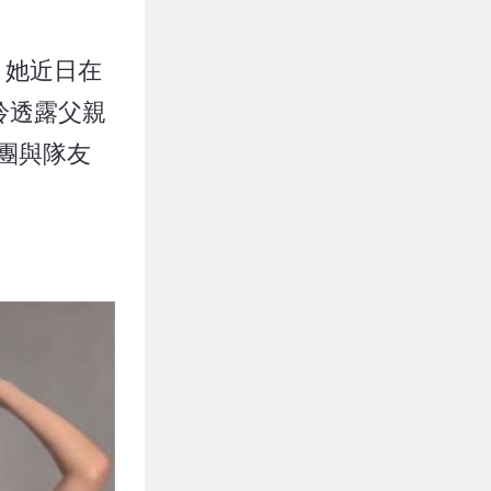
。她近日在
賢姈透露父親
球團與隊友