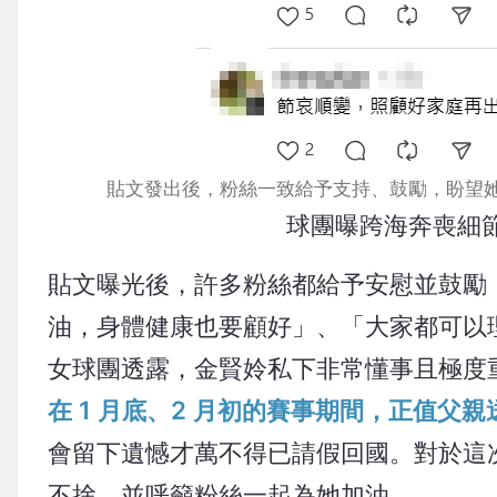
貼文發出後，粉絲一致給予支持、鼓勵，盼望她整理好心
球團曝跨海奔喪細
貼文曝光後，許多粉絲都給予安慰並鼓勵
油，身體健康也要顧好」、「大家都可以
女球團透露，金賢姈私下非常懂事且極度
在 1 月底、2 月初的賽事期間，正值父
會留下遺憾才萬不得已請假回國。對於這
不捨，並呼籲粉絲一起為她加油。