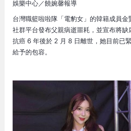
娛樂中心／饒婉馨報導
台灣職籃啦啦隊「電豹女」的韓籍成員金
社群平台發布父親病逝噩耗，並宣布將缺席 
抗癌 6 年後於 2 月 8 日離世，她
給予的包容。