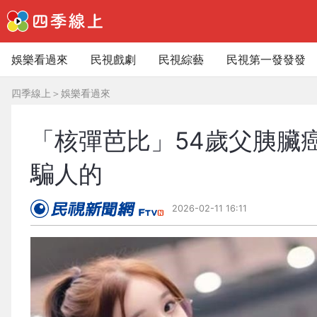
娛樂看過來
民視戲劇
民視綜藝
民視第一發發發
四季線上
＞
娛樂看過來
「核彈芭比」54歲父胰臟
騙人的
2026-02-11 16:11