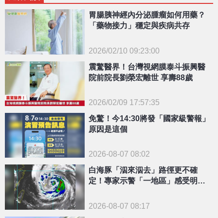
胃腸胰神經內分泌腫瘤如何用藥？
「藥物接力」穩定與疾病共存
2026/02/10 09:23:00
{PLAYICON}
震驚醫界！台灣視網膜泰斗振興醫
院前院長劉榮宏離世 享壽88歲
2026/02/09 17:57:35
{PLAYICON}
免驚！今14:30將發「國家級警報」
原因是這個
2026-08-07 08:02
白海豚「泅來泅去」路徑更不確
定！專家示警「一地區」感受明顯
颱風天
2026-08-07 08:17