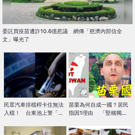
委託買疫苗遭詐10.6億惹議 網傳「慈濟內部信全
文」曝光了
民眾汽車排檔桿卡住無法
苗栗為何自成一國？居民
入檔！ 台東池上警「一
指因1理由 「堅稱獨
招」助解決
立」外國網紅驚：怎麼可
能？