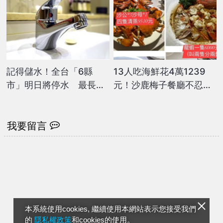
記得儲水！全台「6縣
13人吃海鮮花4萬1239
市」明日將停水 最長達
元！沙鹿梅子餐廳不忍
9小時
了 公布菜單計價方式
我要留言
本系統使用cookies, 繼續使用本網站表示您接受我們
的
隱私權政策
和cookies的使用。