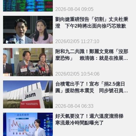
2026-08-04 09:05
劉向婕重磅預告「切割」丈夫杜秉
澄 下午2時將出面向徐巧芯致歉
2026/02/05 11:27:10
{PLAYICON}
附和九二共識！鄭麗文竟稱「沒那
麼恐怖」 賴清德：就是在推展統
一的中國人
2026/02/05 10:54:06
{PLAYICON}
台積電出手了！宣布「捐2.5億日
圓」援助熊本震災 同步號召員工
募款
2026-08-04 06:33
好天氣要沒了！週六溫度溜滑梯
寒流最冷時間點曝光了