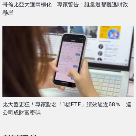
哥倫比亞大選兩極化 專家警告：誰當選都難逃財政
懸崖
比大盤更狂！專家點名「1檔ETF」績效逼近68％ 這
公司成財富密碼