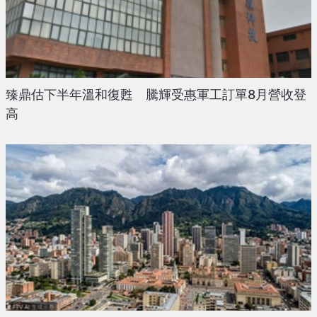
臻鼎估下半年溫和復甦 騰輝受惠軍工訂單8月營收登
高