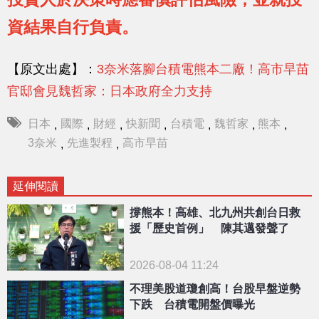
資結果自行負責。
【原文出處】：
3奈米落腳台積電熊本二廠！高市早苗
官邸會見魏哲家：日本政府全力支持
日本
國際
財經
快新聞
台積電
魏哲家
熊本
,
,
,
,
,
,
,
3奈米
先進製程
高市早苗
,
,
延伸閱讀
撐熊本！高雄、北九州共創台日救
援「歷史首例」 陳其邁發聲了
2026-08-04 11:24
不理美股道瓊創高！台股早盤逆勢
下跌 台積電開盤價曝光