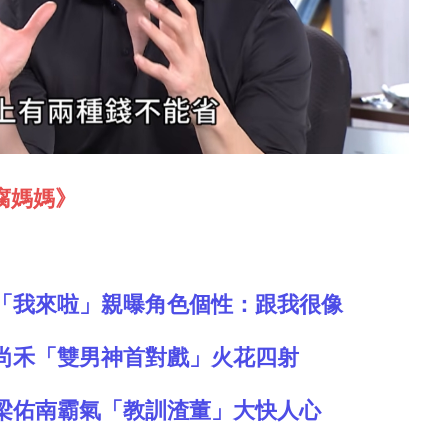
腐媽媽》
「我來啦」親曝角色個性：跟我很像
尚禾「雙男神首對戲」火花四射
梁佑南霸氣「教訓渣董」大快人心