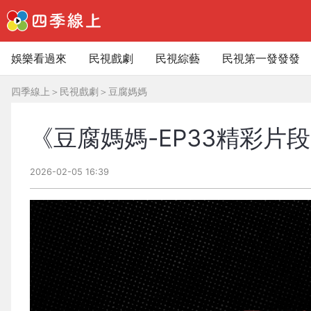
娛樂看過來
民視戲劇
民視綜藝
民視第一發發發
四季線上
＞
民視戲劇
＞
豆腐媽媽
《豆腐媽媽-EP33精彩片
2026-02-05 16:39