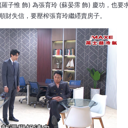
子惟 飾) 為張育玲 (蘇晏霈 飾) 慶功，也要
到邱順財失信，要壓榨張育玲繼纆賣房子。