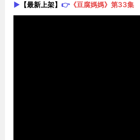
▶️
【最新上架】
👉
《豆腐媽媽》第33集