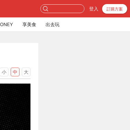
登入
訂購方案
ONEY
享美食
出去玩
？
小
中
大