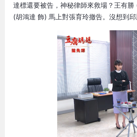
達標還要被告，神秘律師來救場？王有勝 (羅
(胡鴻達 飾) 馬上對張育玲撤告。沒想