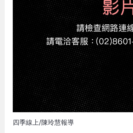
四季線上/陳玲慧報導