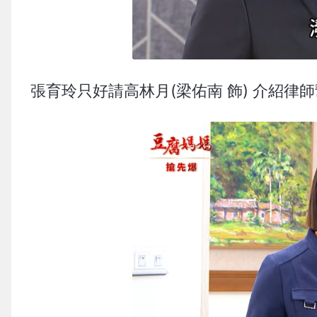
張育玲只好請高林月(梁佑南 飾) 介紹律