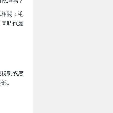
的乾淨嗎？
息相關；毛
，同時也最
現粉刺或感
眼部。