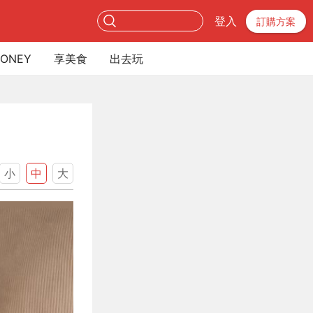
登入
訂購方案
ONEY
享美食
出去玩
小
中
大