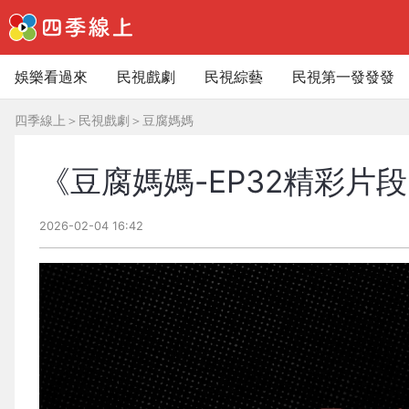
娛樂看過來
民視戲劇
民視綜藝
民視第一發發發
四季線上
＞
民視戲劇
＞
豆腐媽媽
《豆腐媽媽-EP32精彩片
2026-02-04 16:42