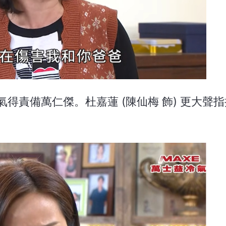
飾) 氣得責備萬仁傑。杜嘉蓮 (陳仙梅 飾) 更大聲