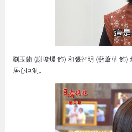
劉玉蘭 (謝瓊煖 飾) 和張智明 (藍葦華 
居心叵測。