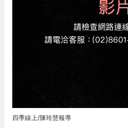
四季線上/陳玲慧報導