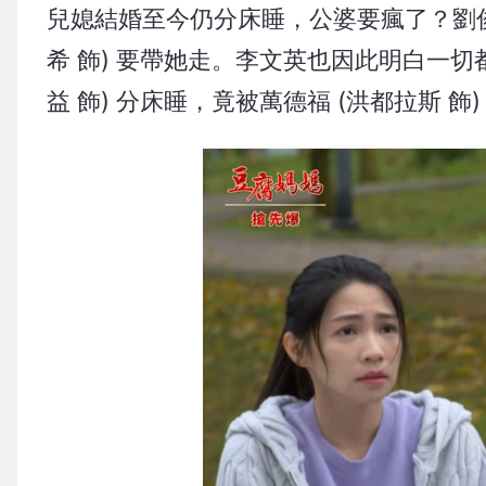
兒媳結婚至今仍分床睡，公婆要瘋了？劉俊生
希 飾) 要帶她走。李文英也因此明白一
益 飾) 分床睡，竟被萬德福 (洪都拉斯 飾)