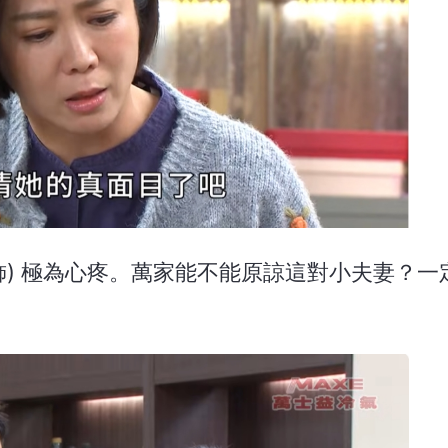
弼 飾) 極為心疼。萬家能不能原諒這對小夫妻？