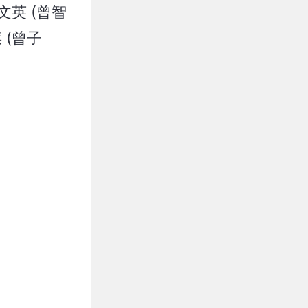
英 (曾智
 (曾子