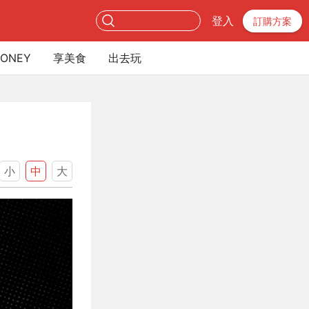
登入
訂購方案
ONEY
享美食
出去玩
小
中
大