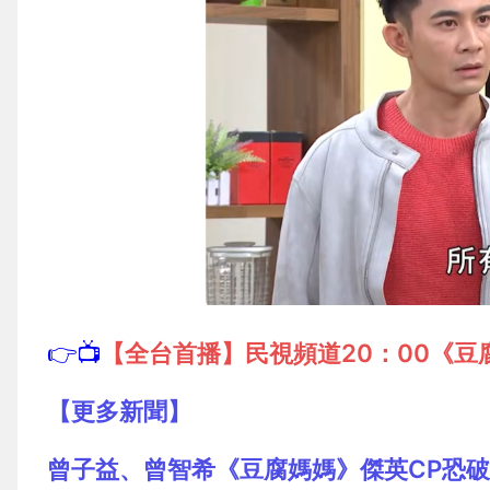
👉📺
【全台首播】民視頻道20：00《豆
【更多新聞】
曾子益、曾智希《豆腐媽媽》傑英CP恐