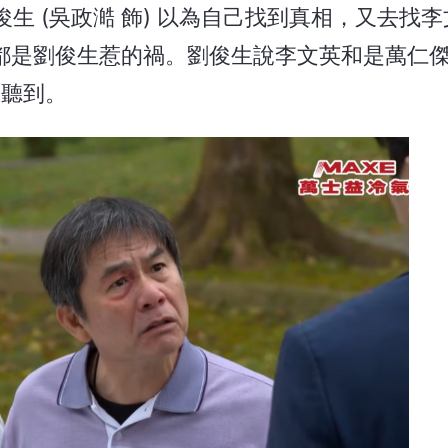
 (吳政澔 飾) 以為自己找到真相，又去找李文
切都是劉俊生惹的禍。劉俊生說李文英和是萬仁傑
 聽到。