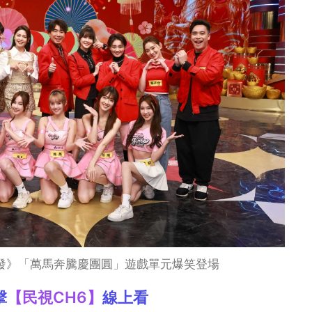
發發》「萬馬奔騰慶團圓」遊戲單元爆笑登場
擊
【民視CH6】
線上看