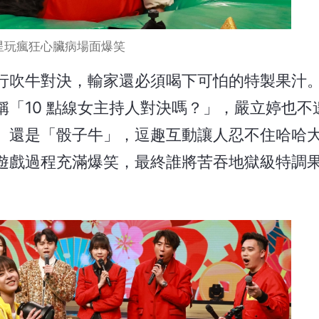
星玩瘋狂心臟病場面爆笑
行吹牛對決，輸家還必須喝下可怕的特製果汁
「10 點線女主持人對決嗎？」，嚴立婷也不
」還是「骰子牛」，逗趣互動讓人忍不住哈哈
遊戲過程充滿爆笑，最終誰將苦吞地獄級特調