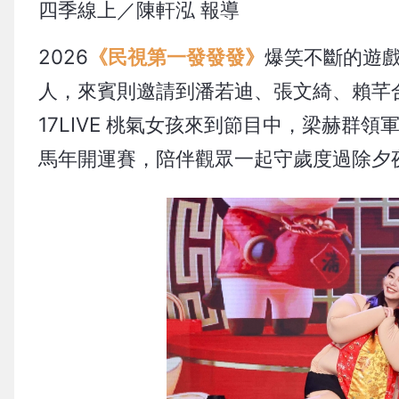
四季線上／陳軒泓 報導
2026
《民視第一發發發》
爆笑不斷的遊
人，來賓則邀請到潘若迪、張文綺、賴芊合、劉
17LIVE 桃氣女孩來到節目中，梁赫
馬年開運賽，陪伴觀眾一起守歲度過除夕