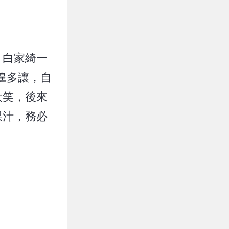
。白家綺一
遑多讓，自
大笑，後來
果汁，務必