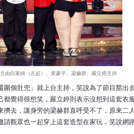
戲單元由白家綺（左起）、黃豪平、梁赫群、嚴立婷主持
還圍個肚兜」就上台主持，笑說為了節目豁出
己都覺得很想笑，嚴立婷則表示沒想到這套衣
來擠去，讓身旁的梁赫群直呼受不了，原來二
邀請觀眾也一起穿上這套造型在家玩，笑說網