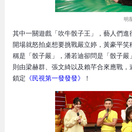
明
其中一關遊戲「吹牛骰子王」，藝人們進
開場就怒拍桌想要挑戰嚴立婷，黃豪平笑稱
稱是「骰子嚴」，潘若迪卻問是「骰子嚴
則由梁赫群、張文綺以及賴芊合來應戰，
鎖定
《民視第一發發發》
！