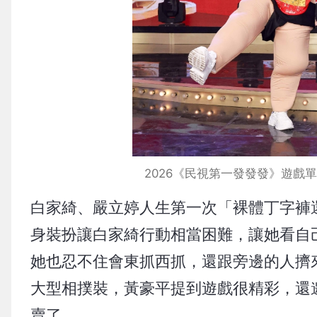
2026《民視第一發發發》遊
白家綺、嚴立婷人生第一次「裸體丁字褲
身裝扮讓白家綺行動相當困難，讓她看自
她也忍不住會東抓西抓，還跟旁邊的人擠
大型相撲裝，黃豪平提到遊戲很精彩，還
賣了。