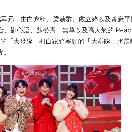
戲單元，由白家綺、梁赫群、嚴立婷以及黃豪平
心語、蘇晏霈、無尊以及高人氣的 Peach G
群領軍的「大發隊」和白家綺率領的「大賺隊」將
夜。