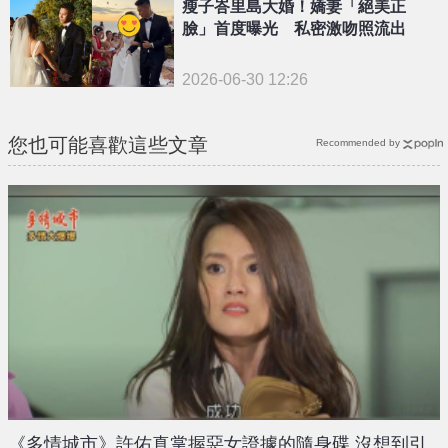
瘦子峇里島大婚！嬌妻「絕美正
臉」首度曝光 私密激吻照流出
2026-06-30 12:26
您也可能喜歡這些文章
Recommended by
《多情城市》許佑真掌握惡女證據的隨身碟 沒想到引