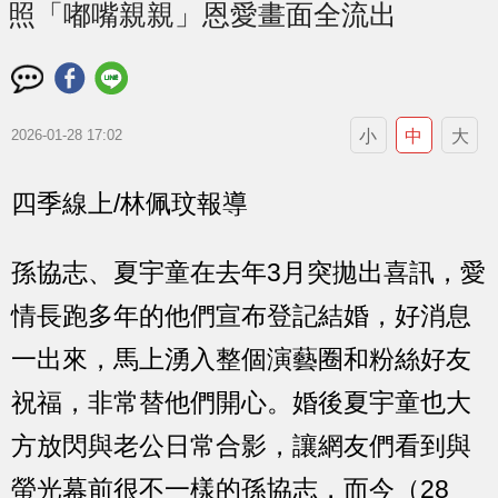
照「嘟嘴親親」恩愛畫面全流出
小
中
大
2026-01-28 17:02
四季線上/林佩玟報導
孫協志、夏宇童在去年3月突拋出喜訊，愛
情長跑多年的他們宣布登記結婚，好消息
一出來，馬上湧入整個演藝圈和粉絲好友
祝福，非常替他們開心。婚後夏宇童也大
方放閃與老公日常合影，讓網友們看到與
螢光幕前很不一樣的孫協志，而今（28