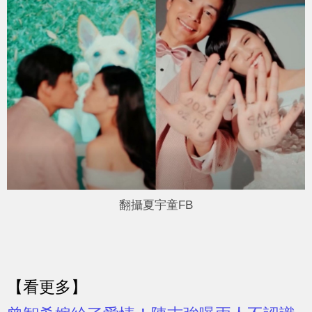
翻攝夏宇童FB
【看更多】