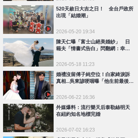
520天赦日大吉之日！ 全台戶政所
出現「結婚潮」
2026-05-20 19:34
陳天仁曝「富士山絕美婚紗」 日
籍夫「情書式告白」閃翻網：幸福
在發光！
2026-05-18 11:23
婚禮沒留傅子純空位！白家綺淚訴
真相...吳東諺哽咽曝「他生前最後的
祝福」
2026-06-22 16:36
外媒爆料：流行樂天后泰勒絲明天
在紐約知名地標完婚
2026-07-02 16:23