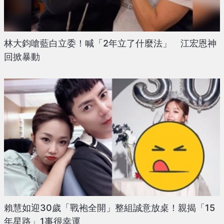
林大鈞嗆藍白立委！喊「2年立了什麼法」 江宏恩神
回掀暴動
賴慧如迎30歲「戰袍全開」整組誠意放桌！親揭「15
年星路」1事很幸運