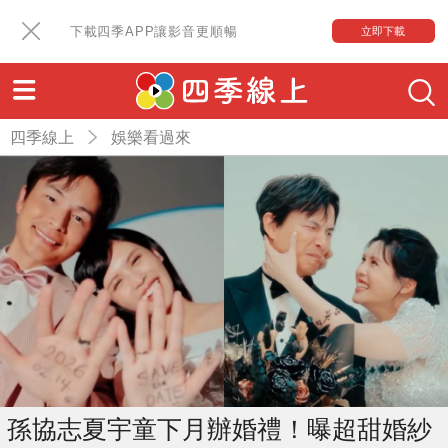
下載四季APP讓影音更順暢
立即下載
四季線上
娛樂看過來
孫協志夏宇童下月辦婚禮！曝超甜婚紗