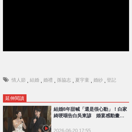
情人節
結婚
婚禮
孫協志
夏宇童
婚紗
登記
,
,
,
,
,
,
延伸閱讀
結婚8年甜喊「還是很心動」！白家
綺哽咽告白吳東諺 婚宴感動畫面
曝
2026-06-20 17:55