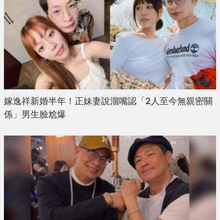
嫁逸祥新婚半年！正妹妻說溜嘴認「2人至今無親密關
係」男生臉尬爆