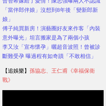
曾智希嫁給了愛情！陳志強曝兩人不認識
「當伴郎伴娘」沒想到8年後「變新郎新
娘」
傅子純買新房！演藝圈好友來作客「內裝
意外曝光」坦言搬家是為了兩個小孩
李又汝「宣布懷孕」曬超音波照！曾被診
斷難受孕 曝過程有如奇蹟「不敢相信」
【追娛樂】
孫協志、王仁甫《
幸福保衛
戰
》