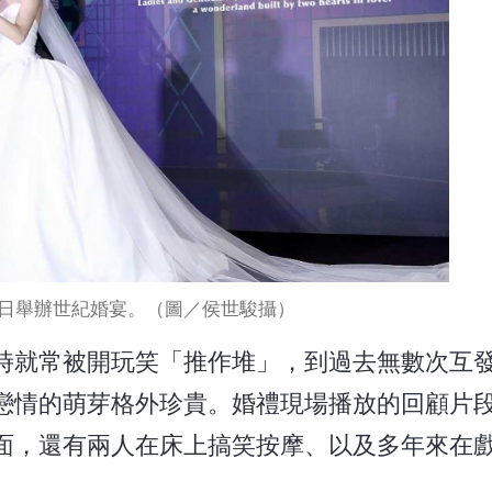
15日舉辦世紀婚宴。（圖／侯世駿攝）
》時就常被開玩笑「推作堆」，到過去無數次互
戀情的萌芽格外珍貴。婚禮現場播放的回顧片
畫面，還有兩人在床上搞笑按摩、以及多年來在