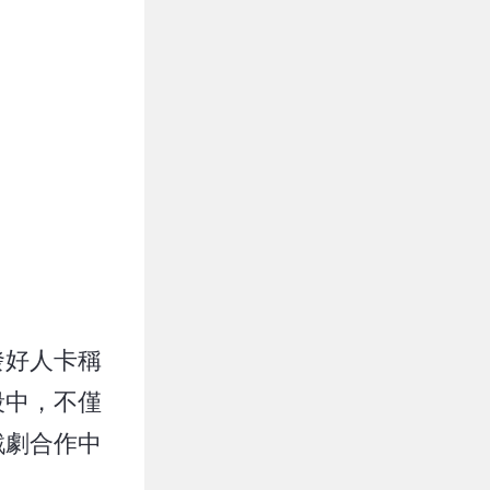
發好人卡稱
段中，不僅
戲劇合作中