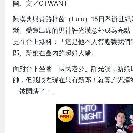
圖、文／CTWANT
陳漢典與黃路梓茵（Lulu）15日舉辦
斷。受邀出席的男神許光漢意外成為亮點，
更在台上爆料：「這是他本人答應讓我們
郎、新娘在圈內的超好人緣。
面對台下坐著「國民老公」許光漢，新娘L
帥，但我眼裡現在只有新郎！就算許光漢
「被閃瞎了」。