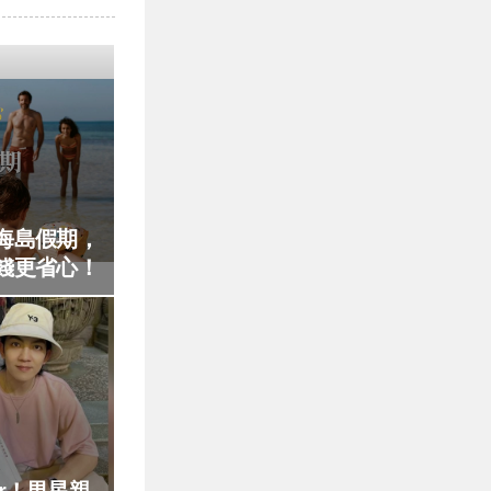
海島假期，
錢更省心！
r！男星親