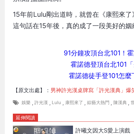
15年前Lulu剛出道時，就曾在《康熙
這句話在15年後，真的成了一段美好的姻
91分鐘攻頂台北101
霍諾德登頂台北101
霍諾德徒手登101怎
【原文出處】：
男神許光漢桌牌寫「許光漢典」爆笑
娛樂
許光漢
Lulu
康熙來了
綜藝大熱門
陳漢典
,
,
,
,
,
,
延伸閱讀
許曦文因大S愛上演戲