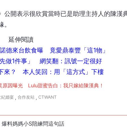
來了》公開表示很欣賞當時已是助理主持人的陳漢
緣。
延伸閱讀
！霍諾德來台飲食曝 竟愛鼎泰豐「這1物」
「先做1件事」 網笑翻：訊號一定很好
麼下來？ 本人笑回：用「這方式」下樓
原因曝光 Lulu甜蜜告白：我只嫁給陳漢典！
世紀婚宴
合作友站
CTWANT
,
,
 爆料媽媽小S陪練問這句話