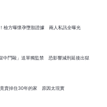
女！檢方曝懷孕墮胎證據 兩人私訊全曝光
獄中鬥毆」送單獨監禁 恐影響減刑延後出獄
男竟賣掉住30年的家 原因太現實