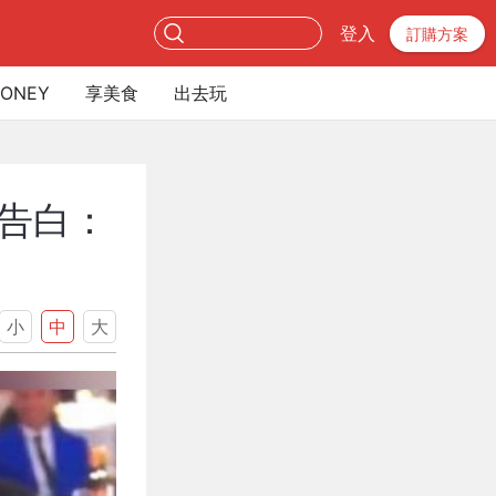
登入
訂購方案
ONEY
享美食
出去玩
蜜告白：
小
中
大