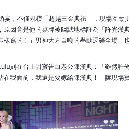
世紀婚宴，不僅規模「超越三金典禮」，現場互動
原因竟是他的桌牌被幽默地標註為「許光漢典」
這樣寫的！」男神大方自嘲的舉動逗樂全場，
ulu則在台上甜蜜告白老公陳漢典：「雖然許
站在我面前，我還是要嫁給陳漢典！」讓現場