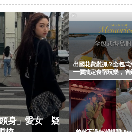
PR
出國花費難抓？全包式
一價搞定食宿玩樂，省
9頭身」愛女 疑
曾熬不過低潮想開Ube