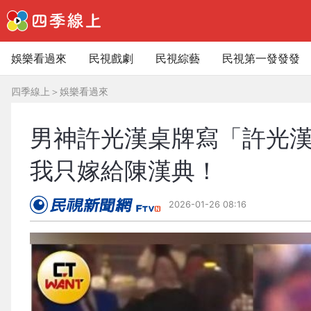
娛樂看過來
民視戲劇
民視綜藝
民視第一發發發
四季線上
＞
娛樂看過來
男神許光漢桌牌寫「許光漢
我只嫁給陳漢典！
2026-01-26 08:16