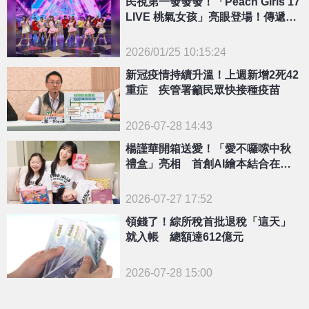
民視第一發發發！「Peach Girls 17
LIVE 桃氣女孩」亮眼登場！傳遞活
力渲染除夕大銀幕
2026/01/25 10:15:24
{PLAYICON}
新冠疫情持續升溫！上週新增2死42
重症 疾管署籲民眾快接種疫苗
2026-07-28 14:43
楊謹華開箱送愛！「愛不囉嗦中秋
禮盒」亮相 首創AI繪本結合在地
美食
2026-07-27 17:52
領錢了！綜所稅首批退稅「這天」
就入帳 總額達612億元
2026-07-28 15:00