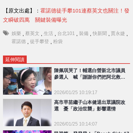
【原文出處】：
霍諾德徒手攀101連蔡英文也關注！發
文瞬破四萬 關鍵裝備曝光
娛樂
蔡英文
生活
台北101
裝備
快新聞
賈永婕
,
,
,
,
,
,
,
霍諾德
徒手攀登
粉袋
,
,
延伸閱讀
陳佩琪哭了！輔選白營新北市議員
參選人 喊「謝謝你們把阿北救出
來」
2026/01/25 10:19:17
{PLAYICON}
高市早苗繼子山本健退出眾議院改
選 憂「政治世襲」影響選情
2026/01/25 10:14:07
{PLAYICON}