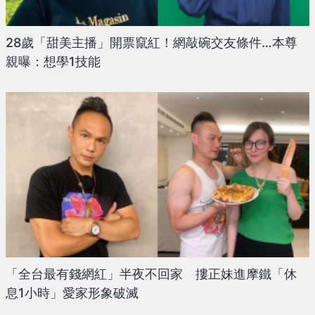
28歲「甜美主播」開票竄紅！網敲碗交友條件…本尊
親曝：想學1技能
「全台最有錢網紅」半夜不回家 摟正妹進摩鐵「休
息1小時」愛家形象破滅