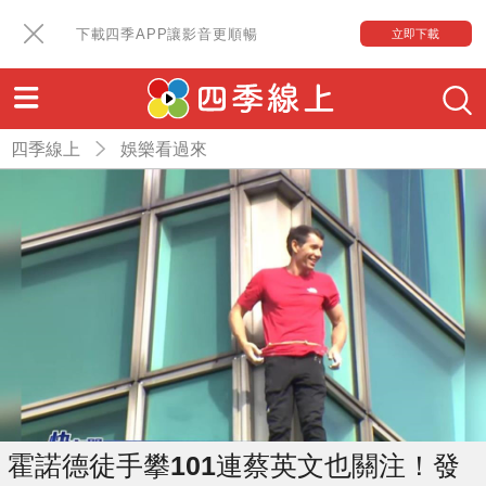
下載四季APP讓影音更順暢
立即下載
四季線上
娛樂看過來
霍諾德徒手攀101連蔡英文也關注！發