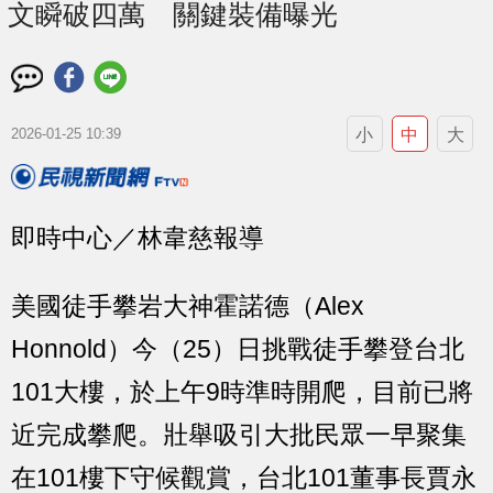
文瞬破四萬 關鍵裝備曝光
小
中
大
2026-01-25 10:39
即時中心／林韋慈報導
美國徒手攀岩大神霍諾德（Alex
Honnold）今（25）日挑戰徒手攀登台北
101大樓，於上午9時準時開爬，目前已將
近完成攀爬。壯舉吸引大批民眾一早聚集
在101樓下守候觀賞，台北101董事長賈永