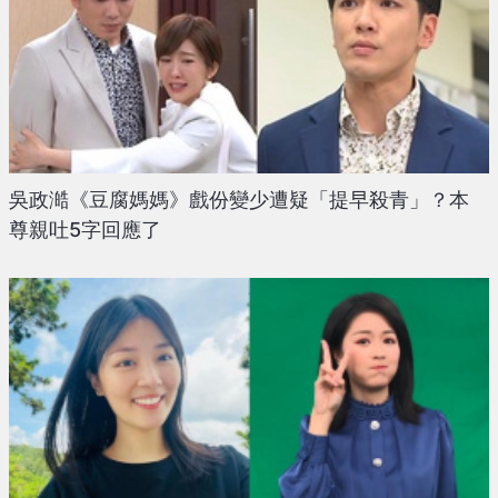
吳政澔《豆腐媽媽》戲份變少遭疑「提早殺青」？本
尊親吐5字回應了