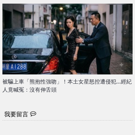
被騙上車「熊抱性強吻」！本土女星怒控遭侵犯…經紀
人竟喊冤：沒有伸舌頭
我要留言