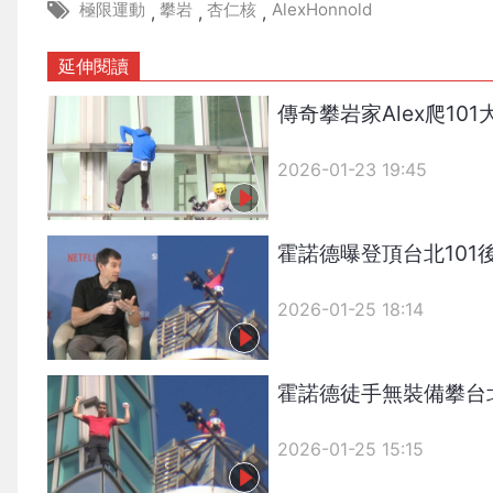
極限運動
攀岩
杏仁核
AlexHonnold
,
,
,
延伸閱讀
傳奇攀岩家Alex爬1
2026-01-23 19:45
霍諾德曝登頂台北101
2026-01-25 18:14
霍諾德徒手無裝備攀台北
2026-01-25 15:15