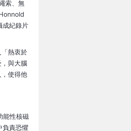
無繩索、無
nnold
拍攝成紀錄片
人「熱衷於
受，與大腦
人，使得他
，功能性核磁
中負責恐懼