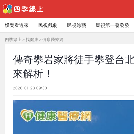
娛樂看過來
民視戲劇
民視綜藝
民視第一發發發
四季線上
＞
找健康
＞
健康醫療網
傳奇攀岩家將徒手攀登台北
來解析！
2026-01-23 09:30