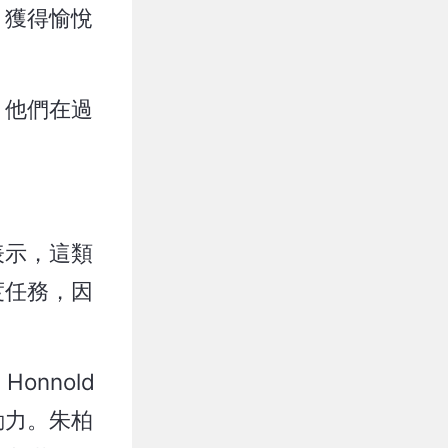
，獲得愉悅
，他們在過
表示，這類
度任務，因
onnold
動力。朱柏