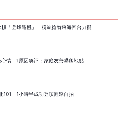
01大樓「登峰造極」 粉絲搶看跨海回台力挺
後心情 1原因笑評：家庭友善攀爬地點
101 1小時半成功登頂輕鬆自拍