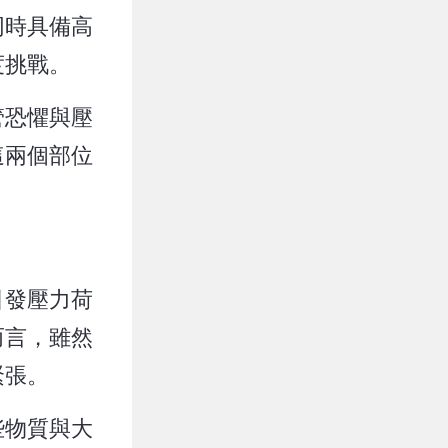
同時具備高
度挑戰。
管恐懼與壓
這兩個部位
引發壓力荷
而言，雖然
緊張。
些物質與大