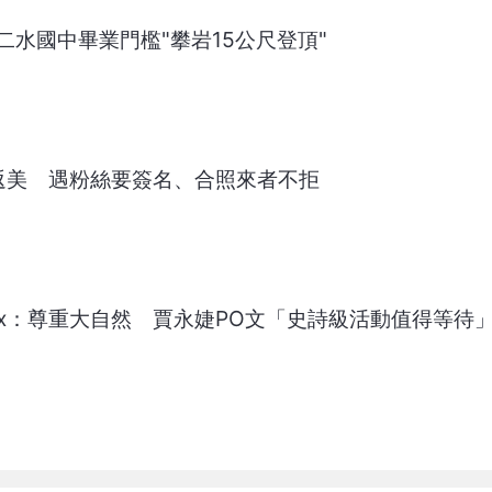
化二水國中畢業門檻"攀岩15公尺登頂"
偕妻返美 遇粉絲要簽名、合照來者不拒
lex：尊重大自然 賈永婕PO文「史詩級活動值得等待