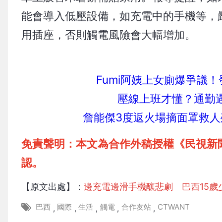
能會導入低壓設備，如充電中的手機等，
用插座，否則觸電風險會大幅增加。
Fumi阿姨上女廁爆爭議
壓線上班才懂？通勤遇
詹能傑3度返火場摘面罩救人
免責聲明：本文為合作外稿授權《民視新
認。
【原文出處】：
邊充電邊滑手機釀悲劇 巴西15歲
巴西
國際
生活
觸電
合作友站
CTWANT
,
,
,
,
,