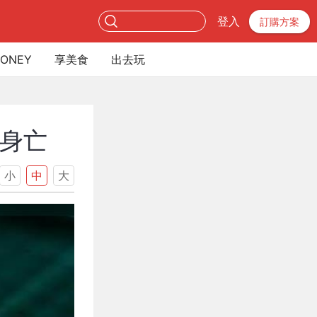
登入
訂購方案
ONEY
享美食
出去玩
」身亡
小
中
大