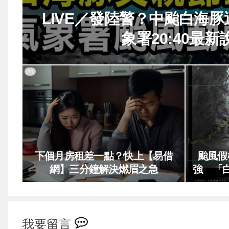
LIVE／發陸警？中颱白海
象署20:40最新
PR
下個月房租差一點？快上【易借
颱風假
網】三分鐘解決燃眉之急
強 「
我要留言