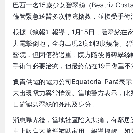
巴西一名15歲少女碧翠絲（Beatriz Co
儘管緊急送醫多次轉院搶救，並接受手術
根據《鏡報》報導，1月15日，碧翠絲在
力電擊倒地，全身出現2度到3度燒傷。碧
醫院，但因傷勢過重，院方隨後將碧翠絲
手術等必要治療，但最終仍在19日傷重不
負責供電的電力公司Equatorial P
未出現電力異常情況。當地警方表示，此
日確認碧翠絲的死訊及身分。
消息曝光後，當地社區陷入悲痛，有鄰居
車上販售木薯餅補貼家用。報導提醒，如