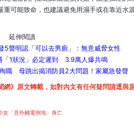
嚴重可能致命，也建議避免用濕手或在靠近水
延伸閱讀
！發5聲明認「可以去男廁」：無意威脅女性
「1狀況」必定遲到 3.9萬人爆共鳴
殉職 母跳出揭消防員2大問題！家屬急發聲
聞網》原文轉載，如對內文有任何疑問請逕與
少女「意外觸電倒地」身亡