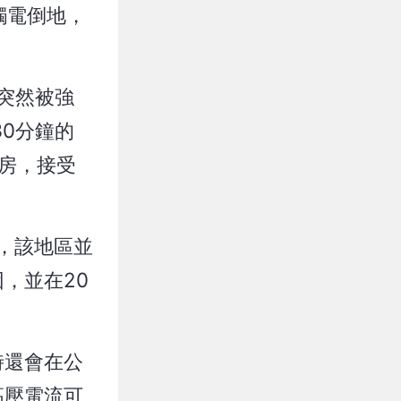
外觸電倒地，
突然被強
0分鐘的
房，接受
內，該地區並
，並在20
時還會在公
高壓電流可