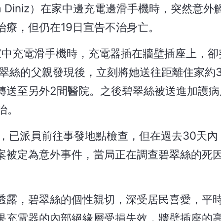
sta Diniz）在家中邊充電邊滑手機時，突然意
治療，但仍在19日宣告不治身亡。
家中充電滑手機時，充電器插在牆壁插座上，卻
翠絲的父親發現後，立刻將她送往距離住家約3
轉送至另外2間醫院。之後碧翠絲被送進加護病
治。
ará表示，已派員前往事發地點檢查，但在過去30天
案被定為意外事件，當局正在調查碧翠絲的死因
透露，碧翠絲的個性親切，深受居民喜愛，平
果充電器的內部絕緣層受損失效，牆壁插座的