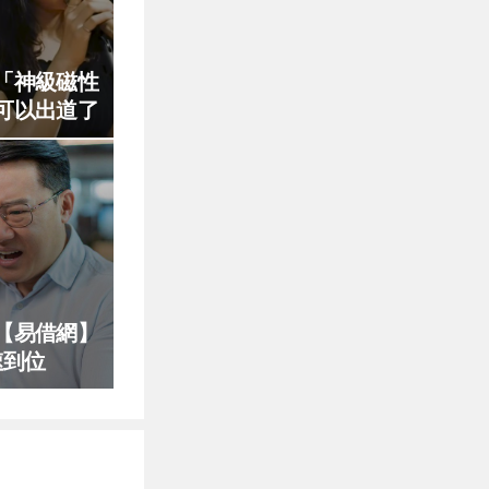
「神級磁性
可以出道了
【易借網】
速到位