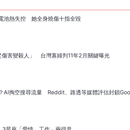
電池熱失控 她全身燒傷十指全毀
從傷害變殺人」 台灣寡婦判11年2月關鍵曝光
I掏空搜尋流量 Reddit、路透等媒體評估封鎖Goog
！3星座「愛情、工作」兩得意