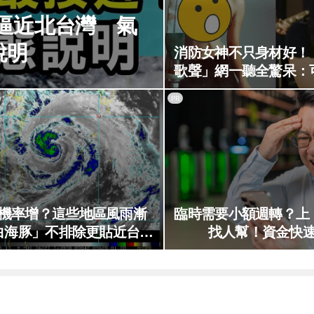
豚逼近北台灣 氣
說明
消防女神不只身材好！
歌聲」網一聽全驚呆：
PR
機率增？這些地區風雨漸
臨時需要小額週轉？上
白海豚」不排除更貼近台灣
找人幫！資金快
陸地