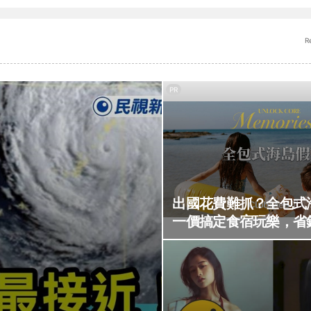
R
PR
出國花費難抓？全包式
一價搞定食宿玩樂，省