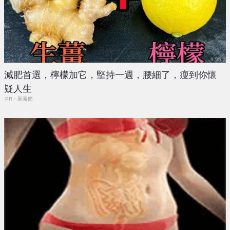
減肥首選，檸檬加它，堅持一週，腰細了，瘦到你懷
疑人生
PR・新素簡