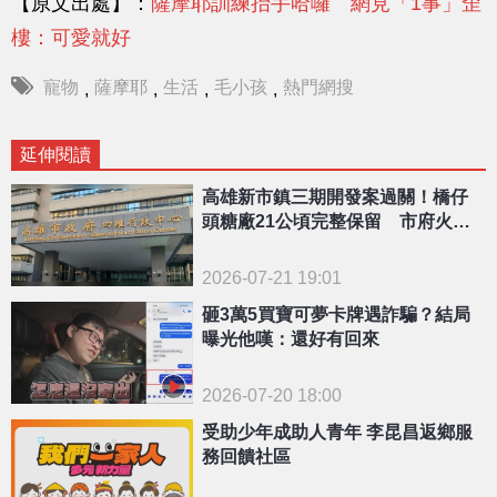
【原文出處】：
薩摩耶訓練抬手哈囉 網見「1事」歪
樓：可愛就好
寵物
薩摩耶
生活
毛小孩
熱門網搜
,
,
,
,
延伸閱讀
高雄新市鎮三期開發案過關！橋仔
頭糖廠21公頃完整保留 市府火線
回應了
2026-07-21 19:01
砸3萬5買寶可夢卡牌遇詐騙？結局
曝光他嘆：還好有回來
2026-07-20 18:00
受助少年成助人青年 李昆昌返鄉服
務回饋社區