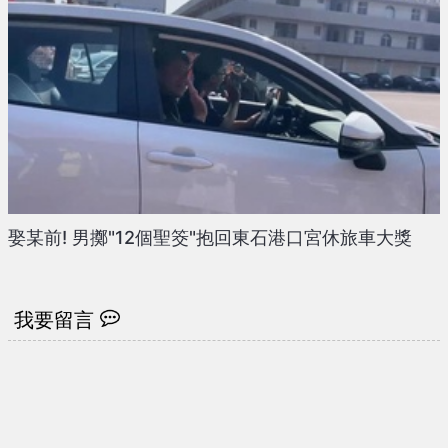
娶某前! 男擲"12個聖筊"抱回東石港口宮休旅車大獎
我要留言