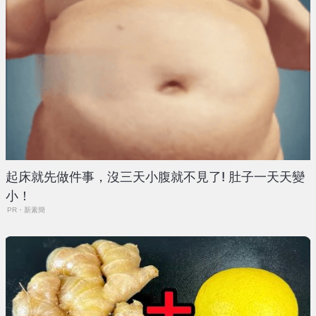
起床就先做件事，沒三天小腹就不見了! 肚子一天天變
小！
PR・新素簡