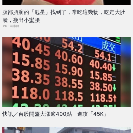
腹部脂肪的「剋星」找到了，常吃這幾物，吃走大肚
囊，瘦出小蠻腰
PR・新素簡
快訊／台股開盤大漲逾400點 進攻「45K」