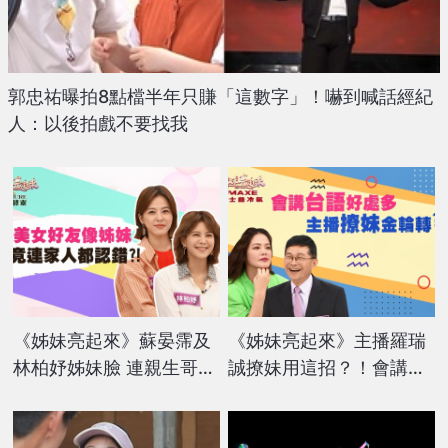
郭忠祐曝拍8點檔半年只賺「這數字」！嚇到喊話經紀
人：以後拍戲不要找我
《姊妹亮起來》蘇晏霈及
《姊妹亮起來》主播羅瑞
林柏妤姊妹臉 連親生哥哥
誠撩妹用這招？！會講台
也誤認？！
語好處多