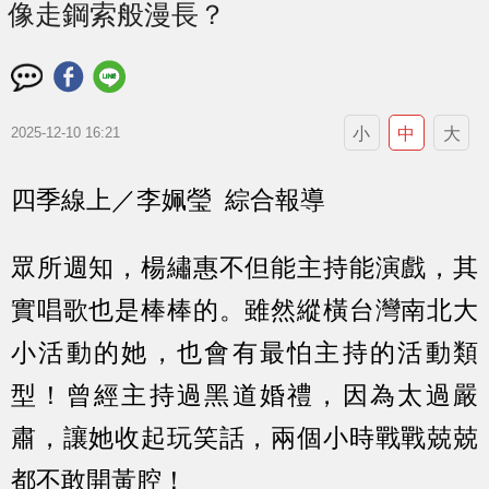
像走鋼索般漫長？
小
中
大
2025-12-10 16:21
四季線上／李姵瑩 綜合報導
眾所週知，楊繡惠不但能主持能演戲，其
實唱歌也是棒棒的。雖然縱橫台灣南北大
小活動的她，也會有最怕主持的活動類
型！曾經主持過黑道婚禮，因為太過嚴
肅，讓她收起玩笑話，兩個小時戰戰兢兢
都不敢開黃腔！