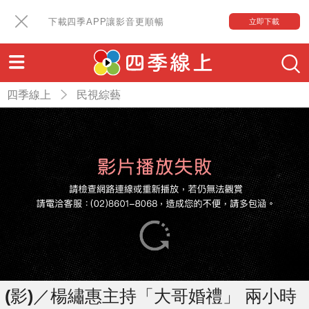
下載四季APP讓影音更順暢
立即下載
四季線上
民視綜藝
(影)／楊繡惠主持「大哥婚禮」 兩小時