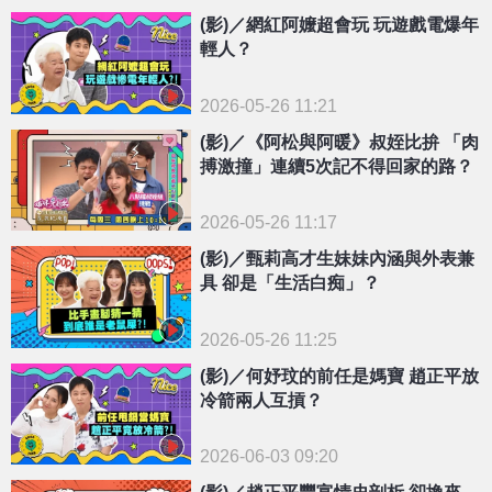
(影)／網紅阿嬤超會玩 玩遊戲電爆年
輕人？
2026-05-26 11:21
(影)／《阿松與阿暖》叔姪比拚 「肉
搏激撞」連續5次記不得回家的路？
2026-05-26 11:17
(影)／甄莉高才生妹妹內涵與外表兼
具 卻是「生活白痴」？
2026-05-26 11:25
(影)／何妤玟的前任是媽寶 趙正平放
冷箭兩人互摃？
2026-06-03 09:20
(影)／趙正平豐富情史剖析 卻換來