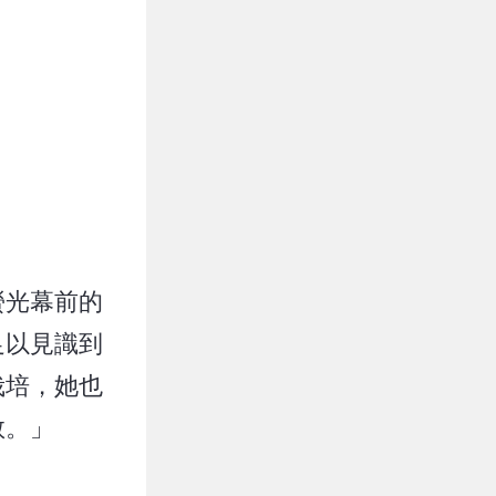
螢光幕前的
足以見識到
栽培，她也
教。」