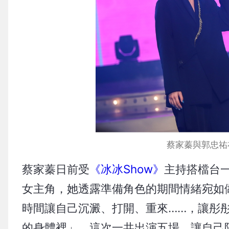
蔡家蓁與郭忠祐
蔡家蓁日前受
《冰冰Show》
主持搭檔台
女主角，她透露準備角色的期間情緒宛如
時間讓自己沉澱、打開、重來……，讓彤
的身體裡」，這次一共出演五場，讓自己