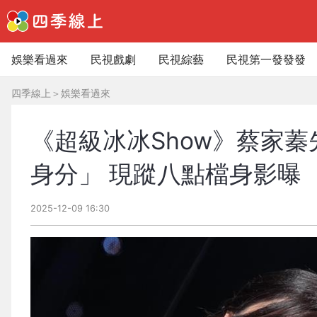
娛樂看過來
民視戲劇
民視綜藝
民視第一發發發
四季線上
＞
娛樂看過來
《超級冰冰Show》蔡家
身分」 現蹤八點檔身影曝
2025-12-09 16:30