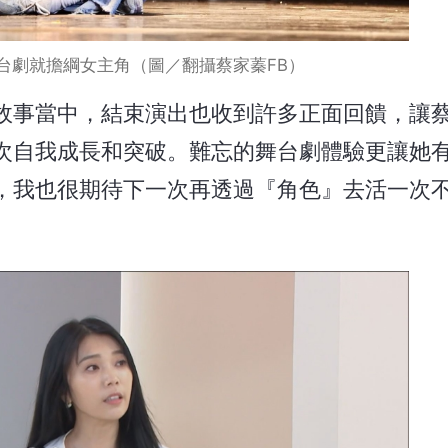
台劇就擔綱女主角（圖／翻攝蔡家蓁FB）
故事當中，結束演出也收到許多正面回饋，讓
次自我成長和突破。難忘的舞台劇體驗更讓她
，我也很期待下一次再透過『角色』去活一次