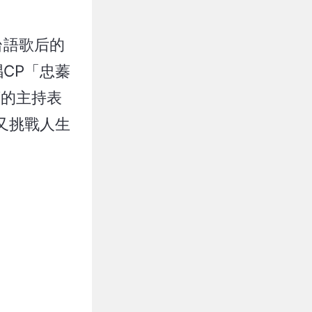
台語歌后的
CP「忠蓁
續的主持表
又挑戰人生