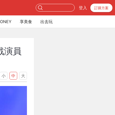
登入
訂購方案
ONEY
享美食
出去玩
戰演員
小
中
大