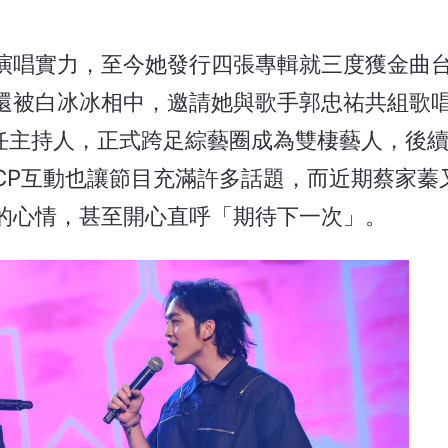
演唱實力，至今她發行四張專輯就三度獲金曲
還被白冰冰相中，邀請她與歌手郭忠祐共組歌唱
任主持人，正式跨足綜藝圈成為雙棲藝人，後
CP互動也讓節目充滿許多話題，而近期蔡家蓁
的心情，甚至開心直呼「期待下一次」。