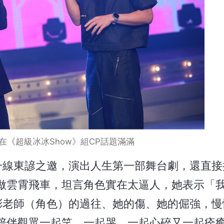
在《超級冰冰Show》組CP話題滿滿
一線東諺之邀，演出人生第一部舞台劇，還直接
做雲霄飛車，坦言角色實在太逼人，她表示「
彤老師（角色）的過往、她的傷、她的倔強，慢
陪伴觀眾一起笑、一起哭、一起心碎又一起痊