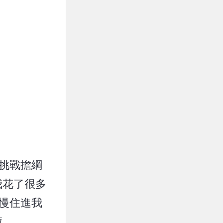
挑戰擔綱
我花了很多
慢住進我
癒。