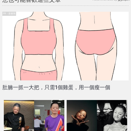
PR・新素簡
肚腩一抓一大把，只需1個雞蛋，用一個瘦一個