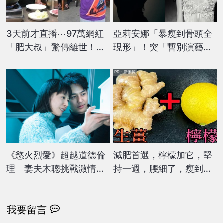
3天前才直播⋯97萬網紅
亞莉安娜「暴瘦到骨頭全
「肥大叔」驚傳離世！粉
現形」！突「暫別演藝
絲震驚回憶：早有異狀
圈」家人曝內幕：她真的
不好
PR・新素簡
《慾火烈愛》超越道德倫
減肥首選，檸檬加它，堅
理 妻夫木聰挑戰激情床
持一週，腰細了，瘦到你
戲
懷疑人生
我要留言