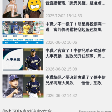
昔直播驚現「詭異哭聲」疑凌虐畫
面流出
2025/12/02 15:14:53
{PLAYICON}
中職／不一樣了！明星賽投票滿一
週 富邦悍將霸榜刮起藍色旋風
2026-06-02 10:06
中職／官宣了！中信兄弟正式發布
人事異動 彭政閔升任領隊、周思
齊接掌農場主管
2026-06-02 15:08
中職快訊／要改組奪還了？傳中信
兄弟高層大風吹 「恰恰」彭政閔
接任領隊
2026-06-02 14:32
您也可能喜歡這些文章
Recommended by