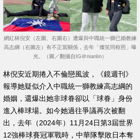
網紅林倪安（左圖、右圖右）遭爆與中職統一獅已婚教練
高志綱（右圖左）有不正當關係，去年「燦笑同框照」曝
光。（圖／翻攝自IG＠nianlin）
林倪安近期捲入不倫戀風波，《鏡週刊》
報導她疑似介入中職統一獅教練高志綱的
婚姻，還爆出她非球眷卻以「球眷」身份
進入棒球場。如今她過往爭議再次被翻
出，去年（2024年）11月24日第3屆世界
12強棒球賽冠軍戰時，中華隊擊敗日本奪