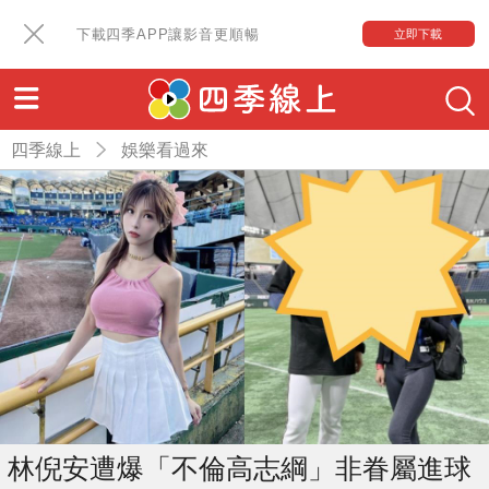
下載四季APP讓影音更順暢
立即下載
四季線上
娛樂看過來
林倪安遭爆「不倫高志綱」非眷屬進球