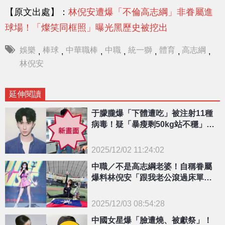
【原文出處】：
林倪安遭爆「不倫高志綱」非眷屬進
球場！「燦笑同框照」曝光黑歷史被挖出
娛樂
棒球
中華職棒
中職
統一獅
體育
高志綱
,
,
,
,
,
,
,
林倪安
延伸閱讀
于朦朧爆「下體遭吃」被注射11種
病毒！疑「暴瘦剩50kg站不穩」最
新畫面曝光
2025/12/02 11:24:02
{PLAYICON}
中職／不是高志綱老婆！自稱眷屬
爆料林倪安「跟我老公滾過床單」
「每隊睡過1-4個」
2025/12/03 08:54:28
{PLAYICON}
中國女星爆「臉遭燒、被獻祭」！