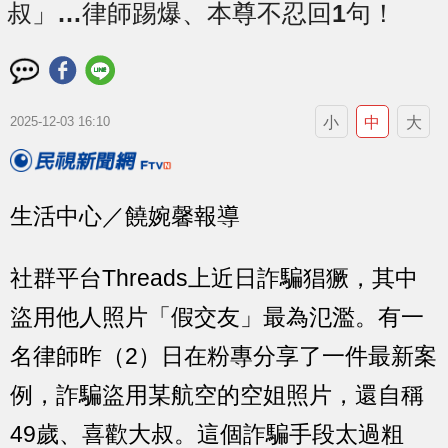
叔」…律師踢爆、本尊不忍回1句！
小
中
大
2025-12-03 16:10
生活中心／饒婉馨報導
社群平台Threads上近日詐騙猖獗，其中
盜用他人照片「假交友」最為氾濫。有一
名律師昨（2）日在粉專分享了一件最新案
例，詐騙盜用某航空的空姐照片，還自稱
49歲、喜歡大叔。這個詐騙手段太過粗