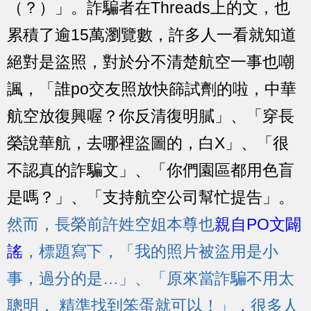
（？）」。詐騙者在Threads上的文，也
累積了逾15萬瀏覽數，許多人一看就知道
絕對是盜照，對於分不清楚航空一事也嘲
諷，「誰po交友照放快篩試劑的啦，中華
航空放復興喔？你反清復明膩」、「穿長
榮說華航，去哪裡盜圖的，白X」、「很
不認真的詐騙文」、「你們園區都用色盲
是嗎？」、「支持航空公司幫忙提告」。
然而，長榮前許姓空姐本尊也
親自PO文闢
謠
，標題寫下，「我的照片被盜用是小
事，過分的是…」、「原來當詐騙不用太
聰明， 精準找到笨蛋就可以！」，很多人