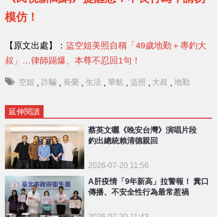
模仿！
【原文出處】：
盜空姐美照自稱「49歲地勤＋專釣大
叔」…律師踢爆、本尊不忍回1句！
空姐
詐騙
長榮
生活
華航
盜照
大叔
地勤
,
,
,
,
,
,
,
延伸閱讀
蔡英文曬《晚安台灣》演唱片段
釣出總統賴清德親回
2026-07-20 11:56
A肝疫情「9年新高」拉警報！ 糞口
傳播、不安全性行為最常惹禍
2026-07-20 11:43