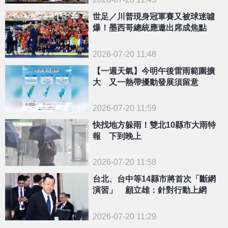
世足／川普現身冠軍賽又被球迷噓
爆！墨西哥總統應邀出席成焦點
2026-07-20 11:48
【一週天氣】今明午後雷雨範圍擴
大 又一熱帶擾動發展須留意
2026-07-20 11:59
快找地方躲雨！雙北10縣市大雨特
報 下到晚上
2026-07-20 11:58
台北、台中等14縣市將首次「斷網
演習」 顧立雄：針對行動上網
2026-07-20 11:29