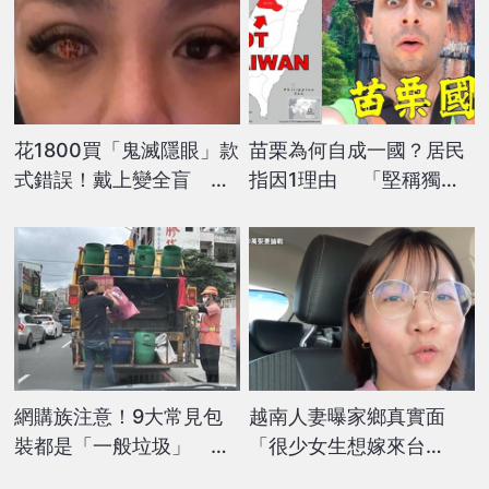
花1800買「鬼滅隱眼」款
苗栗為何自成一國？居民
式錯誤！戴上變全盲 她
指因1理由 「堅稱獨
怒威脅：檢舉賣家
立」外國網紅驚：怎麼可
能？
網購族注意！9大常見包
越南人妻曝家鄉真實面
裝都是「一般垃圾」 丟
「很少女生想嫁來台
錯恐開罰6000元
灣」 開酸：不要帶刻板