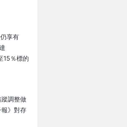
若仍享有
達
至15％標的
追蹤調整做
子報》對存