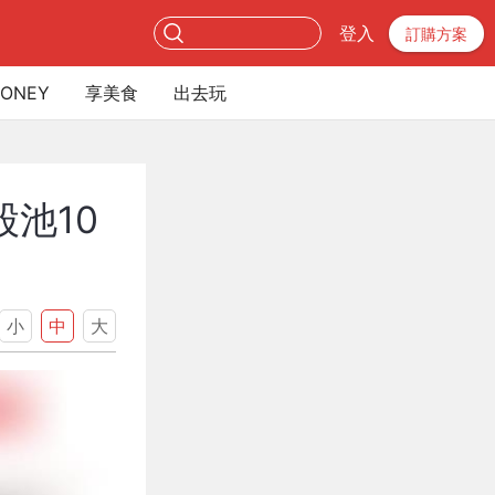
登入
訂購方案
ONEY
享美食
出去玩
股池10
小
中
大