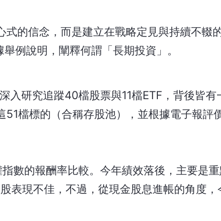
心式的信念，而是建立在戰略定見與持續不輟
據舉例說明，闡釋何謂「長期投資」。
深入研究追蹤40檔股票與11檔ETF，背後皆
這51檔標的（合稱存股池），並根據電子報評
權指數的報酬率比較。今年績效落後，主要是重
）等個股表現不佳，不過，從現金股息進帳的角度