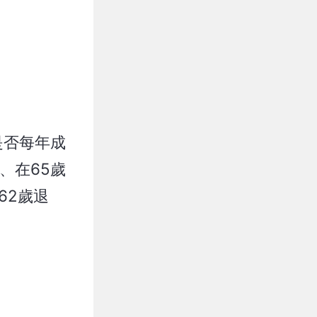
是否每年成
、在65歲
62歲退