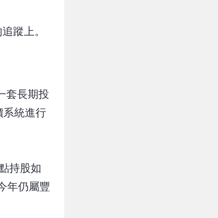
的追蹤上。
有一套長期投
價系統進行
點持股如
，今年仍屬豐