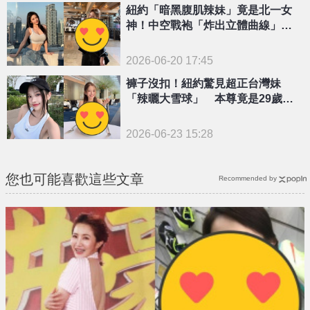
紐約「暗黑腹肌辣妹」竟是北一女
神！中空戰袍「炸出立體曲線」全
網看呆
2026-06-20 17:45
褲子沒扣！紐約驚見超正台灣妹
「辣曬大雪球」 本尊竟是29歲北
一女神
2026-06-23 15:28
您也可能喜歡這些文章
Recommended by