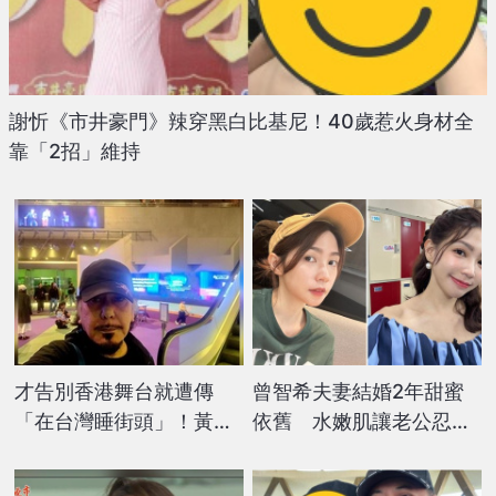
謝忻《市井豪門》辣穿黑白比基尼！40歲惹火身材全
靠「2招」維持
才告別香港舞台就遭傳
曾智希夫妻結婚2年甜蜜
「在台灣睡街頭」！黃秋
依舊 水嫩肌讓老公忍不
生公開睡覺地點 真實近
住在電梯做「這件事」
況曝光