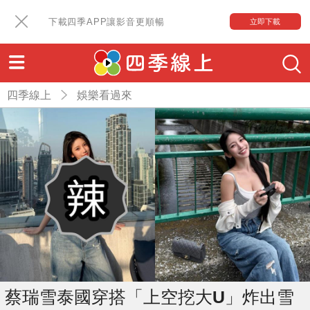
下載四季APP讓影音更順暢
立即下載
四季線上
娛樂看過來
蔡瑞雪泰國穿搭「上空挖大U」炸出雪