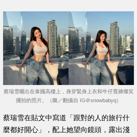
蔡瑞雪曬出在泰國高樓上，身穿緊身上衣和牛仔寬褲燦笑
擺拍的照片。（圖／翻攝自 IG＠snowbabyq）
蔡瑞雪在貼文中寫道「跟對的人的旅行什
麼都好開心」，配上她望向鏡頭，露出淺