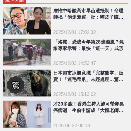
詹惟中暗酸高市早苗遭抵制！命理
師揭「他走衰運」批：嘴皮子賺錢
行不通
2025/12/01 17:02:32
{PLAYICON}
「洛鞍」恐成今年第28號颱風？氣
象專家示警：最快「這一天」成形
2025/12/03 14:53:47
{PLAYICON}
日本超市冰櫃竟擺「完整熊掌」販
賣！「連毛帶爪」未經處理…驚人
售價曝光
2025/12/01 15:13:02
{PLAYICON}
才20多歲！香港主持人施可瑩卵巢
癌病逝 生前申請成「大體老師」
遺愛人間
2026-06-22 08:13