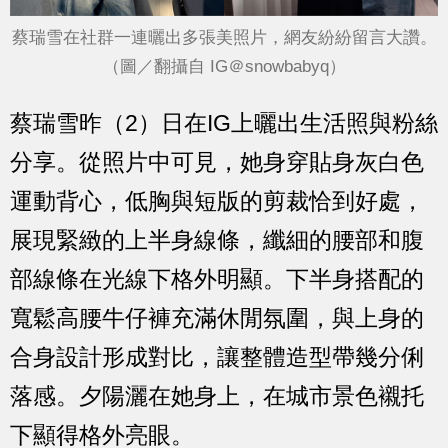
蔡瑞雪在社群一連曬出多張美照片，網友紛紛留言大讚。
（圖／翻攝自 IG＠snowbabyq）
蔡瑞雪昨（2）日在IG上曬出生活照與粉絲
分享。從照片中可見，她身穿貼身灰白色
運動背心，低胸與短版的剪裁恰到好處，
展現緊緻的上半身線條，纖細的腰部和腹
部線條在光線下格外明顯。下半身搭配的
寬鬆高腰牛仔褲充滿休閒氛圍，與上身的
合身設計形成對比，讓整體造型帶幾分俐
落感。夕陽灑在她身上，在城市景色襯托
下顯得格外亮眼。