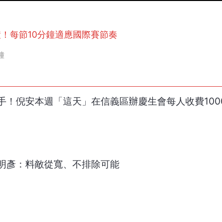
分鐘！每節10分鐘適應國際賽節奏
鐘
手！倪安本週「這天」在信義區辦慶生會每人收費100
明彥：料敵從寬、不排除可能