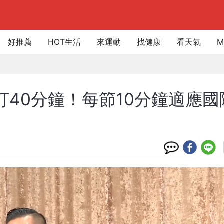
好推薦
HOT生活
來運動
找健康
看天氣
M
場打40分鐘！每節10分鐘適應