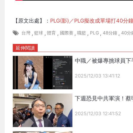
【原文出處】：
PLG(影)／PLG擬改成單場打40
台灣
籃球
體育
國際賽
職籃
PLG
48分鐘
40分
,
,
,
,
,
,
,
延伸閱讀
中職／被爆專挑球員下
2025/12/03 13:41:12
{PLAYICON}
下週恐見中共軍演！蔡
2025/12/03 12:41:52
{PLAYICON}