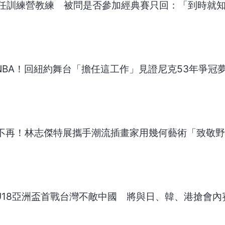
任訓練營教練 被問是否參加經典賽只回：「到時就
返NBA！回紐約舞台「擔任這工作」見證尼克53年爭冠
過不再！林志傑特展攜手潮流插畫家用幾何藝術「致敬
！U18亞洲盃首戰台灣不敵中國 將與日、韓、港搶會內