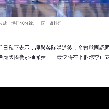
更改成一場打40分鐘。（圖／資料照）
在近日私下表示，經與各隊溝通後，多數球團認
適應國際賽那種節奏」，最快將在下個球季正