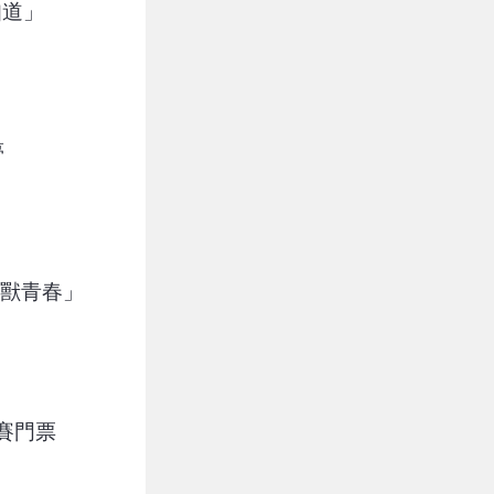
知道」
夢
野獸青春」
賽門票