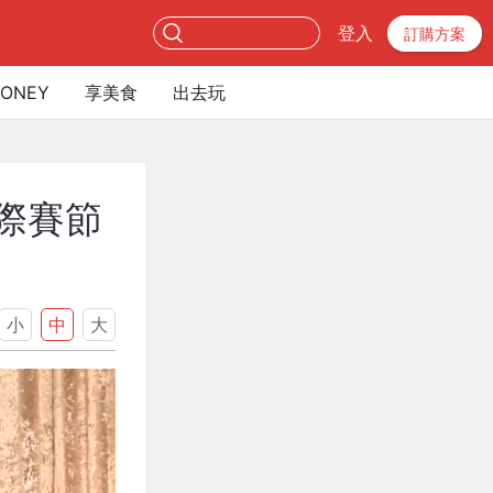
登入
訂購方案
ONEY
享美食
出去玩
國際賽節
小
中
大