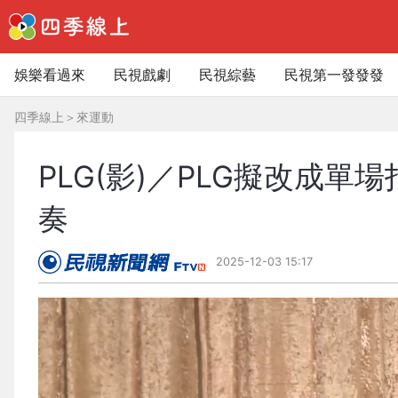
娛樂看過來
民視戲劇
民視綜藝
民視第一發發發
四季線上
＞
來運動
PLG(影)／PLG擬改成單
奏
2025-12-03 15:17