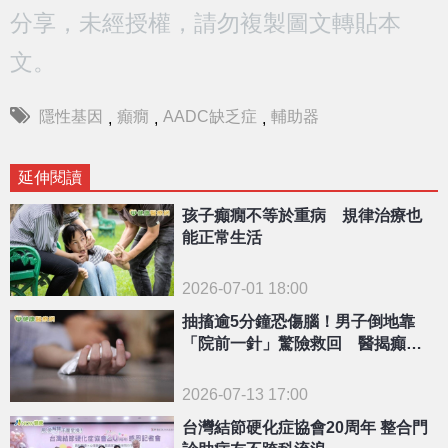
分享，未經授權，請勿複製圖文轉貼本
文。
隱性基因
癲癇
AADC缺乏症
輔助器
,
,
,
延伸閱讀
孩子癲癇不等於重病 規律治療也
能正常生活
2026-07-01 18:00
抽搐逾5分鐘恐傷腦！男子倒地靠
「院前一針」驚險救回 醫揭癲癇
正確急救3步驟
2026-07-13 17:00
台灣結節硬化症協會20周年 整合門