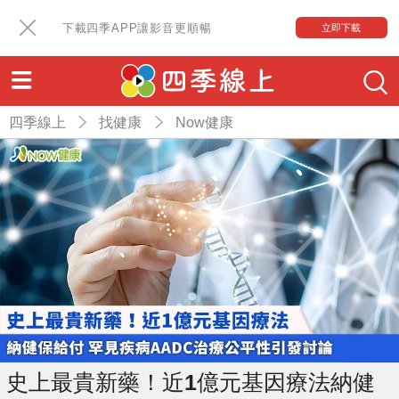
下載四季APP讓影音更順暢
立即下載
四季線上
找健康
Now健康
史上最貴新藥！近1億元基因療法納健