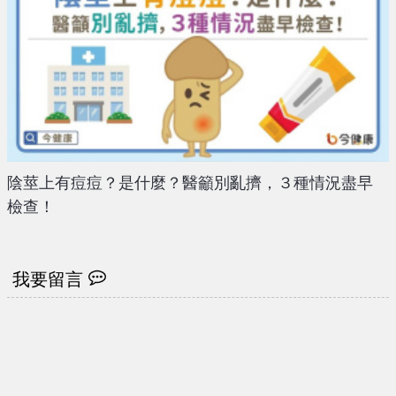
陰莖上有痘痘？是什麼？醫籲別亂擠，３種情況盡早
檢查！
我要留言