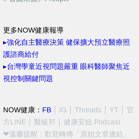
更多NOW健康報導
▸強化自主醫療決策 健保擴大預立醫療照
護諮商給付
▸台灣學童近視問題嚴重 眼科醫師聚焦近
視控制關鍵問題
NOW健康：
FB
│
IG
│
Threads
│
YT
│
官
方LINE
│
醫級邦
│
健康安妞 Podcast
❤溫馨提醒：歡迎轉傳「原始文章連結」