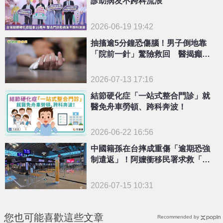
診助病友不跨科流浪
2026-06-19 19:42
抽搐逾5分鐘恐傷腦！男子倒地靠
「院前一針」驚險救回 醫揭癲癇
正確急救3步驟
2026-07-13 17:16
結節硬化症「一站式整合門診」就
醫免舟車勞頓、跨科奔波！
2026-06-22 16:56
中國籍孫在台摔成重傷「逾期恐強
制遣返」！阿嬤衝移民署求救「暖
心結局」曝光
2026-07-15 10:31
您也可能喜歡這些文章
Recommended by