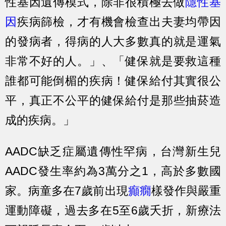
性基因遺傳模式，除非很積極去做
隱性基
因
疾病篩檢，才有機會檢查出夫妻均帶因
的發病者，得病的人大多數真的就是運氣
非常不好的人。」、「健保就是要救這種
誰都可能倒楣的疾病！健保給付其實很公
平，真正不公平的健保給付是那些抽菸造
成的疾病。」
AADC缺乏症屬遺傳性罕病，台灣新生兒
AADC發生率約為3萬分之1，高於多數國
家。病童多在7歲前出現
癲癇
樣發作與嚴重
運動障礙，過去多在5至6歲夭折，新療法