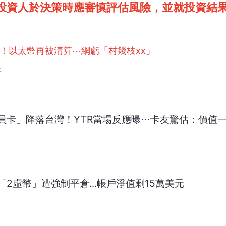
投資人於決策時應審慎評估風險，並就投資結
億！以太幣再被清算⋯網虧「村幾枝xx」
哥
員卡」降落台灣！YTR當場反應曝⋯卡友驚估：價值
2虛幣」遭強制平倉...帳戶淨值剩15萬美元