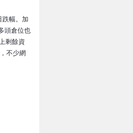
單日跌幅。加
幣多頭倉位也
帳上剩餘資
此，不少網