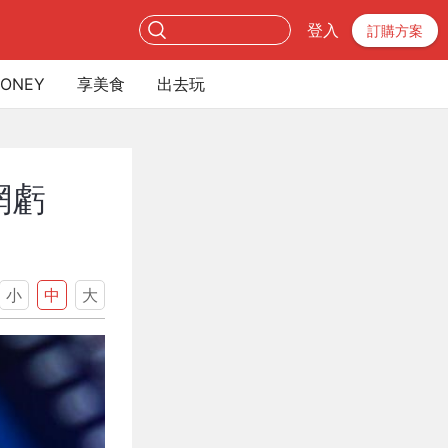
登入
訂購方案
ONEY
享美食
出去玩
網虧
小
中
大