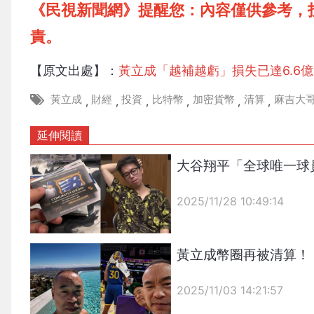
《民視新聞網》提醒您：內容僅供參考，
責。
【原文出處】：
黃立成「越補越虧」損失已達6.6
黃立成
財經
投資
比特幣
加密貨幣
清算
麻吉大
,
,
,
,
,
,
延伸閱讀
大谷翔平「全球唯一球
2025/11/28 10:49:14
{PLAYICON}
黃立成幣圈再被清算！「
2025/11/03 14:21:57