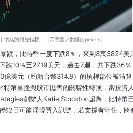
情緒的領先指標。（示意圖／翻攝自pexels）
暴跌，比特幣一度下跌8％，來到8萬3824美元
跌10％至2719美元，過去7週，共下跌36
0億美元（約新台幣314.8）的槓桿部位被清
比特幣重挫與股市拋售的關聯性轉強，當投資
ategies創辦人Katie Stockton認為，比特
比特幣2日可能浮現買入訊號，若支撐有守住，將