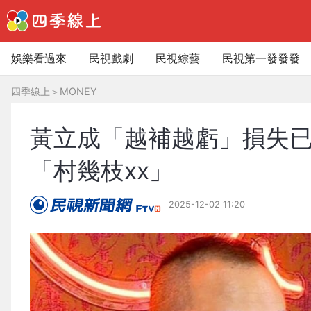
娛樂看過來
民視戲劇
民視綜藝
民視第一發發發
四季線上
＞
MONEY
黃立成「越補越虧」損失已
「村幾枝xx」
2025-12-02 11:20