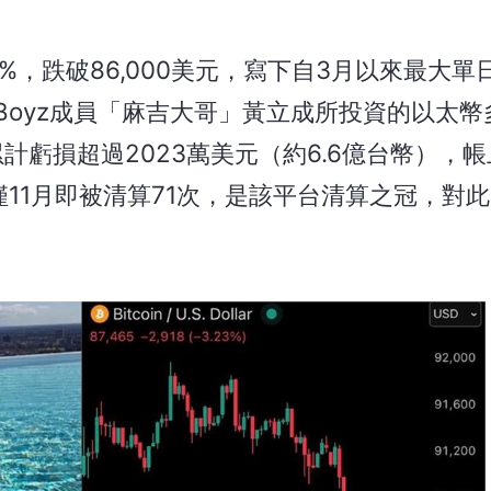
約6%，跌破86,000美元，寫下自3月以來最大
 Boyz成員「麻吉大哥」黃立成所投資的以太
計虧損超過2023萬美元（約6.6億台幣），
d協議僅11月即被清算71次，是該平台清算之冠，對