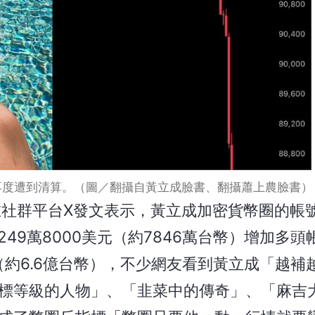
再度遭到清算。（圖／翻攝自黃立成臉書、翻攝蕭上農臉書）
in在社群平台X發文表示，黃立成加密貨幣圈的帳
又存入249萬8000美元（約7846萬台幣）增加多
（約6.6億台幣），不少網友看到黃立成「越補
標等級的人物」、「韭菜中的傳奇」、「麻吉