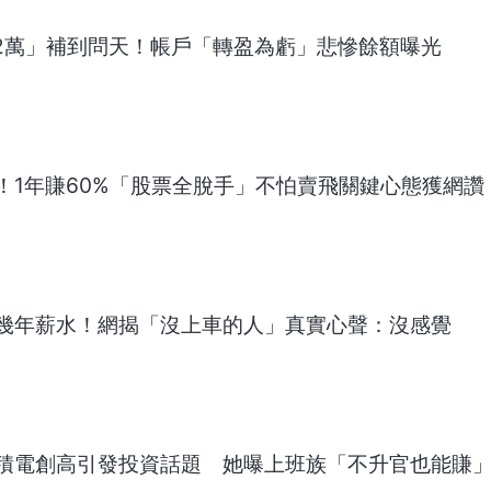
02萬」補到問天！帳戶「轉盈為虧」悲慘餘額曝光
！1年賺60%「股票全脫手」不怕賣飛關鍵心態獲網讚
幾年薪水！網揭「沒上車的人」真實心聲：沒感覺
積電創高引發投資話題 她曝上班族「不升官也能賺