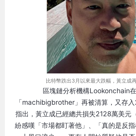
比特幣跌出3月以來最大跌幅，黃立成
區塊鏈分析機構Lookoncha
「machibigbrother」再被清算，
指出，黃立成已經總共損失2128萬美元
紛感嘆「市場都盯著他」、「真的是反指