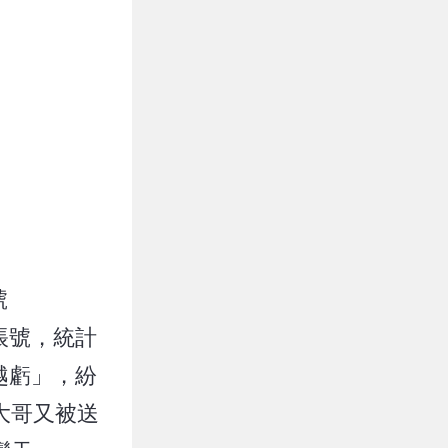
號
頭帳號，統計
越虧」，紛
大哥又被送