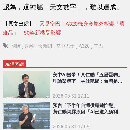
認為，這純屬「天文數字」，難以達成。
【原文出處】：
又是空巴！A320機身金屬外板爆「瑕
疵品」 50架新機受影響
國際
財經
快新聞
空中巴士
A320
空巴
,
,
,
,
,
延伸閱讀
美中AI競爭！黃仁勳「五層蛋糕」
理論架構下 林佳龍揭：台灣是勝
負關鍵
2026-05-31 17:11
預言「下半年台灣供應鏈忙翻」
黃仁勳揭露原因「AI已進入獲利
期」
2026-05-31 17:05