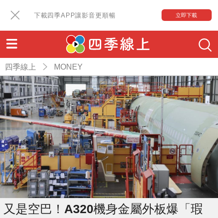
下載四季APP讓影音更順暢
立即下載
四季線上
MONEY
又是空巴！A320機身金屬外板爆「瑕