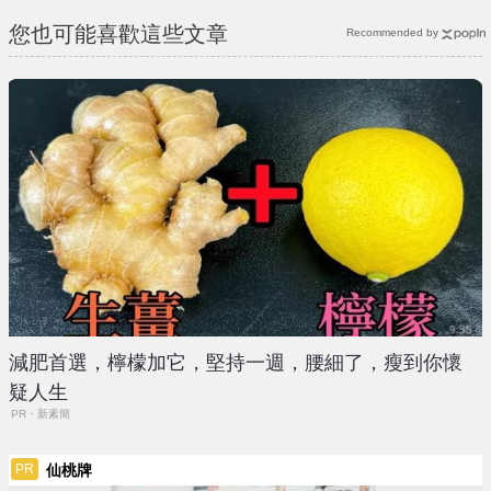
您也可能喜歡這些文章
Recommended by
減肥首選，檸檬加它，堅持一週，腰細了，瘦到你懷
疑人生
PR・新素簡
仙桃牌
PR