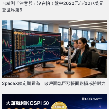
台積列「注意股」沒在怕！盤中2020元市值2兆美元
登世界第6
SpaceX鎖定期屆滿！散戶面臨巨額帳面虧損考驗耐力