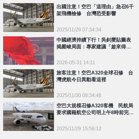
出國注意！空巴「這理由」急召6千
架飛機檢修 台灣恐受影響
2025/11/29 07:34:34
{PLAYICON}
中國經濟持續下行！吳釗燮貼圖表
揭嚴峻局面：專家建議「趁來得及
快遠離」
2026-05-31 14:11
旅客注意！空巴A320全球召修 台
灣虎航今日異動看這裡
2025/11/30 08:34:46
{PLAYICON}
空巴大規模召修A320客機 民航局
要求國籍航空公司明上午8時前完成
檢修
2025/11/29 15:56:12
{PLAYICON}