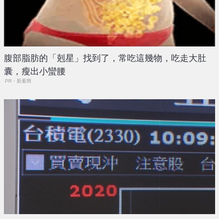
腹部脂肪的「剋星」找到了，常吃這幾物，吃走大肚
囊，瘦出小蠻腰
PR・新素簡