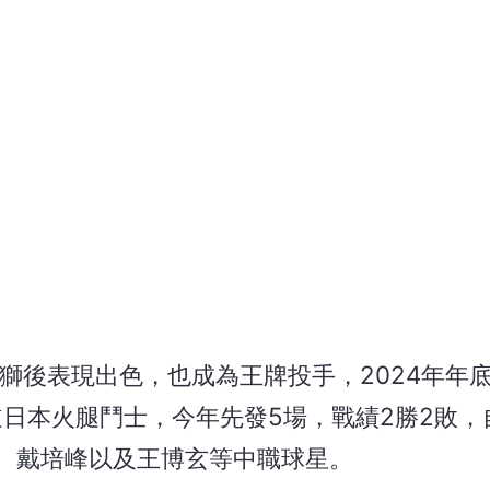
一獅後表現出色，也成為王牌投手，2024年年
道日本火腿鬥士，今年先發5場，戰績2勝2敗，
宇、戴培峰以及王博玄等中職球星。