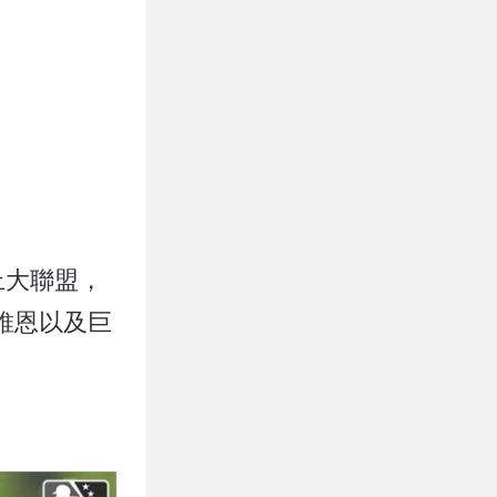
上大聯盟，
維恩以及巨