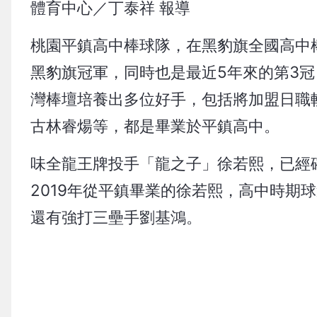
體育中心／丁泰祥 報導
桃園平鎮高中棒球隊，在黑豹旗全國高中棒
黑豹旗冠軍，同時也是最近5年來的第3冠
灣棒壇培養出多位好手，包括將加盟日職
古林睿煬等，都是畢業於平鎮高中。
味全龍王牌投手「龍之子」徐若熙，已經
2019年從平鎮畢業的徐若熙，高中時期
還有強打三壘手劉基鴻。