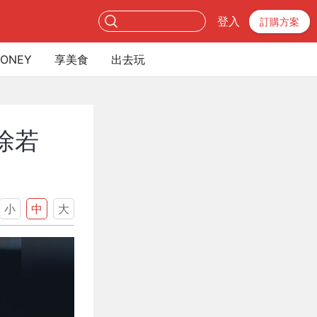
登入
訂購方案
ONEY
享美食
出去玩
徐若
小
中
大