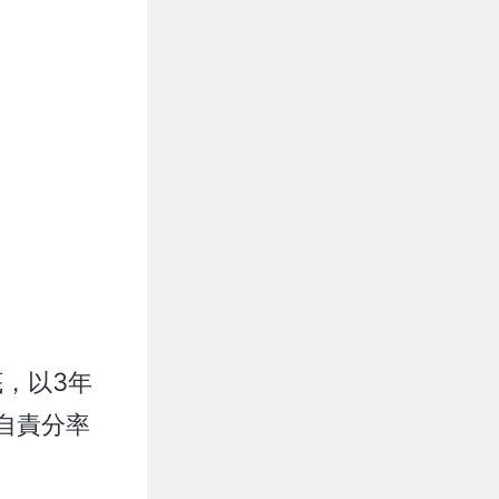
底，以3年
自責分率