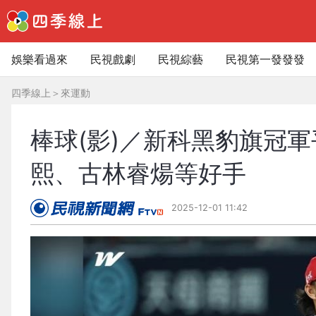
娛樂看過來
民視戲劇
民視綜藝
民視第一發發發
四季線上
＞
來運動
棒球(影)／新科黑豹旗冠
熙、古林睿煬等好手
2025-12-01 11:42