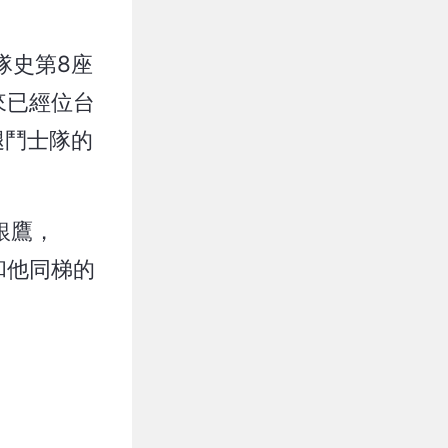
隊史第8座
來已經位台
腿鬥士隊的
銀鷹，
和他同梯的