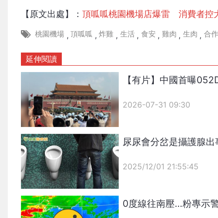
【原文出處】：
頂呱呱桃園機場店爆雷 消費者控
桃園機場
頂呱呱
炸雞
生活
食安
雞肉
生肉
合
,
,
,
,
,
,
,
延伸閱讀
【有片】中國首曝052
2026-07-31 09:30
尿尿會分岔是攝護腺出
2025/12/01 21:55:45
{PLAYICON}
0度線往南壓…粉專示