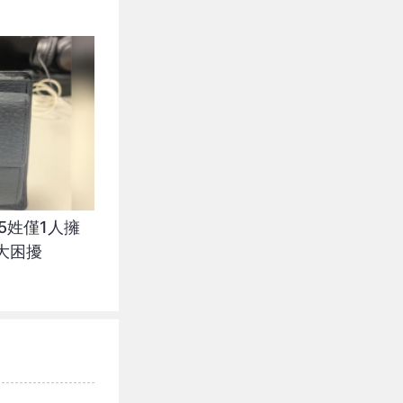
5姓僅1人擁
大困擾