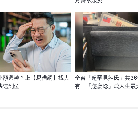
月薪水賑災
小額週轉？上【易借網】找人
全台「超罕見姓氏」共26
快速到位
有！「怎麼唸」成人生最