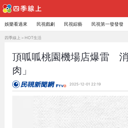
娛樂看過來
民視戲劇
民視綜藝
民視第一發發發
四季線上
＞
HOT生活
頂呱呱桃園機場店爆雷 
肉」
2025-12-01 22:19