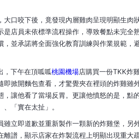
，大口咬下後，竟發現內層雞肉呈現明顯生肉
示是店員未依標準流程操作，導致餐點未完全
償，並承諾將全面強化教育訓練與作業規範，
指出，下午在頂呱呱
桃園機場
店購買一份TKK炸
隨即掀開麵包查看，才驚覺夾在裡頭的炸雞雖
態，讓他看了當場反胃。更讓他憤怒的是，點
」、「實在太扯」。
員雖立即道歉並重新製作一顆新的炸雞堡，另
在離譜，顯示店家在炸製流程上明顯出現重大