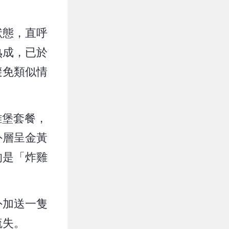
狀態，直呼
熟成，已於
避免類似情
雞堡套餐，
外層呈金黃
的是「炸雞
外加送一隻
疏失。