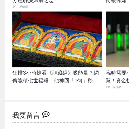
分鐘解決燃眉之急
街報你知
PR・易借網
狂排3小時搶看《龍藏經》吸能量？網
臨時需要
傳能積七世福報⋯他神回「1句」秒打
幫！資金
臉
PR・易借網
我要留言