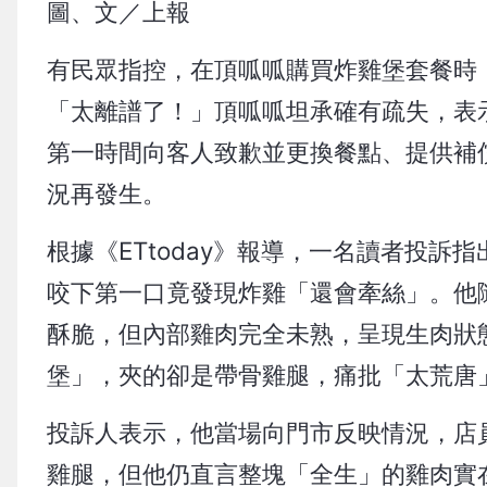
圖、文／上報
有民眾指控，在頂呱呱購買炸雞堡套餐時
「太離譜了！」頂呱呱坦承確有疏失，表
第一時間向客人致歉並更換餐點、提供補
況再發生。
根據《ETtoday》報導，一名讀者投訴
咬下第一口竟發現炸雞「還會牽絲」。他
酥脆，但內部雞肉完全未熟，呈現生肉狀
堡」，夾的卻是帶骨雞腿，痛批「太荒唐
投訴人表示，他當場向門市反映情況，店
雞腿，但他仍直言整塊「全生」的雞肉實