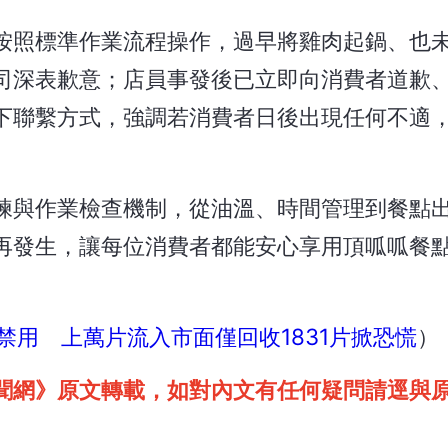
按照標準作業流程操作，過早將雞肉起鍋、也
司深表歉意；店員事發後已立即向消費者道歉
下聯繫方式，強調若消費者日後出現任何不適
練與作業檢查機制，從油溫、時間管理到餐點
再發生，讓每位消費者都能安心享用頂呱呱餐
禁用 上萬片流入市面僅回收1831片掀恐慌
）
聞網》原文轉載，如對內文有任何疑問請逕與