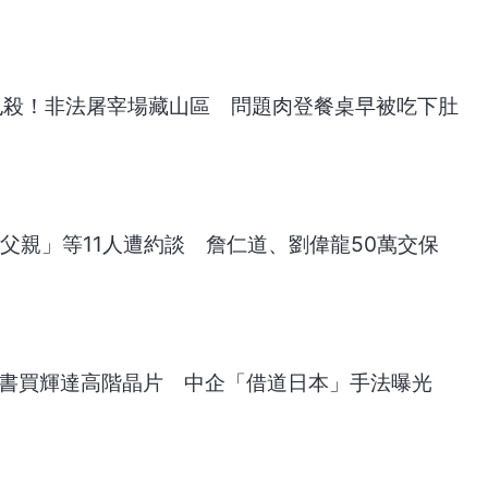
也殺！非法屠宰場藏山區 問題肉登餐桌早被吃下肚
e父親」等11人遭約談 詹仁道、劉偉龍50萬交保
小紅書買輝達高階晶片 中企「借道日本」手法曝光