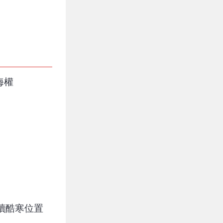
海權
讀酷寒位置