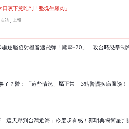
大口咬下竟吃到「整塊生雞肉」
作友站
上報
,
D驅逐艦發射極音速飛彈「鷹擊-20」 攻台時恐掌制
事了？醫：「這些情況」屬正常 3點警惕疾病風險！
警「這天壓到台灣近海」冷度超有感！鄭明典揭衛星判