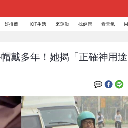
好推薦
HOT生活
來運動
找健康
看天氣
M
當浴帽戴多年！她揭「正確神用