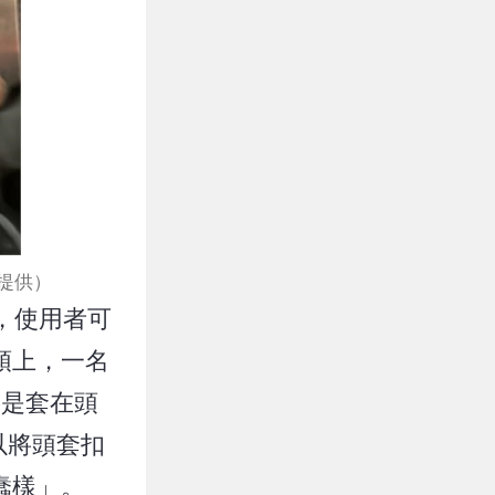
權提供）
，使用者可
頭上，一名
不是套在頭
以將頭套扣
蠢樣」。