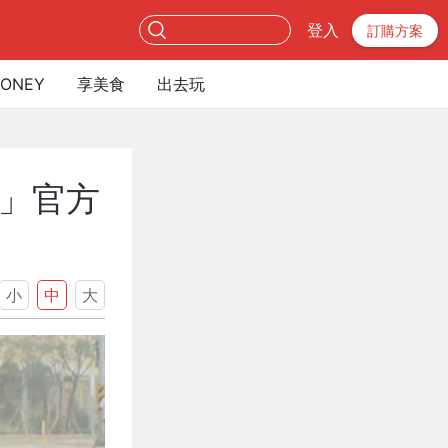
登入
訂購方案
ONEY
享美食
出去玩
途」官方
小
中
大