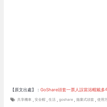
【原文出處】：
GoShare頭套一票人誤當浴帽戴
共享機車
安全帽
生活
goshare
拋棄式頭套
使用
,
,
,
,
,