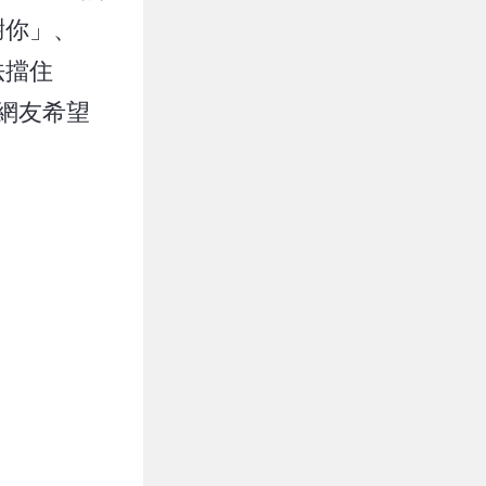
謝你」、
法擋住
有網友希望