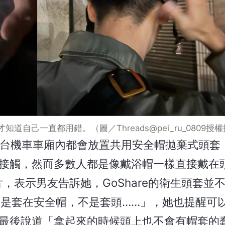
自己一直都用錯。（圖／Threads@pei_ru_0809授
，每台機車車廂內都會放置共用安全帽拋棄式頭套
接觸，然而多數人都是像戴浴帽一樣直接戴在
片，表示男友告訴她，GoShare的衛生頭套並
是套在安全帽，不是套頭……」，她也提醒可
最後說道「拿起來的時候頭上也不會有帽套的