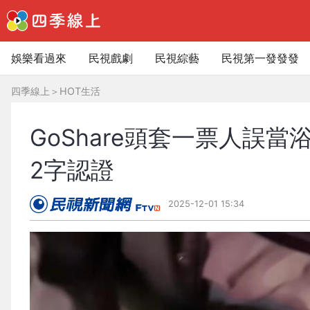
娛樂看過來
民視戲劇
民視綜藝
民視第一發發發
四季線上
＞
HOT生活
GoShare頭套一票人誤
2字認證
2025-12-01 15:34