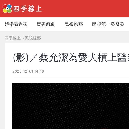
娛樂看過來
民視戲劇
民視綜藝
民視第一發發發
四季線上
＞
民視綜藝
(影)／蔡允潔為愛犬槓上醫
2025-12-01 14:48