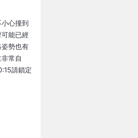
不小心撞到
擊可能已經
路姿勢也有
主非常自
15請鎖定