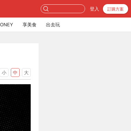
登入
訂購方案
ONEY
享美食
出去玩
小
中
大