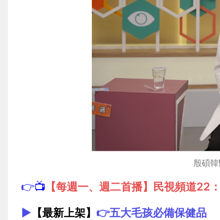
殷碩韓
👉📺
【每週一、週二首播】民視頻道22：
▶️
【最新上架】
👉
五大毛孩必備保健品