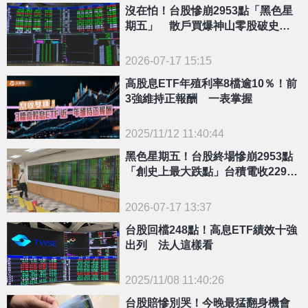
沒在怕！台股慘崩2953點「黑色星
期五」 散戶買爆神山零股破史上
紀錄
2026-07-17 15:15
高股息ETF年殖利率8檔逾10％！前
3強維持正報酬 一表掌握
2025/11/12 11:40:44
{PLAYICON}
黑色星期五！台股終場慘崩2953點
「創史上最大跌點」台積電收2290
元
2026-07-17 13:37
台股回檔248點！高息ETF績效十強
出列 法人這樣看
2025/11/08 11:40:26
台股賠慘別哭！今晚最猛翻身機會