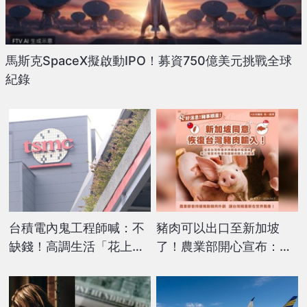
馬斯克SpaceX擬啟動IPO！募資750億美元挑戰全球
紀錄
台積電內鬼工程師喊：不
豬肉可以出口至新加坡
缺錢！高調生活「花上億
了！農業部開心宣布：讓
買2豪宅」網諷：難怪被
台灣豬再次走向世界
查