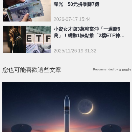
{PLAYICON}
曝光 50元拚暴賺7億
2026-07-17 15:44
小資女才賺3萬就當沖「一週賠6
萬」！網揪1缺點推「2檔ETF神組
合」：長期最穩
2025/11/26 19:31:32
{PLAYICON}
您也可能喜歡這些文章
Recommended by