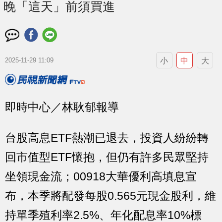
晚「這天」前須買進
小
中
大
2025-11-29 11:09
即時中心／林耿郁報導
台股高息ETF熱潮已退去，投資人紛紛轉
回市值型ETF懷抱，但仍有許多民眾堅持
坐領現金流；00918大華優利高填息宣
布，本季將配發每股0.565元現金股利，維
持單季殖利率2.5%、年化配息率10%標