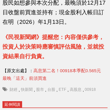
股民如想參與本次分配，最晚須於12月17
日收盤前買進並持有；現金股利入帳日訂
在明（2026）年1月13日。
《民視新聞網》提醒您：內容僅供參考，
投資人於決策時應審慎評估風險，並就投
資結果自行負責。
【原文出處】：
高息第二名！00918本季配0.565元
最晚「這天」前須買進
財經
快新聞
股市
台股
ETF
高股息
00918
,
,
,
,
,
,
延伸閱讀