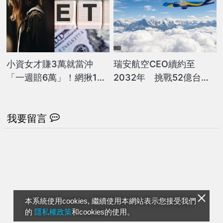
小資女才賺3萬就當沖
瑞安航空CEO續約至
「一週賠6萬」！網揪1缺
2032年 挑戰52億台幣
點推「2檔ETF神組合」：
天價獎金
長期最穩
我要留言
本系統使用cookies, 繼續使用本網站表示您接受我們
的
隱私權政策
和cookies的使用。