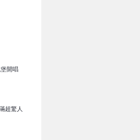
城堡開唱
滿超驚人