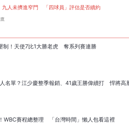
單！九人未擠進窄門 「四球員」評估是否續約
雄鷹
z強投壓制！天使7比1大勝老虎 奪系列賽連勝
0人名單？江少慶整季報銷、41歲王勝偉續打 悍將高
！WBC賽程總整理 「台灣時間」懶人包看這裡