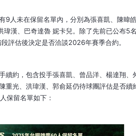
另有9人未在保留名單內，分別為張喜凱、陳暐
洪瑋漢、巴奇達魯 妮卡兒。除了先前已公布5
段評估後決定是否洽談2026年賽季合約。
手續約，包含投手張喜凱、曾品洋、楊達翔、
陳重光、洪瑋漢、郭俞延仍待球團評估是否續
0人保留名單如下：