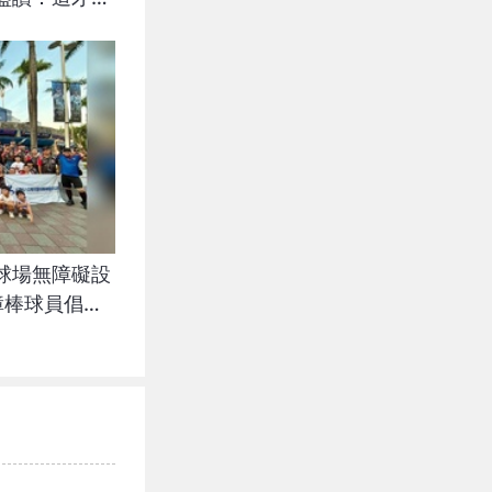
球場無障礙設
身障棒球員倡平