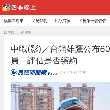
娛樂看過來
民視戲劇
民視綜藝
民視第一發發發
四季線上
＞
來運動
中職(影)／台鋼雄鷹公布
員」評估是否續約
2025-11-28 12:16