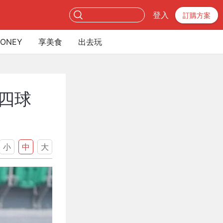
登入
訂購方案
ONEY
享美食
出去玩
「四球
小
中
大