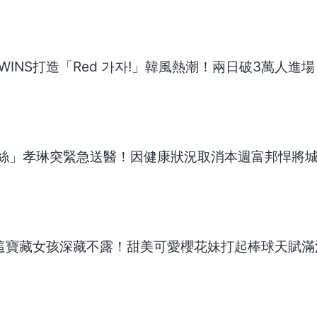
WINS打造「Red 가자!」韓風熱潮！兩日破3萬人進場
絲」孝琳突緊急送醫！因健康狀況取消本週富邦悍將
隊這寶藏女孩深藏不露！甜美可愛櫻花妹打起棒球天賦滿