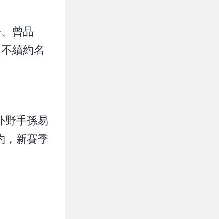
皓、曾品
名不續約名
外野手孫易
約，新賽季