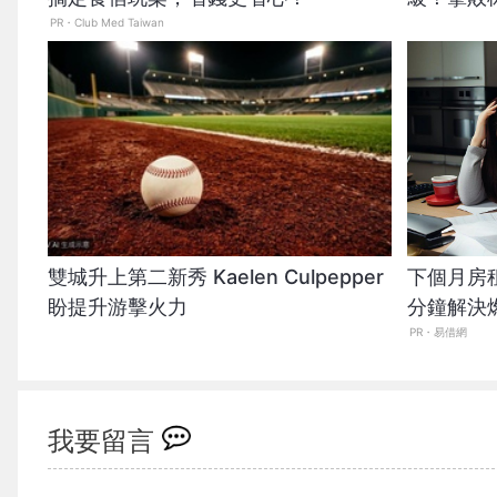
PR・Club Med Taiwan
雙城升上第二新秀 Kaelen Culpepper
下個月房
盼提升游擊火力
分鐘解決
PR・易借網
我要留言