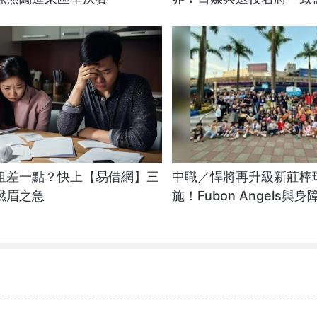
最強形態
租差一點？快上【易借網】三
中職／悍將再升級新莊棒
燃眉之急
施！Fubon Angels與
權