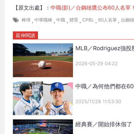
【原文出處】：
中職(影)／台鋼雄鷹公布60人名
棒球
中華職棒
中職
體育
CPBL
60人名單
台鋼
,
,
,
,
,
,
延伸閱讀
MLB／Rodrigue
2026-05-29 04:22
中職／為何他們都在6
2025/11/28 11:53:30
{PLAYICON}
經典賽／開始排休假了