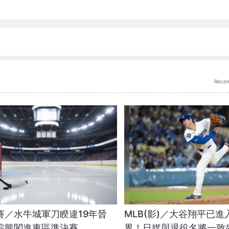
Reco
賽／水牛城軍刀睽違19年晉
MLB(影)／大谷翔平已
棕熊闖進東區準決賽
界！日媒與退役名將一致