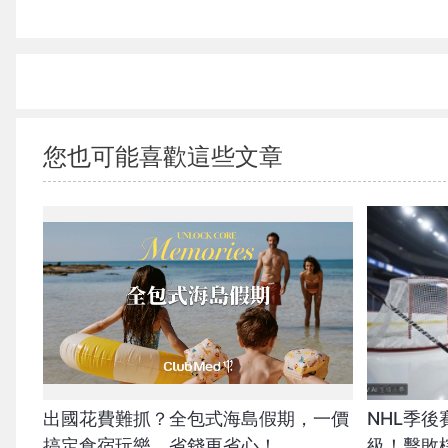
{PLAYICON}
您也可能喜歡這些文章
出國花費難抓？全包式海島假期，一價
NHL季後
搞定食宿玩樂，省錢更省心！
級！擊敗