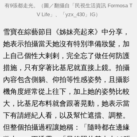
有9張都走光。（圖／翻攝自「民視生活資訊 Formosa T
V Life」、「yzx_430」IG）
雪寶在綜藝節目《姊妹亮起來》中分享，
她表示拍攝當天她沒有特別準備妝髮，加
上自己個性大剌剌，完全忘了做任何防護
措施，只有穿著比基尼就直接上鏡。拍攝
內容包含側躺、仰拍等性感姿勢，且攝影
機角度經常從上往下，加上她的姿勢比較
大，比基尼布料就會跟著晃動，她表示當
下有請經紀人看，以及幫忙遮擋、調整。
但整個拍攝過程讓她稱：「隨時都在邊緣