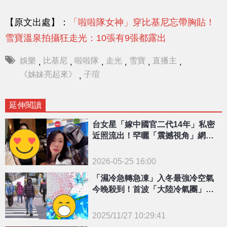
【原文出處】：
「啦啦隊女神」穿比基尼忘帶胸貼！
雪寶溫泉拍攝狂走光：10張有9張都露出
娛樂
比基尼
啦啦隊
走光
雪寶
直播主
,
,
,
,
,
,
《姊妹亮起來》
子瑄
,
延伸閱讀
台女星「嫁中國官二代14年」私密
近照流出！罕曬「震撼視角」網看
傻
2026-05-25 16:00
「濕冷急轉急凍」入冬最強冷空氣
今晚殺到！首波「大陸冷氣團」這
天恐強襲
2025/11/27 10:29:41
{PLAYICON}