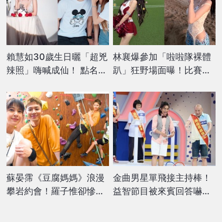
賴慧如30歲生日曬「超兇
林襄爆參加「啦啦隊裸體
辣照」嗨喊成仙！ 點名老
趴」狂野場面曝！比賽中
公甜蜜許願「這件事」
場「上空2圓點」全場看
光嚇傻
蘇晏霈《豆腐媽媽》浪漫
金曲男星單飛接主持棒！
攀岩約會！羅子惟卻慘遭
益智節目被來賓回答嚇
女神「怒瞪」因這原因
傻：真的接不住