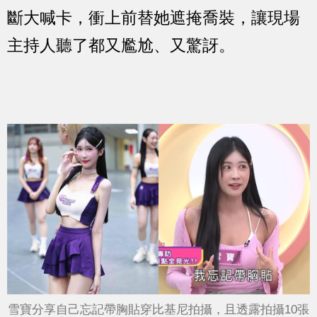
斷大喊卡，衝上前替她遮掩喬裝，讓現場
主持人聽了都又尷尬、又驚訝。
雪寶分享自己忘記帶胸貼穿比基尼拍攝，且透露拍攝10張