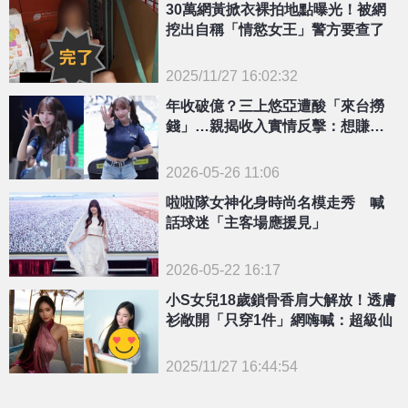
30萬網黃掀衣裸拍地點曝光！被網
挖出自稱「情慾女王」警方要查了
2025/11/27 16:02:32
{PLAYICON}
年收破億？三上悠亞遭酸「來台撈
錢」…親揭收入實情反擊：想賺錢
在日本做就好
2026-05-26 11:06
啦啦隊女神化身時尚名模走秀 喊
話球迷「主客場應援見」
2026-05-22 16:17
小S女兒18歲鎖骨香肩大解放！透膚
衫敞開「只穿1件」網嗨喊：超級仙
2025/11/27 16:44:54
{PLAYICON}