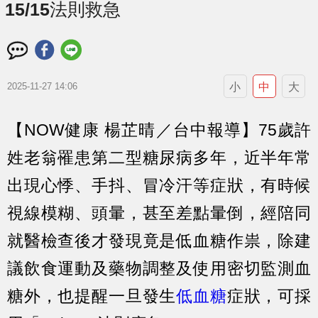
15/15法則救急
小
中
大
2025-11-27 14:06
【NOW健康 楊芷晴／台中報導】75歲許
姓老翁罹患第二型糖尿病多年，近半年常
出現心悸、手抖、冒冷汗等症狀，有時候
視線模糊、頭暈，甚至差點暈倒，經陪同
就醫檢查後才發現竟是低血糖作祟，除建
議飲食運動及藥物調整及使用密切監測血
糖外，也提醒一旦發生
低血糖
症狀，可採