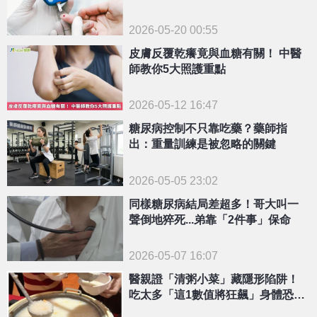
2026-05-20 00:55
皮膚反覆乾癢竟與血糖有關！ 中醫
師教你5大照護重點
2026-05-12 16:47
糖尿病控制不只靠吃藥？藥師指
出：重量訓練是被忽略的關鍵
2026-05-05 23:02
同樣糖尿病結局差超多！哥大叫一
聲倒地猝死...弟靠「2件事」保命
2026-05-07 16:07
醫親證「清粥小菜」藏隱形陷阱！
吃太多「這1數值將狂飆」身體恐亮
紅燈