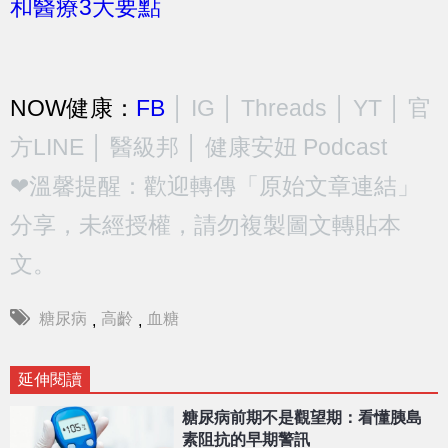
和醫療3大要點
NOW健康：
FB
│
IG
│
Threads
│
YT
│
官
方LINE
│
醫級邦
│
健康安妞 Podcast
❤溫馨提醒：歡迎轉傳「原始文章連結」
分享，未經授權，請勿複製圖文轉貼本
文。
糖尿病
高齡
血糖
,
,
延伸閱讀
糖尿病前期不是觀望期：看懂胰島
素阻抗的早期警訊