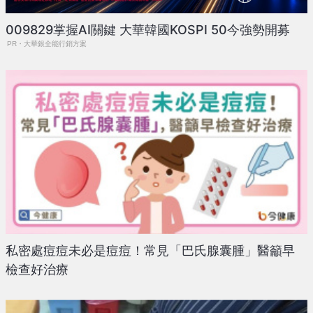
009829掌握AI關鍵 大華韓國KOSPI 50今強勢開募
PR・大華銀全能行銷方案
私密處痘痘未必是痘痘！常見「巴氏腺囊腫」醫籲早
檢查好治療