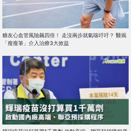
糖友心血管風險飆四倍！ 走沒兩步就氣喘吁吁？ 醫揭
「瘦瘦筆」介入治療3大效益