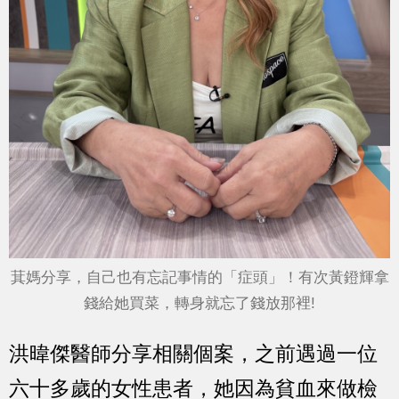
萁媽分享，自己也有忘記事情的「症頭」！有次黃鐙輝拿
錢給她買菜，轉身就忘了錢放那裡!
洪暐傑醫師分享相關個案，之前遇過一位
六十多歲的女性患者，她因為貧血來做檢