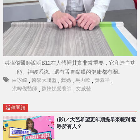
洪暐傑醫師說明B12在人體裡其實非常重要，它和造血功
能、神經系統、還有舌胃黏膜的健康都有關。
白家綺
醫學大聯盟
萁媽
馬力歐
黃豪平
,
,
,
,
,
洪暐傑醫師
劉婷妮營養師
文威登
,
,
延伸閱讀
(影)／大芭希望更年期提早來報到 驚
呼所有人？