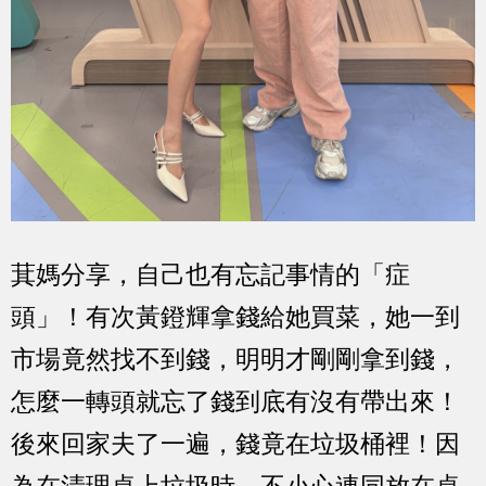
萁媽分享，自己也有忘記事情的「症
頭」！有次黃鐙輝拿錢給她買菜，她一到
市場竟然找不到錢，明明才剛剛拿到錢，
怎麼一轉頭就忘了錢到底有沒有帶出來！
後來回家夫了一遍，錢竟在垃圾桶裡！因
為在清理桌上垃圾時，不小心連同放在桌