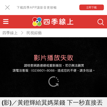
下載四季APP讓影音更順暢
立即下載
四季線上
民視綜藝
(影)／黃鐙輝給萁媽菜錢 下一秒直接丟