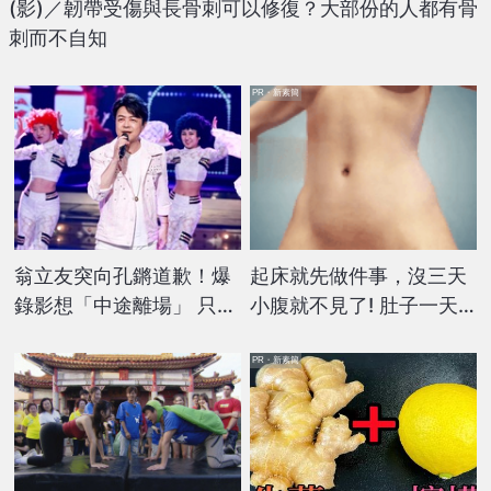
(影)／韌帶受傷與長骨刺可以修復？大部份的人都有骨
刺而不自知
PR・新素簡
翁立友突向孔鏘道歉！爆
起床就先做件事，沒三天
錄影想「中途離場」 只因
小腹就不見了! 肚子一天
歌手唱這首歌
天變小！
PR・新素簡