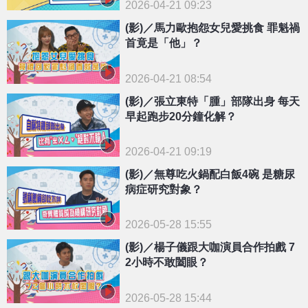
2026-04-21 09:23
(影)／馬力歐抱怨女兒愛挑食 罪魁禍
首竟是「他」？
2026-04-21 08:54
(影)／張立東特「腫」部隊出身 每天
早起跑步20分鐘化解？
2026-04-21 09:19
(影)／無尊吃火鍋配白飯4碗 是糖尿
病症研究對象？
2026-05-28 15:55
(影)／楊子儀跟大咖演員合作拍戲 7
2小時不敢闔眼？
2026-05-28 15:44