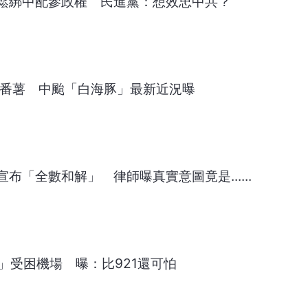
鬆綁中配參政權 民進黨：想效忠中共？
烤番薯 中颱「白海豚」最新近況曝
布「全數和解」 律師曝真實意圖竟是......
震」受困機場 曝：比921還可怕