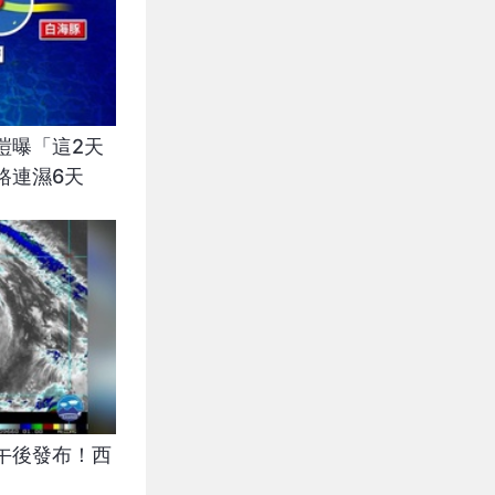
愷曝「這2天
路連濕6天
午後發布！西