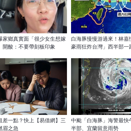
曝家鄉真實面「很少女生想嫁
白海豚慢慢游過來！林嘉
 開酸：不要帶刻板印象
豪雨狂炸台灣」西半部一
租差一點？快上【易借網】三
中颱「白海豚」海警最快
燃眉之急
半部、宜蘭留意雨勢