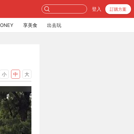
登入
訂購方案
ONEY
享美食
出去玩
小
中
大