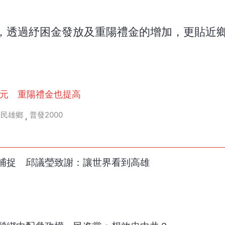
，透過紓困金發放及重陽禮金的增加，更貼近
0元 重陽禮金也提高
民雄鄉
普發2000
,
捕捉 邱議瑩致謝：讓世界看到高雄