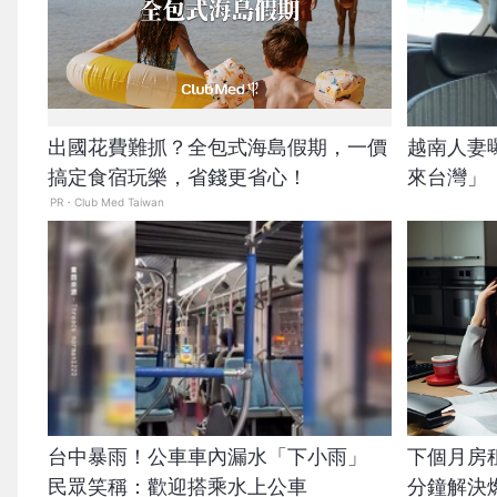
出國花費難抓？全包式海島假期，一價
越南人妻
搞定食宿玩樂，省錢更省心！
來台灣」
PR・Club Med Taiwan
台中暴雨！公車車內漏水「下小雨」
下個月房
民眾笑稱：歡迎搭乘水上公車
分鐘解決