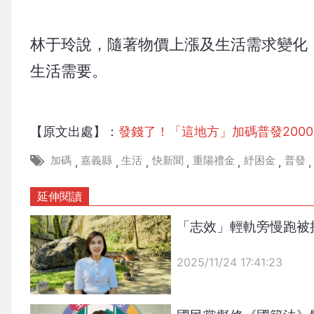
林于玲說，隨著物價上漲及生活需求變化
生活需要。
【原文出處】：
發錢了！「這地方」加碼普發200
加碼
嘉義縣
生活
快新聞
重陽禮金
紓困金
普發
,
,
,
,
,
,
,
延伸閱讀
「志效」輕軌旁慢跑被
2025/11/24 17:41:23
{PLAYICON}