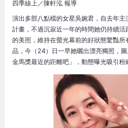
四季線上／陳軒泓 報導
演出多部八點檔的女星吳婉君，自去年主
計畫，不過沉寂近一年的時間她仍持續活
的美照，維持在螢光幕前的好狀態驚豔所
品，今（24）日一早她曬出漂亮獨照，圖
金馬獎最近的距離吧」，動態曝光吸引粉