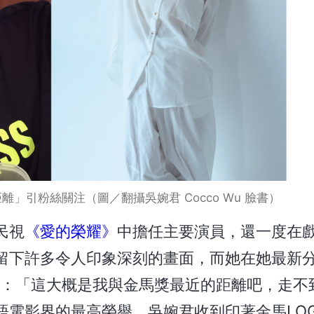
」引粉絲關注（圖／翻攝吳婉君 Cocco Wu 臉書）
民視
《愛的榮耀》
中擔任主要演員，還一度在
留下許多令人印象深刻的畫面，而她在她最新
道：「這大概是我與金馬獎最近的距離吧，走不
語電影界的最高榮譽，吳婉君收到印著金馬LO