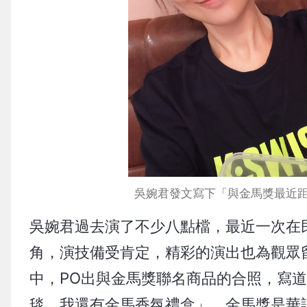
吳婉君發文寫下「與金馬獎最近距離
吳婉君過去演了不少八點檔，最近一次在
角，演技備受肯定，精彩的演出也為觀眾
中，PO出與金馬獎聯名商品的合照，寫
毯，我還有金馬香氛禮盒」。金馬獎是華