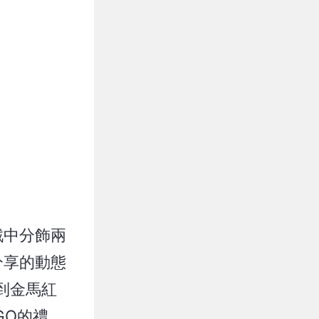
戲中分飾兩
分享的動態
到金馬紅
GO的禮