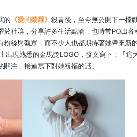
演的
《愛的榮耀》
殺青後，至今無公開下一檔
躍於社群，分享許多生活點滴，也時常PO出各
有粉絲與觀眾，而不少人也都期待著她帶來新
上出現熟悉的金馬獎LOGO，發文寫下：「這
絲關注，接連寫下對她祝褔的話。