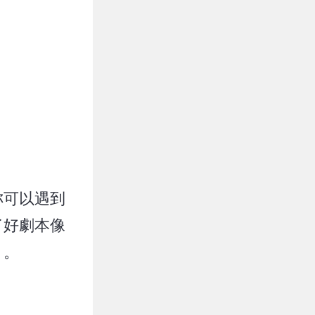
妳可以遇到
了好劇本像
」。