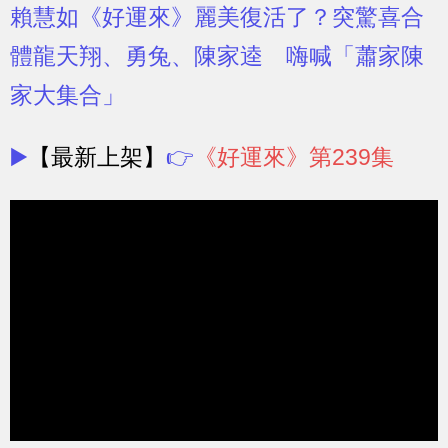
賴慧如《好運來》麗美復活了？突驚喜合
體龍天翔、勇兔、陳家逵 嗨喊「蕭家陳
家大集合」
▶️
【最新上架】
👉
《好運來》第239集