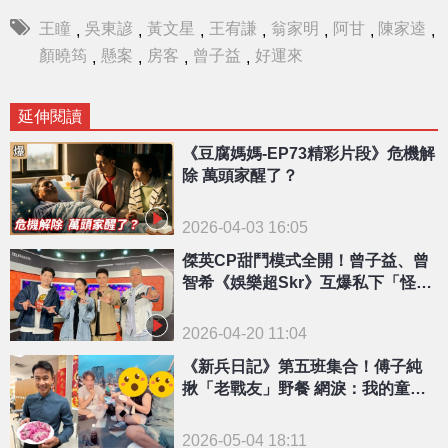
王瞳
吳東諺
黃文星
王宥謙
翁家明
阿甘
陳家逵
,
,
,
,
,
,
,
顏曉筠
懸案
房客
曾子益
好運來
,
,
,
,
延伸閱讀
《豆腐媽媽-EP73精彩片段》危機解
除 萬頭家醒了？
2026-04-03 16:05
傑英CP甜鬥模式全開！曾子益、曾
智希《娛樂超Skr》互爆私下「怪
癖」笑翻全場
2026-04-20 11:04
《新兵日記》第五班集合！傅子純
揪「老戰友」野餐 網淚：我的童年
回憶殺
2026-05-04 18:11