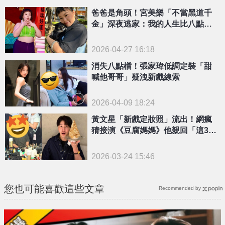
爸爸是角頭！宮美樂「不當黑道千
金」深夜逃家：我的人生比八點檔
精彩
2026-04-27 16:18
消失八點檔！張家瑋低調定裝「甜
喊他哥哥」疑洩新戲線索
2026-04-09 18:24
黃文星「新戲定妝照」流出！網瘋
猜接演《豆腐媽媽》他親回「這3
字」曝真相
2026-03-24 15:46
您也可能喜歡這些文章
Recommended by