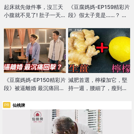
起床就先做件事，沒三天
《豆腐媽媽-EP159精彩片
小腹就不見了! 肚子一天
段》假太子竟是……？ 輸
天變小！
血大破案？
PR・新素簡
《豆腐媽媽-EP150精彩片
減肥首選，檸檬加它，堅
段》被逼離婚 最沉痛回
持一週，腰細了，瘦到你
擊？
懷疑人生
仙桃牌
PR