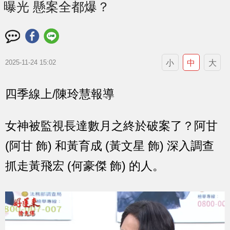
曝光 懸案全都爆？
小
中
大
2025-11-24 15:02
四季線上/陳玲慧報導
女神被監視長達數月之終於破案了？阿甘
(阿甘 飾) 和黃育成 (黃文星 飾) 深入調查
抓走黃飛宏 (何豪傑 飾) 的人。