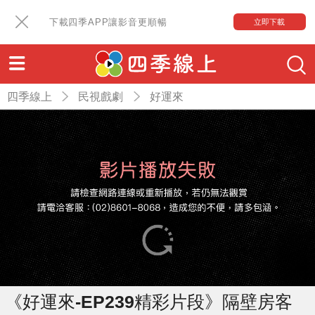
下載四季APP讓影音更順暢
立即下載
四季線上
民視戲劇
好運來
《好運來-EP239精彩片段》隔壁房客