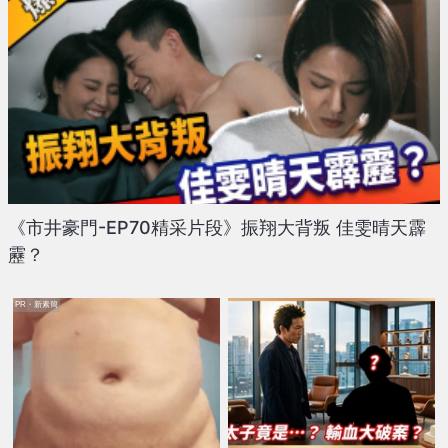
《市井豪門-EP70精采片段》振翔大背叛 佳雯晴天霹
靂？
PR・新素簡