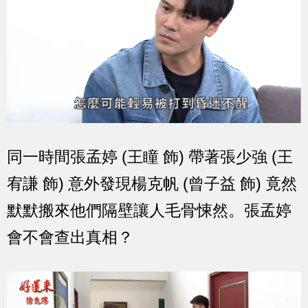
同一時間張孟婷 (王瞳 飾) 帶著張少強 (王
宥謙 飾) 意外發現楊克帆 (曾子益 飾) 竟然
默默搬來他們隔壁讓人毛骨悚然。張孟婷
會不會查出真相？