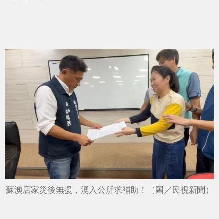
蘇澳店家災後無援，湧入公所求補助！（圖／民視新聞）