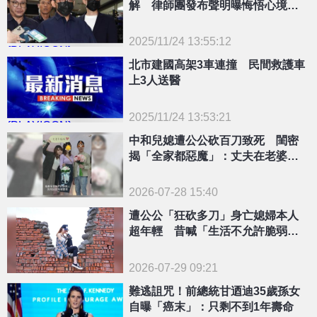
解 律師團發布聲明曝悔悟心境
「願用餘生成為更好的人」
2025/11/24 13:55:12
{PLAYICON}
北市建國高架3車連撞 民間救護車
上3人送醫
2025/11/24 13:53:21
{PLAYICON}
中和兒媳遭公公砍百刀致死 閨密
揭「全家都惡魔」：丈夫在老婆時
懷孕摔東西
2026-07-28 15:40
遭公公「狂砍多刀」身亡媳婦本人
超年輕 昔喊「生活不允許脆弱」I
G湧哀悼潮
2026-07-29 09:21
難逃詛咒！前總統甘迺迪35歲孫女
自曝「癌末」：只剩不到1年壽命