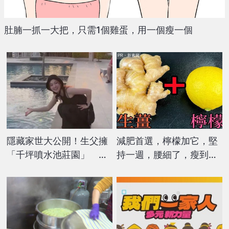
肚腩一抓一大把，只需1個雞蛋，用一個瘦一個
PR・新素簡
隱藏家世大公開！生父擁
減肥首選，檸檬加它，堅
「千坪噴水池莊園」 台
持一週，腰細了，瘦到你
德混血美女甜喊：不想工
懷疑人生
作了