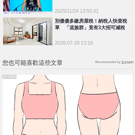
2025/11/24 13:55:31
{PLAYICON}
別傻傻多繳房屋稅！納稅人快查稅
單 「這族群」竟有3大招可減稅
2026-07-28 13:16
您也可能喜歡這些文章
Recommended by
PR・新素簡