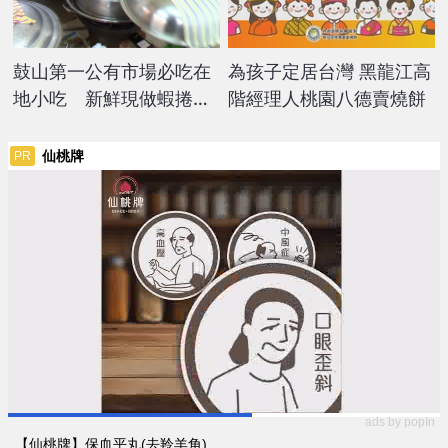
鼓山第一公有市場必吃在
為孩子定居台灣 黑龍江高
地小吃 新鮮現做蝦捲魚
階經理人桃園八德賣燒餅
丸！70年傳統好滋味
仙桃牌
PR
ads by popIn
【仙桃牌】保血平丸(去羚羊角)