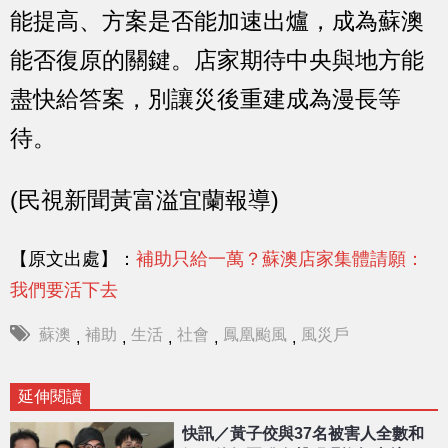
能提高、方案是否能加速出爐，成為蘇澳
能否復原的關鍵。店家期待中央與地方能
盡快給答案，別讓災後重建成為漫長等
待。
(民視新聞黃富溢宜蘭報導)
【原文出處】：
補助只給一萬？蘇澳店家集體請願：
我們要活下去
蘇澳
補助
生活
社會
鳳凰颱風
風災戶
,
,
,
,
,
延伸閱讀
快訊／黃子佼與37名被害人全數和