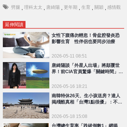
劈腿
理科太太
唐綺陽
更年期
生育
關穎
感情觀
,
,
,
,
,
,
延伸閱讀
女性下腹痛勿輕忽！骨盆腔發炎恐
影響生育 性伴侶也要同步治療
2026-05-11 08:51
唐綺陽談「外星人出場」將顛覆世
界！前CIA官員驚爆「關鍵時間」正
式現身
2026-05-16 18:21
南韓特休26天、生小孩送房？達人
揭殘酷真相「台灣1點很優」：不容
易被看見
2026-05-18 15:08
台灣總生育率「跌破倒數1」網揭