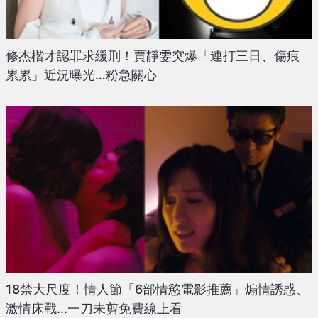
修杰楷才認罪求緩刑！賈靜雯突爆「連打三日、傷痕
累累」近況曝光…粉急關心
18禁大尺度！情人節「6部情慾電影推薦」煽情誘惑、
激情床戰...一刀未剪免費線上看