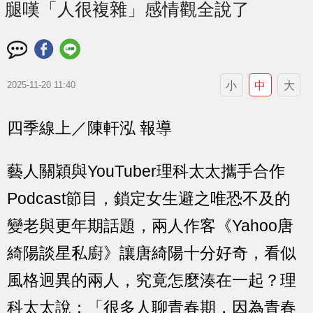
腿嘆「人很複雜」感情觀全說了
小
中
大
2025-11-20 11:40
四季線上／陳軒泓 報導
藝人關穎與YouTuber理科太太攜手合作
Podcast節目，鎖定女生避之唯恐不及的
變老與更年期話題，兩人作客《Yahoo唐
綺陽談星私廚》讓唐綺陽十分好奇，看似
風格迥異的兩人，究竟怎麼湊在一起？理
科太太說：「很多人聊青春期，因為青春