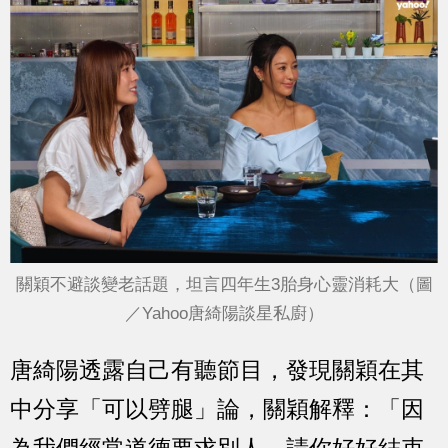
關穎不避談變老話題，坦言四年生3胎身心靈消耗大（圖
／Yahoo唐綺陽談星私廚）
唐綺陽透露自己有聽節目，發現關穎在其
中分享「可以劈腿」論，關穎解釋：「因