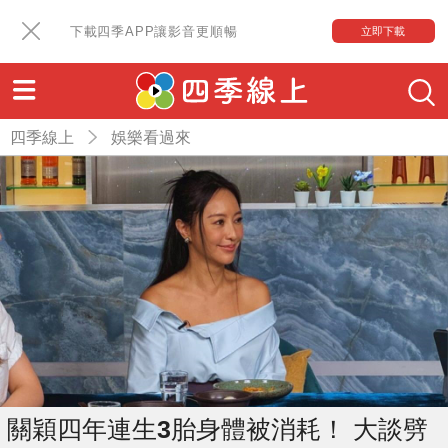
下載四季APP讓影音更順暢
立即下載
四季線上
娛樂看過來
關穎四年連生3胎身體被消耗！ 大談劈