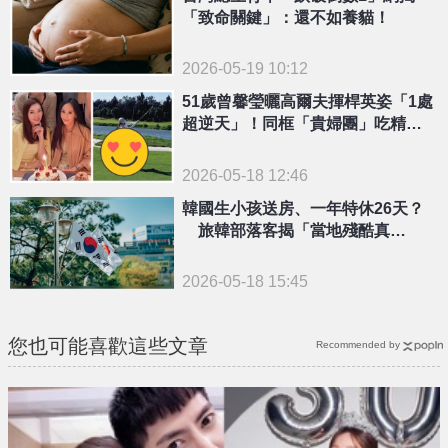
「致命關鍵」：還不如養貓！
2026-05-19 10:12
51歲曾馨瑩曬高爾夫揮桿英姿「1處
超逆天」！同框「貴婦團」吃精緻
蛋糕
2026-05-18 12:46
韓國生小孩送房、一年特休26天？
旅韓部落客揭「當地殘酷真
相」：別盲目貶低台灣
2026-05-18 15:45
您也可能喜歡這些文章
Recommended by