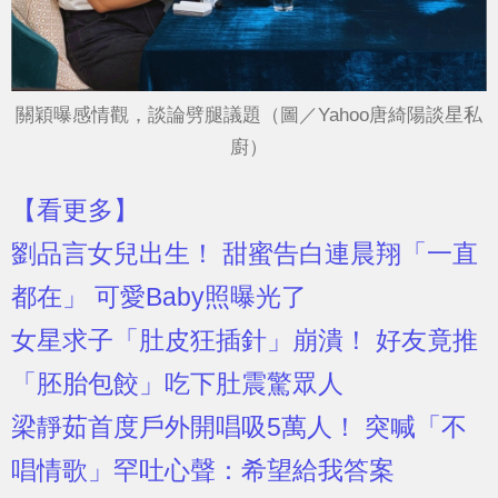
關穎曝感情觀，談論劈腿議題（圖／Yahoo唐綺陽談星私
廚）
【看更多】
劉品言女兒出生！ 甜蜜告白連晨翔「一直
都在」 可愛Baby照曝光了
女星求子「肚皮狂插針」崩潰！ 好友竟推
「胚胎包餃」吃下肚震驚眾人
梁靜茹首度戶外開唱吸5萬人！ 突喊「不
唱情歌」罕吐心聲：希望給我答案