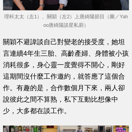
理科太太（左1）、關穎（左2）上唐綺陽節目（圖／Yah
oo唐綺陽談星私廚）
關穎不避諱談自己對變老的接受度，她坦
言連續4年生三胎、高齡產婦、身體被小孩
消耗很多，身心靈一度覺得不開心，剛好
這期間沒什麼工作邀約，就答應了這個合
作。有趣的是，合作數個月下來，兩人卻
說彼此之間不算熟，私下互動比想像中
少，大多都在談工作。