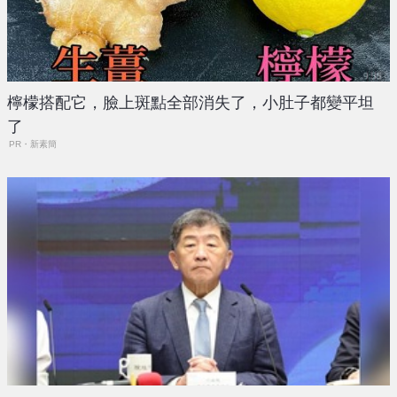
檸檬搭配它，臉上斑點全部消失了，小肚子都變平坦
了
PR・新素簡