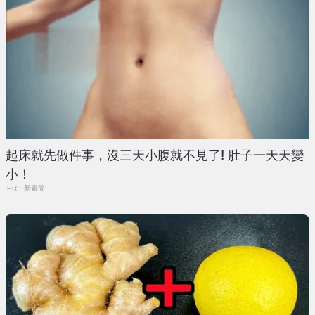
起床就先做件事，沒三天小腹就不見了! 肚子一天天變
小！
PR・新素簡