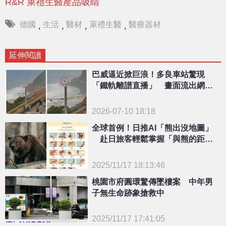
R&R 萊禮生醫產品吸睛
德國
生活
醫材
萊禮生醫
醫療器材
,
,
,
,
延伸閱讀
巴威逼近掀巨浪！多良車站驚現
「鐵軌離譜直播」 畫面流出網全
炸鍋：合法？
2026-07-10 18:18
全球首例！日推AI「熊出沒地圖」
赴日旅客輕鬆掌握「與熊的距
離」
2025/11/17 18:13:46
{PLAYICON}
桃園市府圓環驚傳墜樓案 中年男
子無生命跡象搶救中
2025/11/17 17:41:05
{PLAYICON}