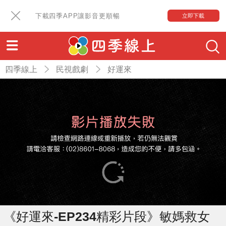
下載四季APP讓影音更順暢
立即下載
四季線上
民視戲劇
好運來
《好運來-EP234精彩片段》敏媽救女