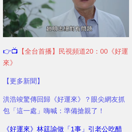
👉📺
【全台首播】民視頻道20：00《好運
來》
【更多新聞】
洪浩竣驚傳回歸《好運來》？眼尖網友抓
包「這一處」嗨喊：準備搶親了！
《好運來》林筳諭做「1事」引老公吃醋