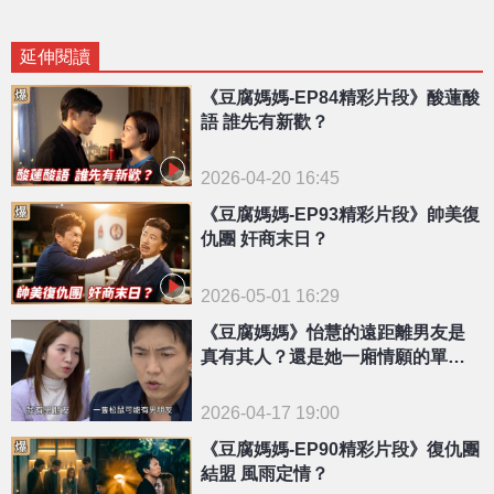
延伸閱讀
《豆腐媽媽-EP84精彩片段》酸蓮酸
語 誰先有新歡？
2026-04-20 16:45
《豆腐媽媽-EP93精彩片段》帥美復
仇團 奸商末日？
2026-05-01 16:29
《豆腐媽媽》怡慧的遠距離男友是
真有其人？還是她一廂情願的單
戀！
2026-04-17 19:00
《豆腐媽媽-EP90精彩片段》復仇團
結盟 風雨定情？