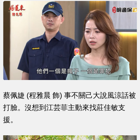
蔡佩婕 (程雅晨 飾) 事不關己大說風涼話被
打臉。沒想到江芸菲主動來找莊佳敏支
援。