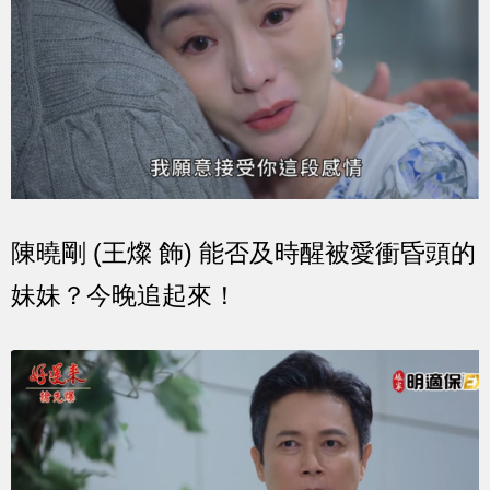
陳曉剛 (王燦 飾) 能否及時醒被愛衝昏頭的
妹妹？今晚追起來！