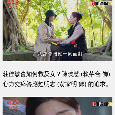
莊佳敏會如何救愛女？陳曉慧 (賴芊合 飾)
心力交瘁答應趙明志 (翁家明 飾) 的追求。