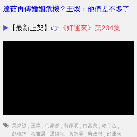
達茹再傳婚姻危機？王燦：他們差不多了
▶️
【最新上架】
👉
《好運來》第234集
吳東諺
王燦
何豪傑
翁家明
白富美
賴芊合
,
,
,
,
,
,
顏曉筠
程雅晨
通緝犯
黃錦雯
吳政澔
好運來
,
,
,
,
,