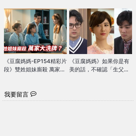
心噴發」新郎竟是他！
孫」的壓力，孩子能平安
出生嗎？
《豆腐媽媽-EP154精彩片
《豆腐媽媽》如果你是有
段》雙姓姐妹廝殺 萬家大
美的話，不確認「生父是
洗牌？
誰」會怎麼做呢？三選一
我要留言