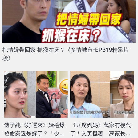
把情婦帶回家 抓猴在床？《多情城市-EP319精采片
段》
傅子純《好運來》婚禮爆
《豆腐媽媽》萬家有後代
發命案還是嫁了？「少女
了！文英挺著「萬家長