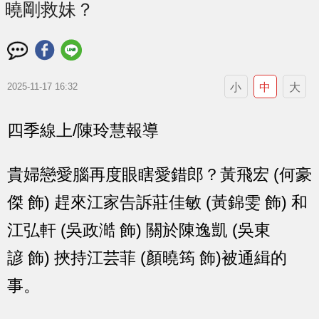
曉剛救妹？
小
中
大
2025-11-17 16:32
四季線上/陳玲慧報導
貴婦戀愛腦再度眼瞎愛錯郎？黃飛宏 (何豪
傑 飾) 趕來江家告訴莊佳敏 (黃錦雯 飾) 和
江弘軒 (吳政澔 飾) 關於陳逸凱 (吳東
諺 飾) 挾持江芸菲 (顏曉筠 飾)被通緝的
事。