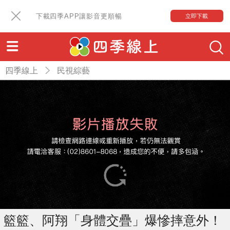
下載四季APP讓影音更順暢
立即下載
四季線上
民視綜藝
籃籃、阿翔「身體交疊」爆慘摔意外！