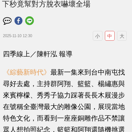
下秒竟幫對方脫衣嚇壞全場
小
中
大
2025-11-10 12:30
四季線上／陳軒泓 報導
《綜藝新時代》
最新一集來到台中南屯找
尋好去處，主持群阿翔、籃籃、楊繡惠與
來賓檸檬、秀秀子協力踩著長長木屐漫步
在號稱全臺灣最大的雕像公園，展現當地
特色文化，而看到一座座銅雕作品不禁讓
眾人想拍照紀念，籃籃和阿翔還隨機挑選