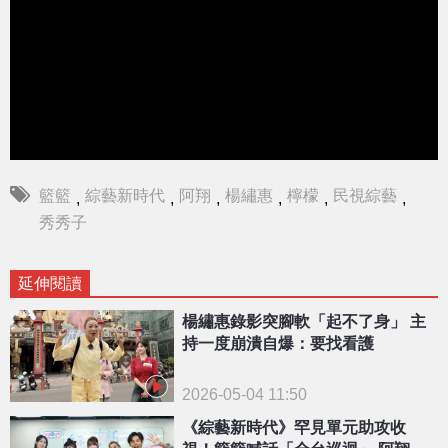
籃籃
綜藝新時代
阿翔
楊繡惠
檸檬
民視綜藝
,
,
,
,
,
,
秀秀子
延伸閱讀
楊繡惠錄影突腳軟「起不了身」 主
持一度崩潰自爆：要找看護
2026-05-04 11:50
《綜藝新時代》罕見單元助攻收