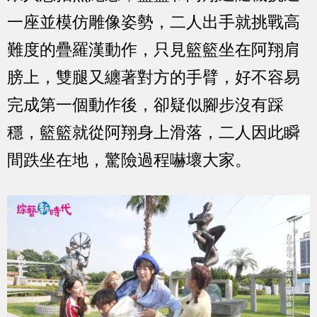
一座並模仿雕像姿勢，二人出手就挑戰高
難度的疊羅漢動作，只見籃籃坐在阿翔肩
膀上，雙腿又纏著對方的手臂，好不容易
完成第一個動作後，卻疑似腳步沒有踩
穩，籃籃就從阿翔身上滑落，二人因此瞬
間跌坐在地，驚險過程嚇壞大家。