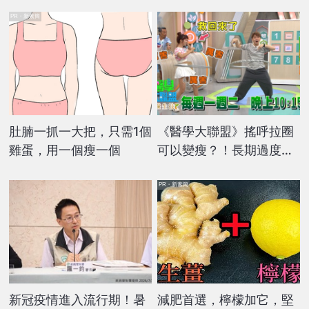
PR・新素簡
肚腩一抓一大把，只需1個
《醫學大聯盟》搖呼拉圈
雞蛋，用一個瘦一個
可以變瘦？！長期過度使
用會引起病變？！
PR・新素簡
新冠疫情進入流行期！暑
減肥首選，檸檬加它，堅