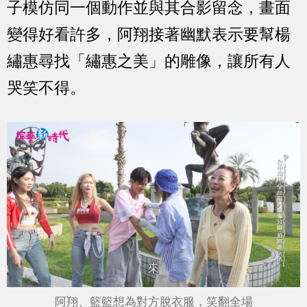
子模仿同一個動作並與其合影留念，畫面
變得好看許多，阿翔接著幽默表示要幫楊
繡惠尋找「繡惠之美」的雕像，讓所有人
哭笑不得。
阿翔、籃籃想為對方脫衣服，笑翻全場