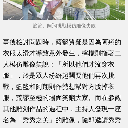
籃籃、阿翔挑戰模仿雕像失敗
事後檢討問題時，籃籃質疑是因為阿翔的
衣服太滑才導致意外發生，檸檬則指著二
人模仿雕像笑說：「所以他們才沒穿衣
服」，於是眾人紛紛起鬨要他們再次挑
戰，籃籃和阿翔則作勢想幫對方脫掉衣
服，荒謬至極的場面笑翻大家。而在參觀
其他雕刻作品的過程中，主持人發現一座
名為「秀秀之美」的雕像，隨即邀請秀秀