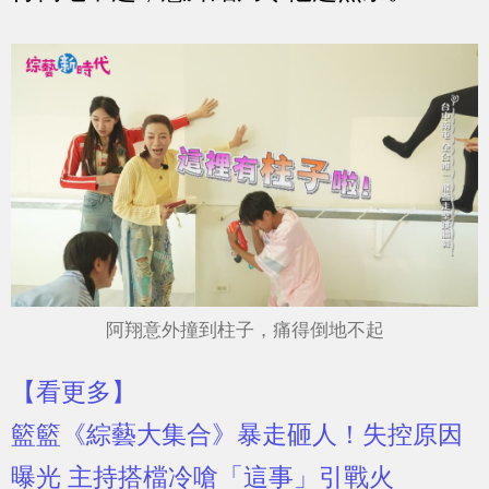
阿翔意外撞到柱子，痛得倒地不起
【看更多】
籃籃《綜藝大集合》暴走砸人！失控原因
曝光 主持搭檔冷嗆「這事」引戰火