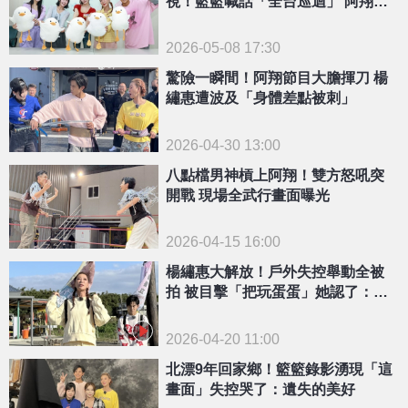
視！籃籃喊話「全台巡迴」 阿翔震
驚：不敢做
2026-05-08 17:30
驚險一瞬間！阿翔節目大膽揮刀 楊
繡惠遭波及「身體差點被刺」
2026-04-30 13:00
八點檔男神槓上阿翔！雙方怒吼突
開戰 現場全武行畫面曝光
2026-04-15 16:00
楊繡惠大解放！戶外失控舉動全被
拍 被目擊「把玩蛋蛋」她認了：很
好玩
2026-04-20 11:00
北漂9年回家鄉！籃籃錄影湧現「這
畫面」失控哭了：遺失的美好