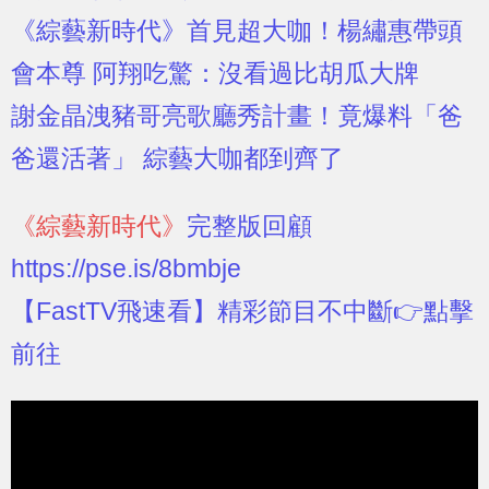
《綜藝新時代》首見超大咖！楊繡惠帶頭
會本尊 阿翔吃驚：沒看過比胡瓜大牌
謝金晶洩豬哥亮歌廳秀計畫！竟爆料「爸
爸還活著」 綜藝大咖都到齊了
《綜藝新時代》
完整版回顧
https://pse.is/8bmbje
【FastTV飛速看】精彩節目不中斷👉點擊
前往