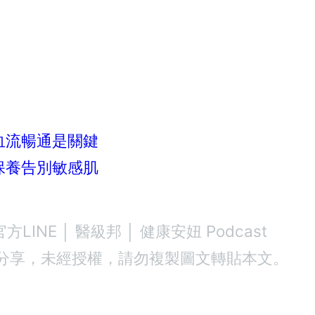
血流暢通是關鍵
保養告別敏感肌
官方LINE
│
醫級邦
│
健康安妞 Podcast
分享，未經授權，請勿複製圖文轉貼本文。