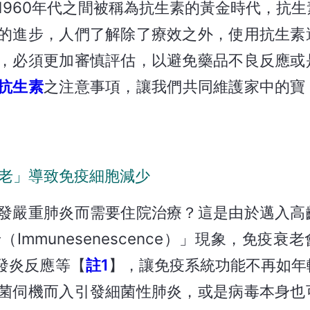
至1960年代之間被稱為抗生素的黃金時代，抗
的進步，人們了解除了療效之外，使用抗生素
，必須更加審慎評估，以避免藥品不良反應或
抗生素
之注意事項，讓我們共同維護家中的寶
衰老」導致免疫細胞減少
發嚴重肺炎而需要住院治療？這是由於邁入高
mmunesenescence）」現象，免疫衰
發炎反應等【
註1
】，讓免疫系統功能不再如年
菌伺機而入引發細菌性肺炎，或是病毒本身也