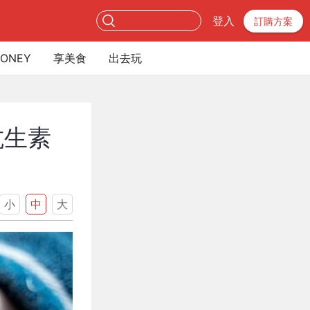
登入
訂購方案
ONEY
享美食
出去玩
抗生素
小
中
大