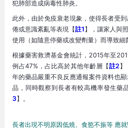
犯肺部造成病毒性肺炎。
此外，由於免疫衰老現象，使得長者受到
倦或意識紊亂等表現【
註1
】，讓家人與
使用（如隨意停藥或改變劑量）而導致細
根據藥害救濟基金會統計，2015年至2
例占47%，占比高於其他年齡層【
註2
】
年的藥品嚴重不良反應通報案件資料也顯
品，同時觀察到長者有較高機率發生藥
3
】。
長者出現不明原因低燒、食慾不振等 應