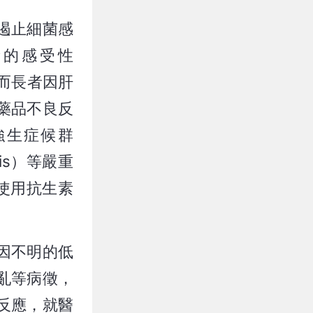
遏止細菌感
素的感受性
然而長者因肝
藥品不良反
生氏強生症候群
ysis）等嚴重
使用抗生素
因不明的低
亂等病徵，
反應，就醫