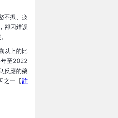
慾不振、疲
，卻因錯誤
侵。
0歲以上的比
年至2022
良反應的藥
因之一【
註