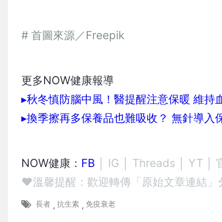
# 首圖來源／Freepik
更多NOW健康報導
▸秋冬慎防腦中風！醫提醒注意保暖 維持
▸換季擦再多保養品也難吸收？ 無針導入
NOW健康：
FB
│
IG
│
Threads
│
YT
│
❤溫馨提醒：歡迎轉傳「原始文章連結」
長者
抗生素
免疫衰老
,
,