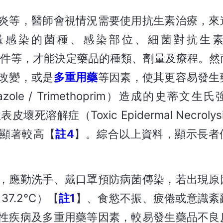
炎等，醫師會視情況需要使用抗生素治療，來
量感染的菌種、感染部位、細菌對抗生
質及生理條件等，才能決定藥品的種類、劑量及療程。
改變，或是
多重用藥
等因素，使其更容易發生
zole / Trimethoprim）造成的史蒂文
性表皮壞死溶解症（Toxic Epidermal Necrol
顯著較高【
註4
】。綜合以上資料，顯示長者
，應勤洗手、戴口罩預防病菌傳染，若出現原
37.2℃）【
註1
】、食慾不振、疲倦或意識紊
性疾病及多重用藥等因素，較易發生藥品不良