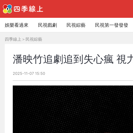
娛樂看過來
民視戲劇
民視綜藝
民視第一發發發
四季線上
＞
民視綜藝
潘映竹追劇追到失心瘋 視力1
2025-11-07 15:50