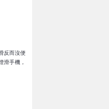
滑反而沒便
燈滑手機，