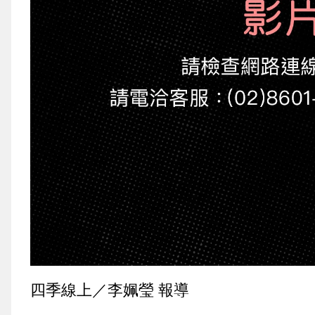
四季線上／李姵瑩 報導