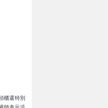
頭櫃還特別
，醫師表示這