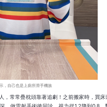
示，自己也是上廁所滑手機族
人，常常疊枕頭靠著追劇！之前搬家時，買床
，做雷射手術後回診，視力從1.2降到0.8