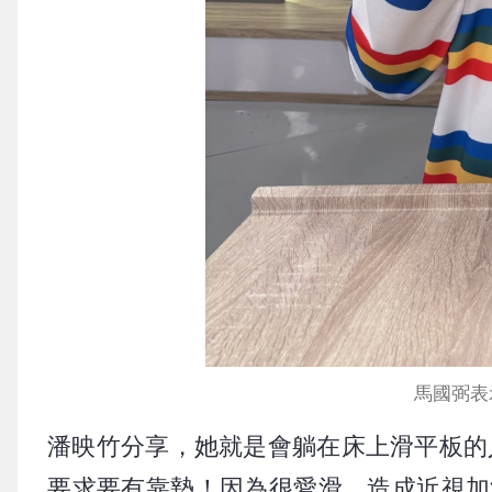
馬國弼表
潘映竹分享，她就是會躺在床上滑平板的
要求要有靠墊！因為很愛滑，造成近視加深