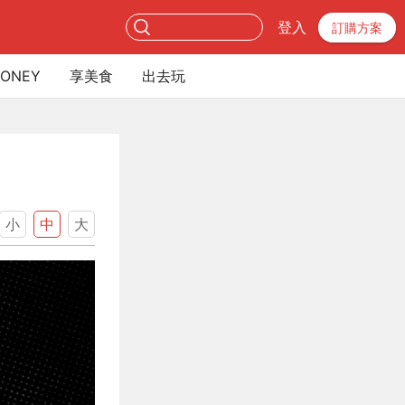
登入
訂購方案
ONEY
享美食
出去玩
小
中
大